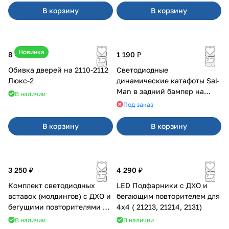
В корзину
В корзину
Новинка
8 400 ₽
1 190 ₽
Обивка дверей на 2110-2112
Светодиодные
Люкс-2
динамические катафоты Sal-
Man в задний бампер на
В наличии
Приора 2
Под заказ
В корзину
В корзину
3 250 ₽
4 290 ₽
Комплект светодиодных
LED Подфарники с ДХО и
вставок (молдингов) с ДХО и
бегающим повторителем для
бегущими повторителями на
4x4 ( 21213, 21214, 2131)
Веста
В наличии
В наличии