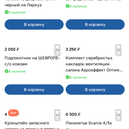
черный на Ларкуз
В наличии
В наличии
В корзину
В корзину
2 050 ₽
3 250 ₽
Подлокотник на ШЕВРОЛЕ-
Комплект серебристых
с/о кожзам
накладок вентиляции
салона Аэроэффект Оптимал
В наличии
на 4х4
В наличии
В корзину
В корзину
Хит
4 700 ₽
6 500 ₽
Кронштейн запасного
Пенолитье Scania 4/5s
колеса на дверные петли и