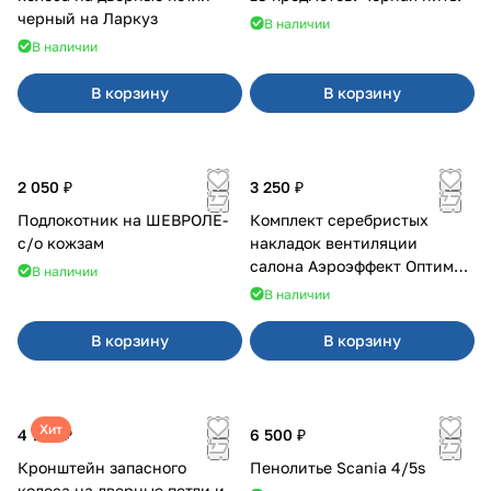
черный на Ларкуз
В наличии
В наличии
В корзину
В корзину
2 050 ₽
3 250 ₽
Подлокотник на ШЕВРОЛЕ-
Комплект серебристых
с/о кожзам
накладок вентиляции
салона Аэроэффект Оптимал
В наличии
на 4х4
В наличии
В корзину
В корзину
Хит
4 700 ₽
6 500 ₽
Кронштейн запасного
Пенолитье Scania 4/5s
колеса на дверные петли и