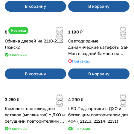
В корзину
В корзину
Новинка
8 400 ₽
1 190 ₽
Обивка дверей на 2110-2112
Светодиодные
Люкс-2
динамические катафоты Sal-
Man в задний бампер на
В наличии
Приора 2
Под заказ
В корзину
В корзину
3 250 ₽
4 290 ₽
Комплект светодиодных
LED Подфарники с ДХО и
вставок (молдингов) с ДХО и
бегающим повторителем для
бегущими повторителями на
4x4 ( 21213, 21214, 2131)
Веста
В наличии
В наличии