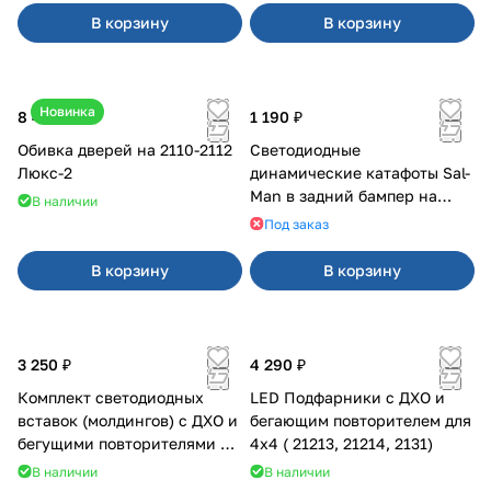
В корзину
В корзину
Новинка
8 400 ₽
1 190 ₽
Обивка дверей на 2110-2112
Светодиодные
Люкс-2
динамические катафоты Sal-
Man в задний бампер на
В наличии
Приора 2
Под заказ
В корзину
В корзину
3 250 ₽
4 290 ₽
Комплект светодиодных
LED Подфарники с ДХО и
вставок (молдингов) с ДХО и
бегающим повторителем для
бегущими повторителями на
4x4 ( 21213, 21214, 2131)
Веста
В наличии
В наличии