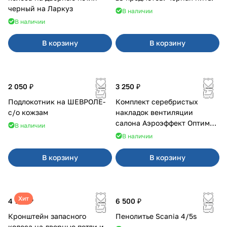
черный на Ларкуз
В наличии
В наличии
В корзину
В корзину
2 050 ₽
3 250 ₽
Подлокотник на ШЕВРОЛЕ-
Комплект серебристых
с/о кожзам
накладок вентиляции
салона Аэроэффект Оптимал
В наличии
на 4х4
В наличии
В корзину
В корзину
Хит
4 700 ₽
6 500 ₽
Кронштейн запасного
Пенолитье Scania 4/5s
колеса на дверные петли и