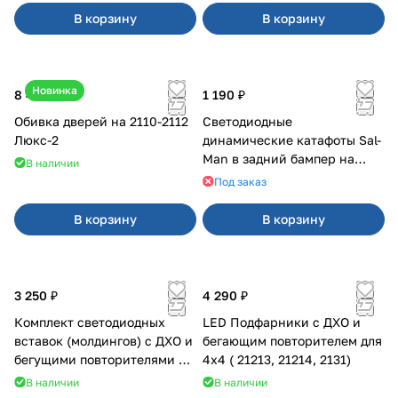
В корзину
В корзину
Новинка
8 400 ₽
1 190 ₽
Обивка дверей на 2110-2112
Светодиодные
Люкс-2
динамические катафоты Sal-
Man в задний бампер на
В наличии
Приора 2
Под заказ
В корзину
В корзину
3 250 ₽
4 290 ₽
Комплект светодиодных
LED Подфарники с ДХО и
вставок (молдингов) с ДХО и
бегающим повторителем для
бегущими повторителями на
4x4 ( 21213, 21214, 2131)
Веста
В наличии
В наличии