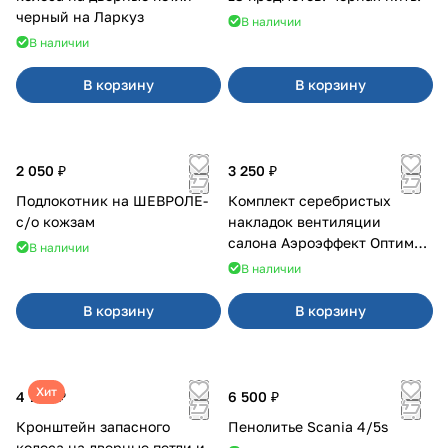
черный на Ларкуз
В наличии
В наличии
В корзину
В корзину
2 050 ₽
3 250 ₽
Подлокотник на ШЕВРОЛЕ-
Комплект серебристых
с/о кожзам
накладок вентиляции
салона Аэроэффект Оптимал
В наличии
на 4х4
В наличии
В корзину
В корзину
Хит
4 700 ₽
6 500 ₽
Кронштейн запасного
Пенолитье Scania 4/5s
колеса на дверные петли и