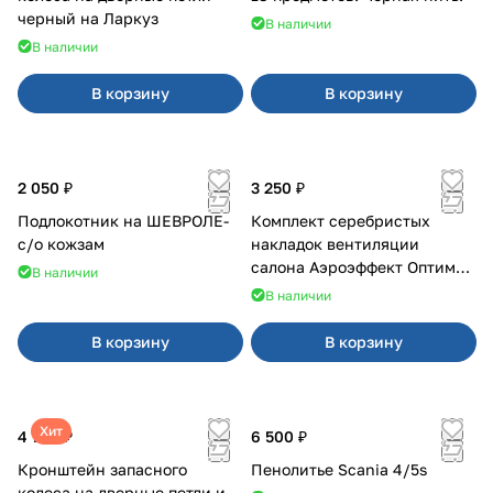
черный на Ларкуз
В наличии
В наличии
В корзину
В корзину
2 050 ₽
3 250 ₽
Подлокотник на ШЕВРОЛЕ-
Комплект серебристых
с/о кожзам
накладок вентиляции
салона Аэроэффект Оптимал
В наличии
на 4х4
В наличии
В корзину
В корзину
Хит
4 700 ₽
6 500 ₽
Кронштейн запасного
Пенолитье Scania 4/5s
колеса на дверные петли и