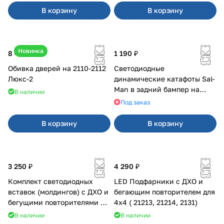
В корзину
В корзину
Новинка
8 400 ₽
1 190 ₽
Обивка дверей на 2110-2112
Светодиодные
Люкс-2
динамические катафоты Sal-
Man в задний бампер на
В наличии
Приора 2
Под заказ
В корзину
В корзину
3 250 ₽
4 290 ₽
Комплект светодиодных
LED Подфарники с ДХО и
вставок (молдингов) с ДХО и
бегающим повторителем для
бегущими повторителями на
4x4 ( 21213, 21214, 2131)
Веста
В наличии
В наличии