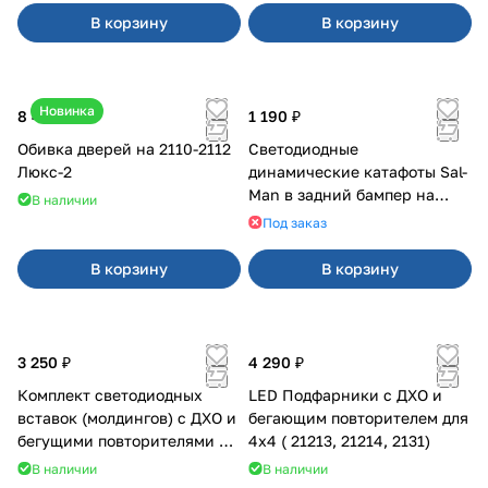
В корзину
В корзину
Новинка
8 400 ₽
1 190 ₽
Обивка дверей на 2110-2112
Светодиодные
Люкс-2
динамические катафоты Sal-
Man в задний бампер на
В наличии
Приора 2
Под заказ
В корзину
В корзину
3 250 ₽
4 290 ₽
Комплект светодиодных
LED Подфарники с ДХО и
вставок (молдингов) с ДХО и
бегающим повторителем для
бегущими повторителями на
4x4 ( 21213, 21214, 2131)
Веста
В наличии
В наличии