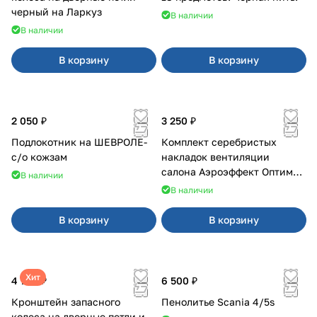
черный на Ларкуз
В наличии
В наличии
В корзину
В корзину
2 050 ₽
3 250 ₽
Подлокотник на ШЕВРОЛЕ-
Комплект серебристых
с/о кожзам
накладок вентиляции
салона Аэроэффект Оптимал
В наличии
на 4х4
В наличии
В корзину
В корзину
Хит
4 700 ₽
6 500 ₽
Кронштейн запасного
Пенолитье Scania 4/5s
колеса на дверные петли и