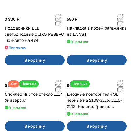
3 300 ₽
550 ₽
Подфарники LED
Накладка в проем багажника
светодиодные с ДХО РЕВЕРС
на LA VST
Тюн-Авто на 4x4
В наличии
Под заказ
В корзину
В корзину
Хит
Новинка
Новинка
5 175 ₽
800 ₽
Спойлер Чистое стекло 1117
Диодные повторители SE
Универсал
черные на 2108-2115, 2110-
2112, Калина, Гранта,
В наличии
Приора
В наличии
В корзину
В корзину