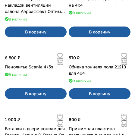
накладок вентиляции
на 4х4
салона Аэроэффект Оптимал
В наличии
на 4х4
В наличии
В корзину
В корзину
6 500 ₽
570 ₽
Пенолитье Scania 4/5s
Обивка тоннеля пола 21213
для 4x4
В наличии
В наличии
В корзину
В корзину
1 900 ₽
600 ₽
Вставки в двери кожзам для
Прижимная пластина
Гранта, Калина 2, Datsun On-
воздушного фильтра на LA