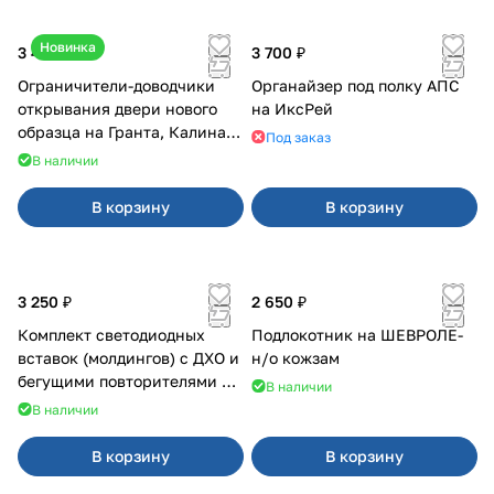
Новинка
3 400 ₽
3 700 ₽
Ограничители-доводчики
Органайзер под полку АПС
открывания двери нового
на ИксРей
образца на Гранта, Калина 2,
Под заказ
Урбан
В наличии
В корзину
В корзину
3 250 ₽
2 650 ₽
Комплект светодиодных
Подлокотник на ШЕВРОЛЕ-
вставок (молдингов) с ДХО и
н/о кожзам
бегущими повторителями на
В наличии
Веста
В наличии
В корзину
В корзину