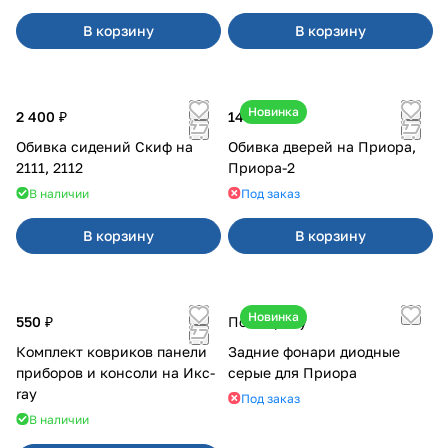
В корзину
В корзину
Новинка
2 400 ₽
14 900 ₽
Обивка сидений Скиф на
Обивка дверей на Приора,
2111, 2112
Приора-2
В наличии
Под заказ
В корзину
В корзину
Новинка
550 ₽
По запросу
Комплект ковриков панели
Задние фонари диодные
приборов и консоли на Икс-
серые для Приора
ray
Под заказ
В наличии