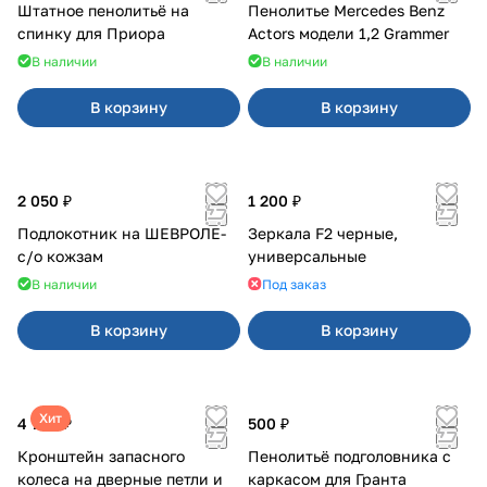
Штатное пенолитьё на
Пенолитье Mercedes Benz
спинку для Приора
Actors модели 1,2 Grammer
В наличии
В наличии
В корзину
В корзину
2 050 ₽
1 200 ₽
Подлокотник на ШЕВРОЛЕ-
Зеркала F2 черные,
с/о кожзам
универсальные
В наличии
Под заказ
В корзину
В корзину
Хит
4 700 ₽
500 ₽
Кронштейн запасного
Пенолитьё подголовника с
колеса на дверные петли и
каркасом для Гранта