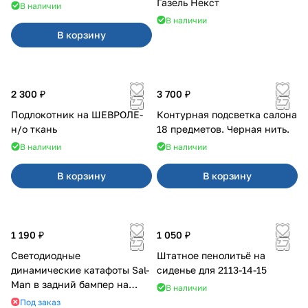
Газель Некст
В наличии
В наличии
В корзину
2 300 ₽
3 700 ₽
Подлокотник на ШЕВРОЛЕ-
Контурная подсветка салона
н/о ткань
18 предметов. Черная нить.
В наличии
В наличии
В корзину
В корзину
1 190 ₽
1 050 ₽
Светодиодные
Штатное пенолитьё на
динамические катафоты Sal-
сиденье для 2113-14-15
Man в задний бампер на
В наличии
Приора 2
Под заказ