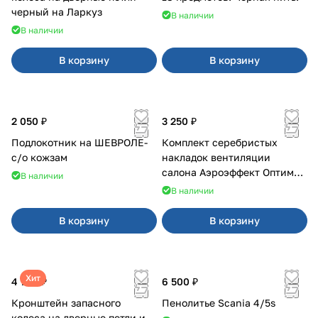
черный на Ларкуз
В наличии
В наличии
В корзину
В корзину
2 050 ₽
3 250 ₽
Подлокотник на ШЕВРОЛЕ-
Комплект серебристых
с/о кожзам
накладок вентиляции
салона Аэроэффект Оптимал
В наличии
на 4х4
В наличии
В корзину
В корзину
Хит
4 700 ₽
6 500 ₽
Кронштейн запасного
Пенолитье Scania 4/5s
колеса на дверные петли и