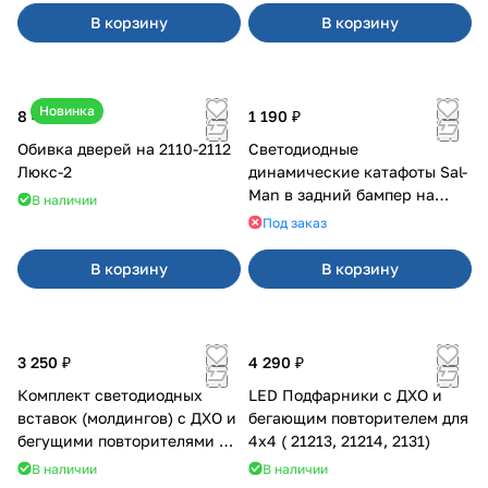
В корзину
В корзину
Новинка
8 400 ₽
1 190 ₽
Обивка дверей на 2110-2112
Светодиодные
Люкс-2
динамические катафоты Sal-
Man в задний бампер на
В наличии
Приора 2
Под заказ
В корзину
В корзину
3 250 ₽
4 290 ₽
Комплект светодиодных
LED Подфарники с ДХО и
вставок (молдингов) с ДХО и
бегающим повторителем для
бегущими повторителями на
4x4 ( 21213, 21214, 2131)
Веста
В наличии
В наличии