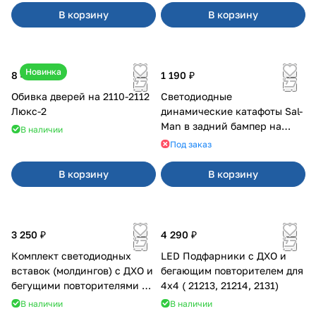
В корзину
В корзину
Новинка
8 400 ₽
1 190 ₽
Обивка дверей на 2110-2112
Светодиодные
Люкс-2
динамические катафоты Sal-
Man в задний бампер на
В наличии
Приора 2
Под заказ
В корзину
В корзину
3 250 ₽
4 290 ₽
Комплект светодиодных
LED Подфарники с ДХО и
вставок (молдингов) с ДХО и
бегающим повторителем для
бегущими повторителями на
4x4 ( 21213, 21214, 2131)
Веста
В наличии
В наличии