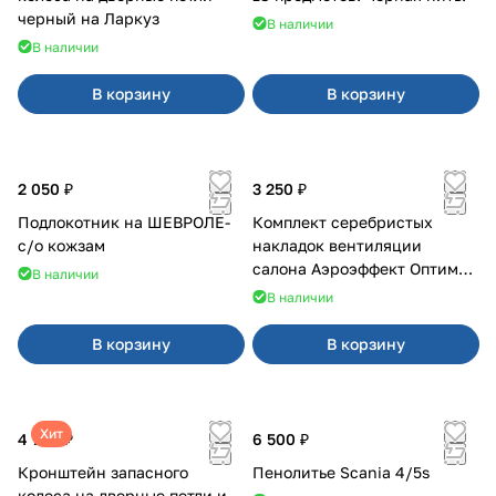
черный на Ларкуз
В наличии
В наличии
В корзину
В корзину
2 050 ₽
3 250 ₽
Подлокотник на ШЕВРОЛЕ-
Комплект серебристых
с/о кожзам
накладок вентиляции
салона Аэроэффект Оптимал
В наличии
на 4х4
В наличии
В корзину
В корзину
Хит
4 700 ₽
6 500 ₽
Кронштейн запасного
Пенолитье Scania 4/5s
колеса на дверные петли и