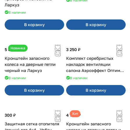
В наличии
Ларкуз
В наличии
В корзину
В корзину
Новинка
5 050 ₽
3 250 ₽
Кронштейн запасного
Комплект серебристых
колеса на дверные петли
накладок вентиляции
черный на Ларкуз
салона Аэроэффект Оптимал
на 4х4
В наличии
В наличии
В корзину
В корзину
Хит
300 ₽
4 700 ₽
Защитная сетка отопителя
Кронштейн запасного
(печки) для 4x4 , Урбан
колеса на дверные петли и