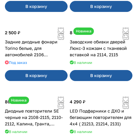
В корзину
В корзину
Новинка
2 500 ₽
8 450 ₽
Задние диодные фонари
Заводские обивки дверей
Torino белые, для
Люкс-3 кожзам с тканевой
автомобилей 2106
вставкой на 2114, 2115
(классика), 2121 () DL5270
Под заказ
В наличии
NLA
В корзину
В корзину
Новинка
800 ₽
4 290 ₽
Диодные повторители SE
LED Подфарники с ДХО и
черные на 2108-2115, 2110-
бегающим повторителем для
2112, Калина, Гранта,
4x4 ( 21213, 21214, 2131)
Приора
В наличии
В наличии