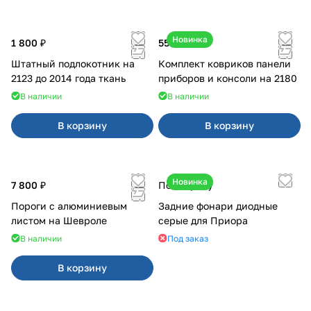
Новинка
1 800 ₽
550 ₽
Штатный подлокотник на
Комплект ковриков панели
2123 до 2014 года ткань
приборов и консоли на 2180
В наличии
В наличии
В корзину
В корзину
Новинка
7 800 ₽
По запросу
Пороги с алюминиевым
Задние фонари диодные
листом на Шевроле
серые для Приора
В наличии
Под заказ
В корзину