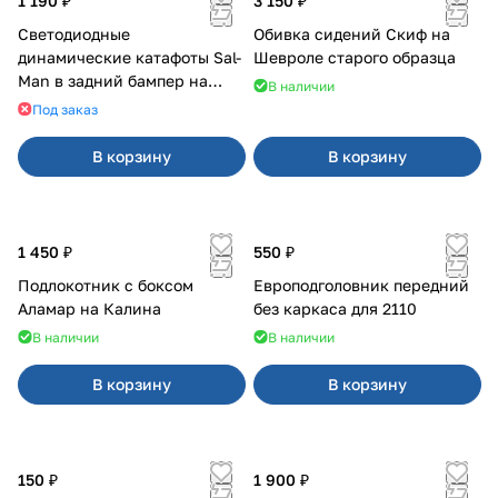
1 190 ₽
3 150 ₽
Светодиодные
Обивка сидений Скиф на
динамические катафоты Sal-
Шевроле старого образца
Man в задний бампер на
В наличии
Приора 2
Под заказ
В корзину
В корзину
1 450 ₽
550 ₽
Подлокотник с боксом
Европодголовник передний
Аламар на Калина
без каркаса для 2110
В наличии
В наличии
В корзину
В корзину
150 ₽
1 900 ₽