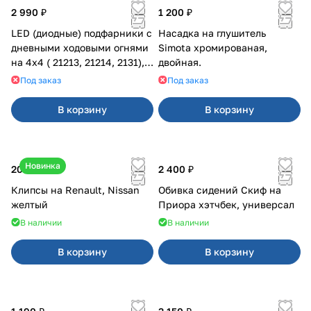
2 990 ₽
1 200 ₽
LED (диодные) подфарники с
Насадка на глушитель
дневными ходовыми огнями
Simota хромированая,
на 4х4 ( 21213, 21214, 2131),
двойная.
желтая полоса
Под заказ
Под заказ
В корзину
В корзину
Новинка
20 ₽
2 400 ₽
Клипсы на Renault, Nissan
Обивка сидений Скиф на
желтый
Приора хэтчбек, универсал
В наличии
В наличии
В корзину
В корзину