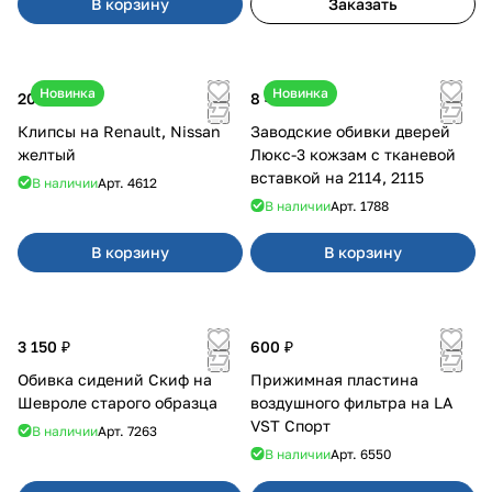
В корзину
Заказать
Новинка
Новинка
20 ₽
8 450 ₽
Клипсы на Renault, Nissan
Заводские обивки дверей
желтый
Люкс-3 кожзам с тканевой
вставкой на 2114, 2115
В наличии
Арт.
4612
В наличии
Арт.
1788
В корзину
В корзину
3 150 ₽
600 ₽
Обивка сидений Скиф на
Прижимная пластина
Шевроле старого образца
воздушного фильтра на LA
VST Спорт
В наличии
Арт.
7263
В наличии
Арт.
6550