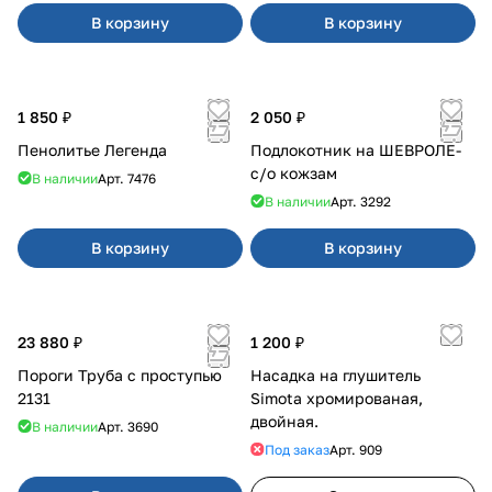
В корзину
В корзину
1 850 ₽
2 050 ₽
Пенолитье Легенда
Подлокотник на ШЕВРОЛЕ-
с/о кожзам
В наличии
Арт.
7476
В наличии
Арт.
3292
В корзину
В корзину
23 880 ₽
1 200 ₽
Пороги Труба с проступью
Насадка на глушитель
2131
Simota хромированая,
двойная.
В наличии
Арт.
3690
Под заказ
Арт.
909