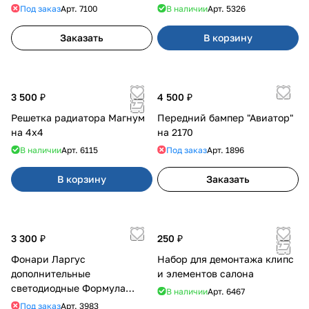
Приора 2
Под заказ
Арт.
7100
В наличии
Арт.
5326
Заказать
В корзину
3 500 ₽
4 500 ₽
Решетка радиатора Магнум
Передний бампер "Авиатор"
на 4х4
на 2170
В наличии
Арт.
6115
Под заказ
Арт.
1896
В корзину
Заказать
3 300 ₽
250 ₽
Фонари Ларгус
Набор для демонтажа клипс
дополнительные
и элементов салона
светодиодные Формула
В наличии
Арт.
6467
Света
Под заказ
Арт.
3983