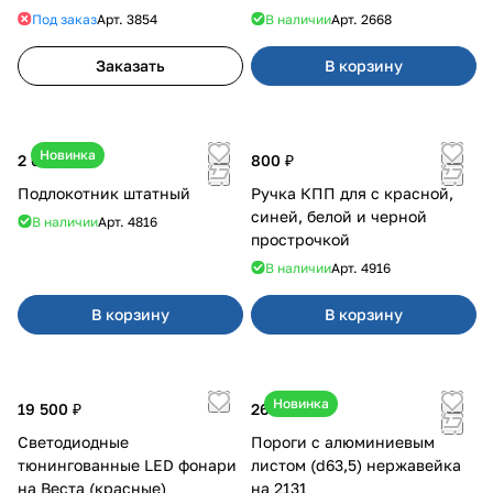
Под заказ
Арт.
3854
В наличии
Арт.
2668
Заказать
В корзину
Новинка
2 600 ₽
800 ₽
Подлокотник штатный
Ручка КПП для с красной,
синей, белой и черной
В наличии
Арт.
4816
прострочкой
В наличии
Арт.
4916
В корзину
В корзину
Новинка
19 500 ₽
26 520 ₽
Светодиодные
Пороги с алюминиевым
тюнингованные LED фонари
листом (d63,5) нержавейка
на Веста (красные)
на 2131