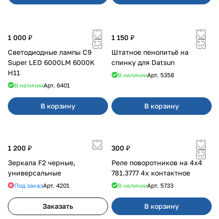
1 000 ₽
1 150 ₽
Светодиодные лампы C9
Штатное пенолитьё на
Super LED 6000LM 6000K
спинку для Datsun
H11
В наличии
Арт.
5358
В наличии
Арт.
6401
В корзину
В корзину
1 200 ₽
300 ₽
Зеркала F2 черные,
Реле поворотников на 4х4
универсальные
781.3777 4х контактное
Под заказ
Арт.
4201
В наличии
Арт.
5733
Заказать
В корзину