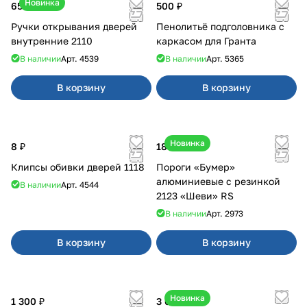
Новинка
650 ₽
500 ₽
Ручки открывания дверей
Пенолитьё подголовника с
внутренние 2110
каркасом для Гранта
В наличии
Арт.
4539
В наличии
Арт.
5365
В корзину
В корзину
Новинка
8 ₽
18 000 ₽
Клипсы обивки дверей 1118
Пороги «Бумер»
алюминиевые с резинкой
В наличии
Арт.
4544
2123 «Шеви» RS
В наличии
Арт.
2973
В корзину
В корзину
Новинка
1 300 ₽
3 600 ₽