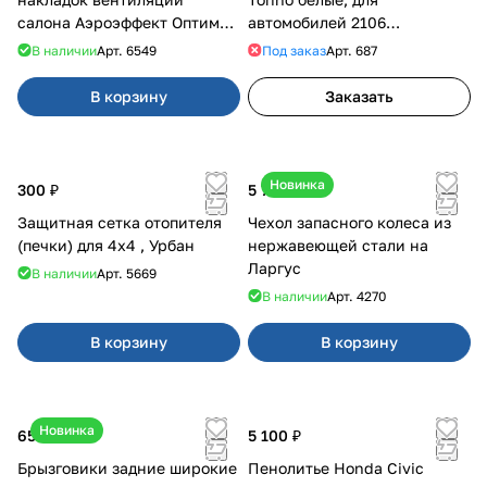
салона Аэроэффект Оптимал
автомобилей 2106
на 4х4
(классика), 2121 () DL5270
В наличии
Арт.
6549
Под заказ
Арт.
687
NLA
В корзину
Заказать
Новинка
300 ₽
5 700 ₽
Защитная сетка отопителя
Чехол запасного колеса из
(печки) для 4x4 , Урбан
нержавеющей стали на
Ларгус
В наличии
Арт.
5669
В наличии
Арт.
4270
В корзину
В корзину
Новинка
650 ₽
5 100 ₽
Брызговики задние широкие
Пенолитье Honda Civic