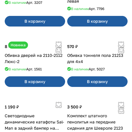
левая
В наличии
Арт.
3207
В наличии
Арт.
7796
В корзину
В корзину
Новинка
8 400 ₽
570 ₽
Обивка дверей на 2110-2112
Обивка тоннеля пола 21213
Люкс-2
для 4x4
В наличии
Арт.
1561
В наличии
Арт.
5027
В корзину
В корзину
1 190 ₽
3 500 ₽
Светодиодные
Комплект штатного
динамические катафоты Sal-
пенолитья на передние
Man в задний бампер на
сидения для Шевроле 2123