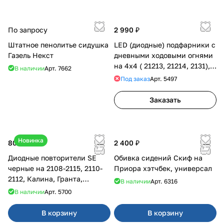
По запросу
2 990 ₽
Штатное пенолитье сидушка
LED (диодные) подфарники с
Газель Некст
дневными ходовыми огнями
на 4х4 ( 21213, 21214, 2131),
В наличии
Арт.
7662
желтая полоса
Под заказ
Арт.
5497
Заказать
Новинка
800 ₽
2 400 ₽
Диодные повторители SE
Обивка сидений Скиф на
черные на 2108-2115, 2110-
Приора хэтчбек, универсал
2112, Калина, Гранта,
В наличии
Арт.
6316
Приора
В наличии
Арт.
5700
В корзину
В корзину