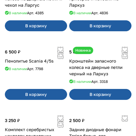
чехол на Ларгус
Ларкуз
В наличии
Арт.
4385
В наличии
Арт.
4836
В корзину
В корзину
Новинка
6 500 ₽
5 050 ₽
Пенолитье Scania 4/5s
Кронштейн запасного
колеса на дверные петли
В наличии
Арт.
7798
черный на Ларкуз
В наличии
Арт.
3318
В корзину
В корзину
3 250 ₽
2 500 ₽
Комплект серебристых
Задние диодные фонари
накладок вентиляции
Torino белые, для