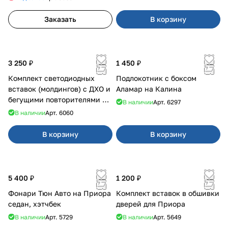
Заказать
В корзину
3 250 ₽
1 450 ₽
Комплект светодиодных
Подлокотник с боксом
вставок (молдингов) с ДХО и
Аламар на Калина
бегущими повторителями на
В наличии
Арт.
6297
Веста
В наличии
Арт.
6060
В корзину
В корзину
5 400 ₽
1 200 ₽
Фонари Тюн Авто на Приора
Комплект вставок в обшивки
седан, хэтчбек
дверей для Приора
В наличии
Арт.
5729
В наличии
Арт.
5649