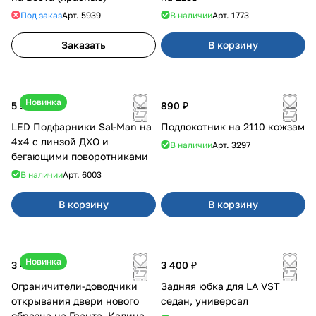
Под заказ
Арт.
5939
В наличии
Арт.
1773
Заказать
В корзину
Новинка
5 900 ₽
890 ₽
LED Подфарники Sal-Man на
Подлокотник на 2110 кожзам
4х4 с линзой ДХО и
В наличии
Арт.
3297
бегающими поворотниками
В наличии
Арт.
6003
В корзину
В корзину
Новинка
3 400 ₽
3 400 ₽
Ограничители-доводчики
Задняя юбка для LA VST
открывания двери нового
седан, универсал
образца на Гранта, Калина 2,