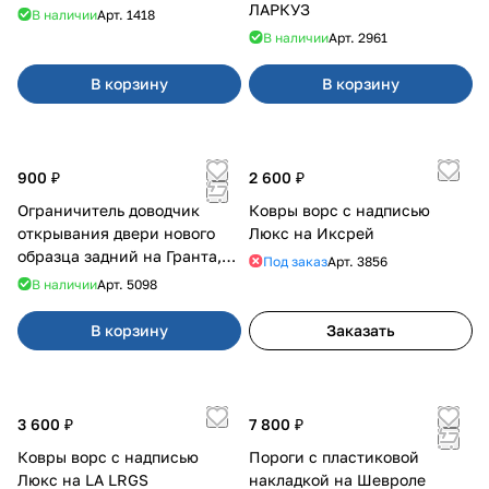
ЛАРКУЗ
В наличии
Арт.
1418
В наличии
Арт.
2961
В корзину
В корзину
900 ₽
2 600 ₽
Ограничитель доводчик
Ковры ворс с надписью
открывания двери нового
Люкс на Иксрей
образца задний на Гранта,
Под заказ
Арт.
3856
Урбан
В наличии
Арт.
5098
В корзину
Заказать
3 600 ₽
7 800 ₽
Ковры ворс с надписью
Пороги с пластиковой
Люкс на LA LRGS
накладкой на Шевроле