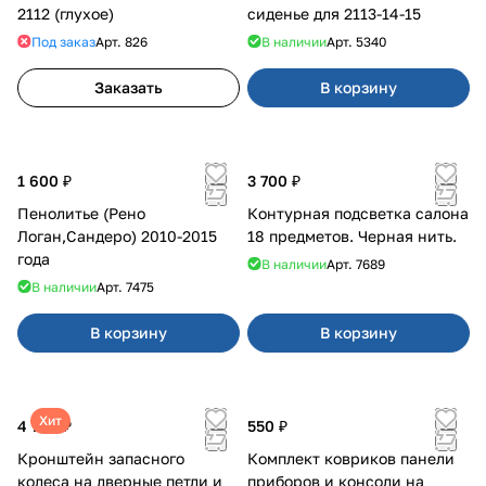
2112 (глухое)
сиденье для 2113-14-15
Под заказ
Арт.
826
В наличии
Арт.
5340
Заказать
В корзину
1 600 ₽
3 700 ₽
Пенолитье (Рено
Контурная подсветка салона
Логан,Сандеро) 2010-2015
18 предметов. Черная нить.
года
В наличии
Арт.
7689
В наличии
Арт.
7475
В корзину
В корзину
Хит
4 700 ₽
550 ₽
Кронштейн запасного
Комплект ковриков панели
колеса на дверные петли и
приборов и консоли на