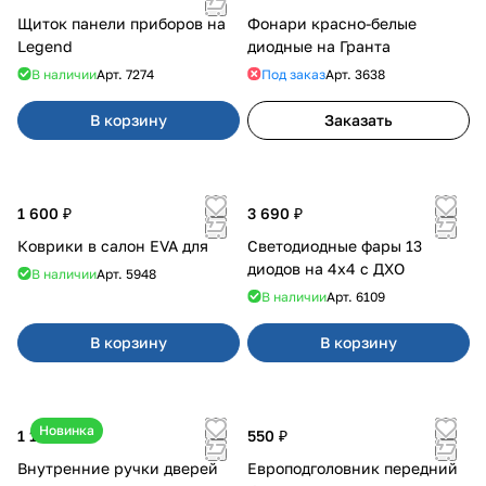
Щиток панели приборов на
Фонари красно-белые
Legend
диодные на Гранта
В наличии
Арт.
7274
Под заказ
Арт.
3638
В корзину
Заказать
1 600 ₽
3 690 ₽
Коврики в салон EVA для
Светодиодные фары 13
диодов на 4x4 с ДХО
В наличии
Арт.
5948
В наличии
Арт.
6109
В корзину
В корзину
Новинка
1 170 ₽
550 ₽
Внутренние ручки дверей
Европодголовник передний