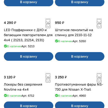
В корзину
В корзину
4 290 ₽
950 ₽
LED Подфарники с ДХО и
Штатное пенолитьё на
бегающим повторителем для
спинку для 2110-11-12
4x4 ( 21213, 21214, 2131)
В наличии
Арт.
5350
В наличии
Арт.
5213
В корзину
В корзину
3 120 ₽
3 250 ₽
Локеры без сверления
Противотуманные фары NS-
Novline на 4х4
730 для Nissan X-Trail
В наличии
Арт.
6712
В наличии
Арт.
4960
В корзину
В корзину