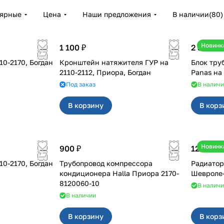
лярные
Цена
Наши предложения
В наличии
(
80
)
Новинк
1 100 ₽
2 300 ₽
Кронштейн натяжителя ГУР на
Блок тру
2110-2112, Приора, Богдан
Под заказ
В налич
В корзину
В корз
Новинк
900 ₽
12 750 ₽
Трубопровод компрессора
Радиатор
кондиционера Halla Приора 2170-
Шевроле
8120060-10
В налич
В наличии
В корзину
В корз