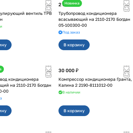
Новинка
2 600 ₽
гулирующий вентиль ТРВ
Трубопровод кондиционера
ан
всасывающий на 2110-2170 Богдан
05-100300-00
ии
Под заказ
ину
В корзину
а
30 000 ₽
вод кондиционера
Компрессор кондиционера Гранта,
110-2170 Богдан
Калина 2 2190-8111012-00
0-00
В наличии
з
ину
В корзину