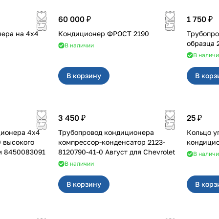
60 000 ₽
1 750 ₽
а на 4х4
Кондиционер ФРОСТ 2190
Трубопро
образца 
В наличии
В налич
В корзину
В корз
3 450 ₽
25 ₽
нера 4x4
Трубопровод кондиционера
Кольцо у
0 высокого
компрессор-конденсатор 2123-
кондицио
м 8450083091
8120790-41-0 Август для Chevrolet
В налич
В наличии
В корзину
В корз