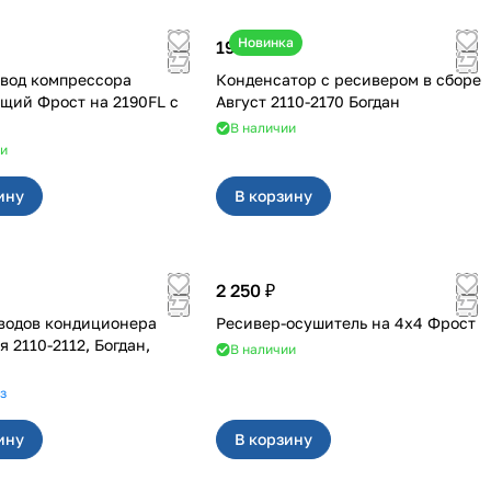
Новинка
19 200 ₽
вод компрессора
Конденсатор с ресивером в сборе
 Фрост на 2190FL с
Август 2110-2170 Богдан
а
В наличии
ии
ину
В корзину
2 250 ₽
водов кондиционера
Ресивер-осушитель на 4х4 Фрост
гдан,
В наличии
з
ину
В корзину