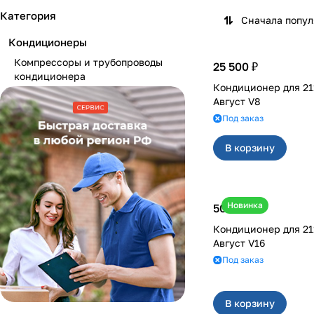
Категория
Сначала попу
Кондиционеры
Компрессоры и трубопроводы
25 500 ₽
кондиционера
Кондиционер для 2110-2170, Богдан
Август V8
Под заказ
В корзину
Новинка
50 000 ₽
Кондиционер для 2110-2170, Богдан
Август V16
Под заказ
В корзину