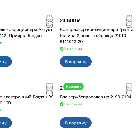
24 600 ₽
ль кондиционера Август
Компрессор кондиционера Гранта,
на 2110-2112, Приора, Богдан
Калина 2 нового образца 21910-
8111012-20
ии
В наличии
ину
В корзину
Новинка
2 600 ₽
т электронный Богдан 09-
Блок трубопроводов на 2190-2194
0 12В
В наличии
ии
ину
В корзину