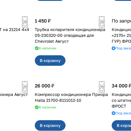
1 450 ₽
По запр
14 4х4
Трубка испарителя кондиционера
Кондиционер д
05-230320-00 отводящая для
«2170» 2
Chevrolet Август
ГУР) ФР
В наличии
Под зака
В корзину
26 000 ₽
34 000 
онера Август
Компрессор кондиционера Приора
Кондиционер для
Halla 21700-8111012-10
со штатн
ФРОСТ
В наличии
Под зака
В корзину
В корз