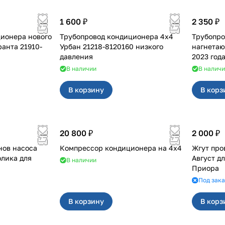
1 600 ₽
2 350 ₽
ионера нового
Трубопровод кондиционера 4x4
Трубопро
ранта 21910-
Урбан 21218-8120160 низкого
нагнетающий
давления
2023 год
В наличии
В налич
В корзину
В корз
20 800 ₽
2 000 ₽
нов насоса
Компрессор кондиционера на 4х4
Жгут про
олика для
Август для 2110-2112, Бо
В наличии
Приора
Под зака
В корзину
В корз