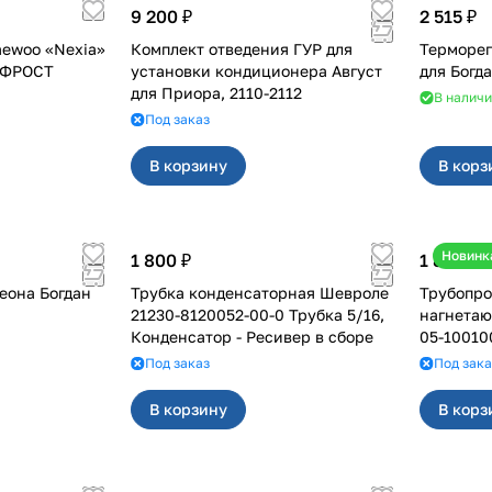
9 200 ₽
2 515 ₽
ewoo «Nexia»
Комплект отведения ГУР для
Терморе
 ФРОСТ
установки кондиционера Август
для Богд
для Приора, 2110-2112
В налич
Под заказ
В корзину
В корз
Новинк
1 800 ₽
1 800 ₽
еона Богдан
Трубка конденсаторная Шевроле
Трубопро
21230-8120052-00-0 Трубка 5/16,
нагнетающий на 2
Конденсатор - Ресивер в сборе
05-10010
Под заказ
Под зака
В корзину
В корз