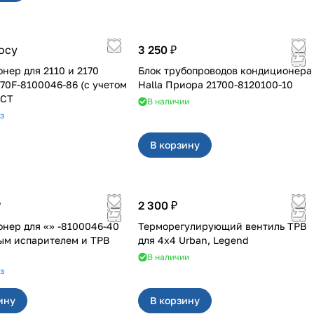
осу
3 250 ₽
ля 2110 и 2170
Блок трубопроводов кондиционера
170F-8100046-86 (с учетом
Halla Приора 21700-8120100-10
ОСТ
В наличии
з
В корзину
₽
2 300 ₽
 «» -8100046-40
Терморегулирующий вентиль ТРВ
ым испарителем и ТРВ
для 4x4 Urban, Legend
В наличии
з
ину
В корзину