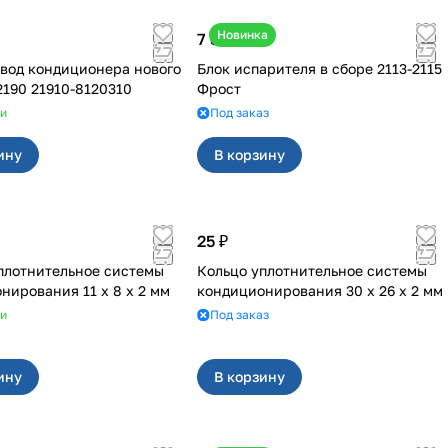
Новинка
7 800 ₽
вод кондиционера нового
Блок испарителя в сборе 2113-2115
2190 21910-8120310
Фрост
ии
Под заказ
ину
В корзину
25 ₽
плотнительное системы
Кольцо уплотнительное системы
нирования 11 х 8 х 2 мм
кондиционирования 30 х 26 х 2 мм
ии
Под заказ
ину
В корзину