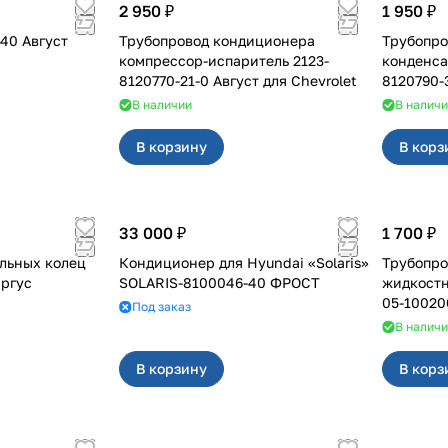
2 950 ₽
1 950 ₽
ционер для 6540 Август
Трубопровод кондиционера
Трубопро
компрессор-испаритель 2123-
конденса
8120770-21-0 Август для Chevrolet
8120790-3
В наличии
В налич
В корзину
В корз
33 000 ₽
1 700 ₽
льных колец
Кондиционер для Hyundai «Solaris»
Трубопро
онера на Ларгус
SOLARIS-8100046-40 ФРОСТ
жидкостный на 211
05-10020
Под заказ
В налич
В корзину
В корз