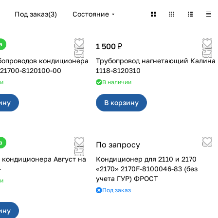
Под заказ
(
3
)
Состояние
а
1 500 ₽
бопроводов кондиционера
Трубопровод нагнетающий Калина
Panas на 21700-8120100-00
1118-8120310
ии
В наличии
ину
В корзину
а
По запросу
 кондиционера Август на
Кондиционер для 2110 и 2170
-
«2170» 2170F-8100046-83 (без
учета ГУР) ФРОСТ
ии
Под заказ
ину