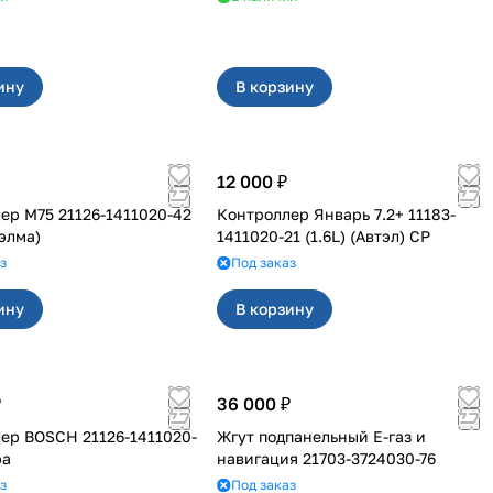
ину
В корзину
12 000 ₽
ер М75 21126-1411020-42
Контроллер Январь 7.2+ 11183-
тэлма)
1411020-21 (1.6L) (Автэл) СР
з
Под заказ
ину
В корзину
₽
36 000 ₽
ер BOSCH 21126-1411020-
Жгут подпанельный Е-газ и
ра
навигация 21703-3724030-76
з
Под заказ