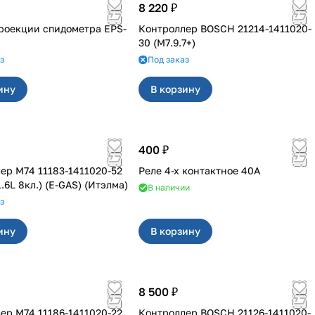
8 220 ₽
роекции спидометра EPS-
Контроллер BOSCH 21214-1411020-
30 (M7.9.7+)
з
Под заказ
ину
В корзину
400 ₽
ер М74 11183-1411020-52
Реле 4-х контактное 40А
.6L 8кл.) (E-GAS) (Итэлма)
В наличии
з
ину
В корзину
8 500 ₽
ер М74 11186-1411020-22
Контроллер BOSCH 21126-1411020-