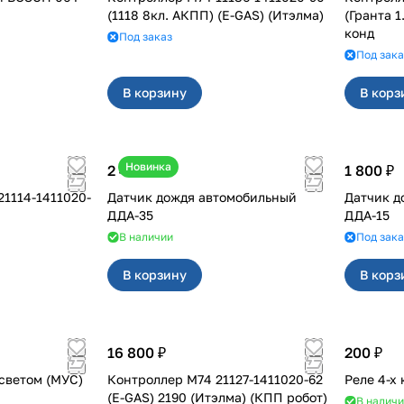
(1118 8кл. АКПП) (E-GAS) (Итэлма)
(Гранта 1
конд
Под заказ
Под зака
В корзину
В корз
Новинка
2 450 ₽
1 800 ₽
1114-1411020-
Датчик дождя автомобильный
Датчик д
ДДА-35
ДДА-15
В наличии
Под зака
В корзину
В корз
16 800 ₽
200 ₽
светом (МУС)
Контроллер М74 21127-1411020-62
Реле 4-х
(E-GAS) 2190 (Итэлма) (КПП робот)
В налич