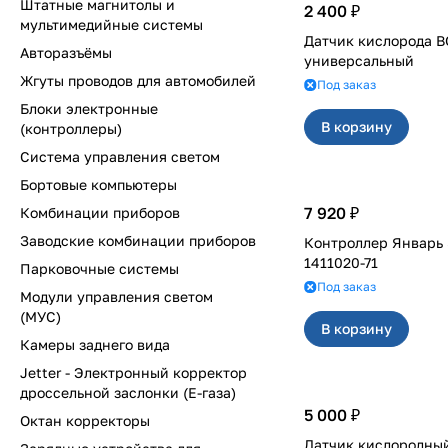
Штатные магнитолы и
2 400 ₽
мультимедийные системы
Датчик кислорода 
Авторазъёмы
универсальный
Жгуты проводов для автомобилей
Под заказ
Блоки электронные
В корзину
(контроллеры)
Система управления светом
Бортовые компьютеры
7 920 ₽
Комбинации приборов
Заводские комбинации приборов
Контроллер Январь 5
1411020-71
Парковочные системы
Под заказ
Модули управления светом
(МУС)
В корзину
Камеры заднего вида
Jetter - Электронный корректор
дроссельной заслонки (Е-газа)
5 000 ₽
Октан корректоры
Датчик кислородны