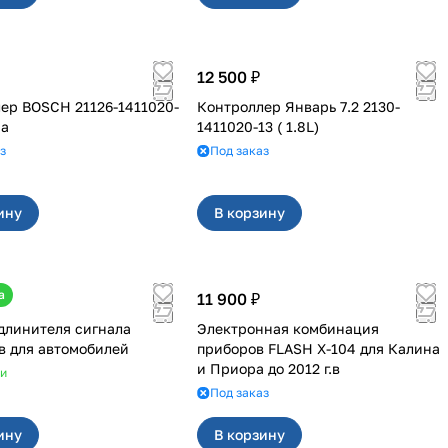
12 500 ₽
ер BOSCH 21126-1411020-
Контроллер Январь 7.2 2130-
ра
1411020-13 ( 1.8L)
з
Под заказ
ину
В корзину
а
11 900 ₽
длинителя сигнала
Электронная комбинация
в для автомобилей
приборов FLASH X-104 для Калина
и Приора до 2012 г.в
ии
Под заказ
ину
В корзину