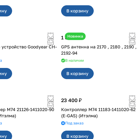
ину
В корзину
Новинка
1 600 ₽
 устройство Goodyear CH-
GPS антенна на 2170 , 2180 , 2190 ,
2192-94
з
В наличии
ину
В корзину
23 400 ₽
ер М74 21126-1411020-90
Контроллер М74 11183-1411020-62
(Итэлма)
(E-GAS) (Итэлма)
з
Под заказ
ину
В корзину