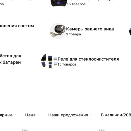
ов
15 товаров
авления светом
Камеры заднего вида
3 товара
йства для
Реле для стеклоочистителя
х батарей
15 товаров
лярные
Цена
Наши предложения
В наличии
(
20