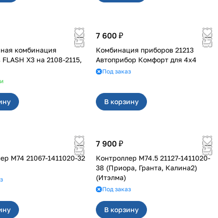
7 600 ₽
нная комбинация
Комбинация приборов 21213
SH X3 на 2108-2115,
Автоприбор Комфорт для 4x4
Под заказ
ии
ину
В корзину
7 900 ₽
ер М74 21067-1411020-32
Контроллер М74.5 21127-1411020-
38 (Приора, Гранта, Калина2)
(Итэлма)
з
Под заказ
ину
В корзину