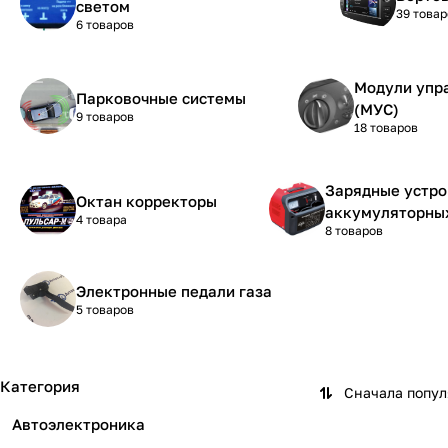
светом
39 товар
6 товаров
Модули упр
Парковочные системы
(МУС)
9 товаров
18 товаров
Зарядные устро
Октан корректоры
аккумуляторны
4 товара
8 товаров
Электронные педали газа
5 товаров
Категория
Сначала попу
Автоэлектроника