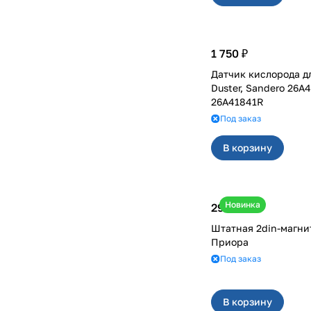
1 750 ₽
Датчик кислорода для , Rena
Duster, Sandero 26A4
26A41841R
Под заказ
В корзину
Новинка
29 000 ₽
Штатная 2din-магни
Приора
Под заказ
В корзину