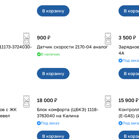
В корзину
В корз
900 ₽
3 500 ₽
11173-3724030-
Датчик скорости 2170-04 аналог
Зарядное
4A
В наличии
Под зака
В корзину
В корз
18 000 ₽
15 900 ₽
ов с ЖК
Блок комфорта (ЦБКЭ) 1118-
Контролл
у Тревел
3763040 на Калина
(E-GAS) 
Под заказ
Под зака
В корзину
В корз