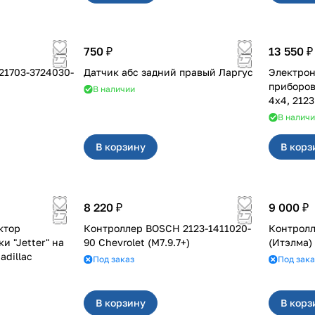
750 ₽
13 550 ₽
21703-3724030-
Датчик абс задний правый Ларгус
Электро
приборов FLA
В наличии
4х4, 2123
В налич
В корзину
В корз
8 220 ₽
9 000 ₽
ктор
Контроллер BOSCH 2123-1411020-
Контролл
и "Jetter" на
90 Chevrolet (M7.9.7+)
(Итэлма)
adillac
Под заказ
Под зака
В корзину
В корз