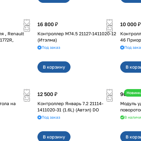
16 800 ₽
10 000 ₽
ult
Контроллер М74.5 21127-1411020-12
Контролл
1772R,
(Итэлма)
46 Прио
Под заказ
Под зака
В корзину
В корз
Новинк
12 500 ₽
900 ₽
тола на
Контроллер Январь 7.2 21114-
Модуль у
1411020-31 (1.6L) (Автэл) DO
поворото
Под заказ
В налич
В корзину
В корз