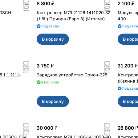
8 800 ₽
2 100 ₽
BOSCH
Контроллер М73 21126-1411020-32
Модуль п
(1.6L) Приора (Евро 3) (Итэлма)
400
Под заказ
Под зака
В корзину
В корз
3 750 ₽
31 200 ₽
.1.1 2111-
Зарядное устройство Орион-325
Контролл
(Калина 1
В наличии
Под зака
В корзину
В корз
30 000 ₽
28 800 ₽
й BOSCH 064
Контроллер М74 11186-1411020-90
Контролл