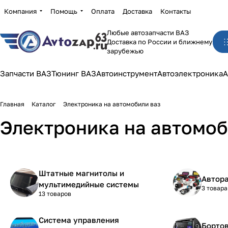
Компания
Помощь
Оплата
Доставка
Контакты
Любые автозапчасти ВАЗ
Доставка по России и ближнему
зарубежью
Запчасти ВАЗ
Тюнинг ВАЗ
Автоинструмент
Автоэлектроника
А
Главная
Каталог
Электроника на автомобили ваз
Электроника на автомоб
Штатные магнитолы и
Автор
мультимедийные системы
3 товара
13 товаров
Система управления
Борто