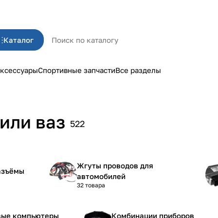
Каталог
ксессуары
Спортивные запчасти
Все разделы
или ваз
522
Жгуты проводов для
азъёмы
автомобилей
32 товара
вые компьютеры
Комбинации приборов