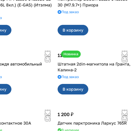
.6L 8кл.) (E-GAS) (Итэлма)
30 (M7.9.7+) Приора
Под заказ
з
ину
В корзину
Новинка
11 800 ₽
ождя автомобильный
Штатная 2din-магнитола на Гранта,
Калина-2
з
Под заказ
ину
В корзину
1 200 ₽
 контактное 30А
Датчик парктроника Ларкус 765R
ии
В наличии