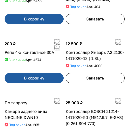
В наличии
Арт.
6458
Под заказ
Арт.
4041
В корзину
Заказать
200 ₽
12 500 ₽
Реле 4-х контактное 30А
Контроллер Январь 7.2 2130-
1411020-13 ( 1.8L)
В наличии
Арт.
4674
Под заказ
Арт.
4002
В корзину
Заказать
По запросу
25 000 ₽
Камера заднего вида
Контроллер BOSCH 21214-
NEOLINE DWN10
1411020-50 (ME17.9.7. E-GAS)
(0 261 S04 770)
Под заказ
Арт.
2051