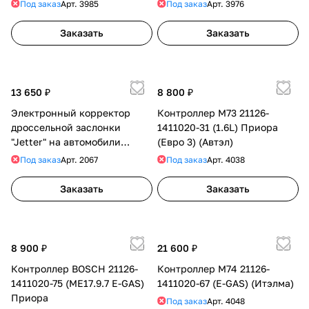
Под заказ
Арт.
3985
Под заказ
Арт.
3976
Заказать
Заказать
13 650 ₽
8 800 ₽
Электронный корректор
Контроллер М73 21126-
дроссельной заслонки
1411020-31 (1.6L) Приора
"Jetter" на автомобили
(Евро 3) (Автэл)
марки Cadillac
Под заказ
Арт.
2067
Под заказ
Арт.
4038
Заказать
Заказать
8 900 ₽
21 600 ₽
Контроллер BOSCH 21126-
Контроллер М74 21126-
1411020-75 (ME17.9.7 E-GAS)
1411020-67 (E-GAS) (Итэлма)
Приора
Под заказ
Арт.
4048