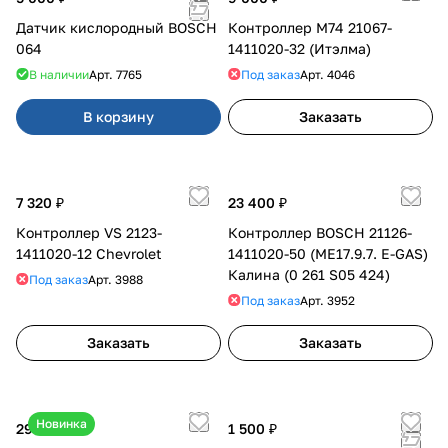
Датчик кислородный BOSCH
Контроллер М74 21067-
064
1411020-32 (Итэлма)
В наличии
Арт.
7765
Под заказ
Арт.
4046
В корзину
Заказать
7 320 ₽
23 400 ₽
Контроллер VS 2123-
Контроллер BOSCH 21126-
1411020-12 Chevrolet
1411020-50 (ME17.9.7. E-GAS)
Калина (0 261 S05 424)
Под заказ
Арт.
3988
Под заказ
Арт.
3952
Заказать
Заказать
Новинка
29 000 ₽
1 500 ₽