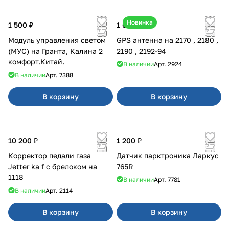
Новинка
1 500 ₽
1 600 ₽
Модуль управления светом
GPS антенна на 2170 , 2180 ,
(МУС) на Гранта, Калина 2
2190 , 2192-94
комфорт.Китай.
В наличии
Арт.
2924
В наличии
Арт.
7388
В корзину
В корзину
10 200 ₽
1 200 ₽
Корректор педали газа
Датчик парктроника Ларкус
Jetter ka f с брелоком на
765R
1118
В наличии
Арт.
7781
В наличии
Арт.
2114
В корзину
В корзину