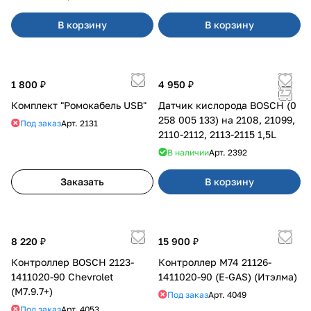
В корзину
В корзину
1 800 ₽
4 950 ₽
Комплект "Ромокабель USB"
Датчик кислорода BOSCH (0
258 005 133) на 2108, 21099,
Под заказ
Арт.
2131
2110-2112, 2113-2115 1,5L
В наличии
Арт.
2392
Заказать
В корзину
8 220 ₽
15 900 ₽
Контроллер BOSCH 2123-
Контроллер М74 21126-
1411020-90 Chevrolet
1411020-90 (E-GAS) (Итэлма)
(M7.9.7+)
Под заказ
Арт.
4049
Под заказ
Арт.
4053