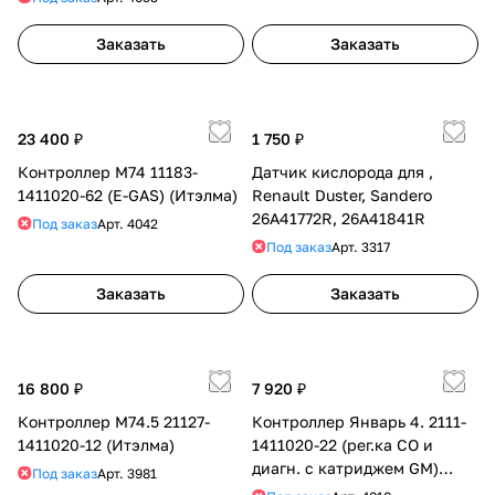
Заказать
Заказать
23 400 ₽
1 750 ₽
Контроллер М74 11183-
Датчик кислорода для ,
1411020-62 (E-GAS) (Итэлма)
Renault Duster, Sandero
26A41772R, 26A41841R
Под заказ
Арт.
4042
Под заказ
Арт.
3317
Заказать
Заказать
16 800 ₽
7 920 ₽
Контроллер М74.5 21127-
Контроллер Январь 4. 2111-
1411020-12 (Итэлма)
1411020-22 (рег.ка СО и
диагн. с катриджем GM)
Под заказ
Арт.
3981
К104