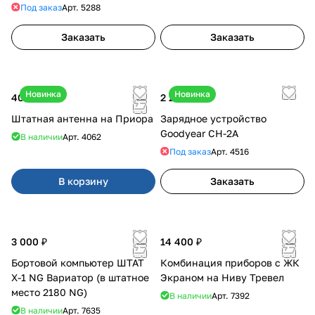
Под заказ
Арт.
5288
Заказать
Заказать
Новинка
Новинка
400 ₽
2 200 ₽
Штатная антенна на Приора
Зарядное устройство
Goodyear CH-2A
В наличии
Арт.
4062
Под заказ
Арт.
4516
В корзину
Заказать
3 000 ₽
14 400 ₽
Бортовой компьютер ШТАТ
Комбинация приборов с ЖК
Х-1 NG Вариатор (в штатное
Экраном на Ниву Тревел
место 2180 NG)
В наличии
Арт.
7392
В наличии
Арт.
7635