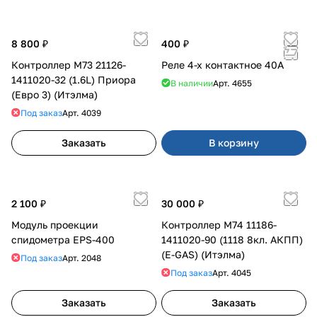
8 800 ₽
400 ₽
Контроллер М73 21126-
Реле 4-х контактное 40А
1411020-32 (1.6L) Приора
В наличии
Арт.
4655
(Евро 3) (Итэлма)
Под заказ
Арт.
4039
Заказать
В корзину
2 100 ₽
30 000 ₽
Модуль проекции
Контроллер М74 11186-
спидометра EPS-400
1411020-90 (1118 8кл. АКПП)
(E-GAS) (Итэлма)
Под заказ
Арт.
2048
Под заказ
Арт.
4045
Заказать
Заказать