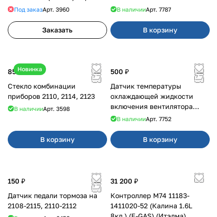
Под заказ
Арт.
3960
В наличии
Арт.
7787
Заказать
В корзину
Новинка
850 ₽
500 ₽
Стекло комбинации
Датчик температуры
приборов 2110, 2114, 2123
охлаждающей жидкости
включения вентилятора
В наличии
Арт.
3598
2110-2115,2170,1117-1119,2123
В наличии
Арт.
7752
(инжекторный)
В корзину
В корзину
150 ₽
31 200 ₽
Датчик педали тормоза на
Контроллер М74 11183-
2108-2115, 2110-2112
1411020-52 (Калина 1.6L
8кл.) (E-GAS) (Итэлма)