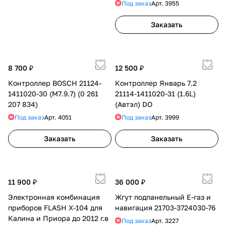
Под заказ
Арт.
3955
Заказать
8 700 ₽
12 500 ₽
Контроллер BOSCH 21124-
Контроллер Январь 7.2
1411020-30 (M7.9.7) (0 261
21114-1411020-31 (1.6L)
207 834)
(Автэл) DO
Под заказ
Арт.
4051
Под заказ
Арт.
3999
Заказать
Заказать
11 900 ₽
36 000 ₽
Электронная комбинация
Жгут подпанельный Е-газ и
приборов FLASH X-104 для
навигация 21703-3724030-76
Калина и Приора до 2012 г.в
Под заказ
Арт.
3227