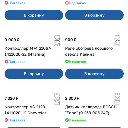
марки Cadillac
Под заказ
Под заказ
В корзину
В корзину
9 000 ₽
900 ₽
Контроллер М74 21067-
Реле обогрева лобового
1411020-32 (Итэлма)
стекла Калина
Под заказ
В наличии
В корзину
В корзину
7 320 ₽
2 300 ₽
Контроллер VS 2123-
Датчик кислорода BOSCH
1411020-12 Chevrolet
"Евро" (0 258 005 247)
Под заказ
В наличии