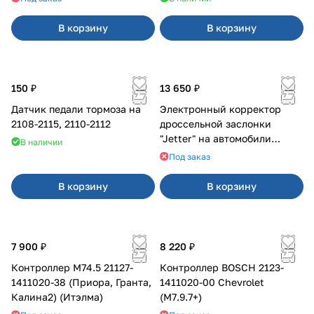
В корзину
В корзину
150 ₽
13 650 ₽
Датчик педали тормоза на
Электронный корректор
2108-2115, 2110-2112
дроссельной заслонки
"Jetter" на автомобили
В наличии
марки Cadillac
Под заказ
В корзину
В корзину
7 900 ₽
8 220 ₽
Контроллер М74.5 21127-
Контроллер BOSCH 2123-
1411020-38 (Приора, Гранта,
1411020-00 Chevrolet
Калина2) (Итэлма)
(M7.9.7+)