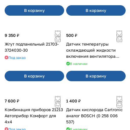
В корзину
В корзину
9 350 ₽
500 ₽
Жгут подпанельный 21703-
Датчик температуры
3724030-30
охлаждающей жидкости
включения вентилятора
Под заказ
2110-2115,2170,1117-1119,2123
В наличии
(инжекторный)
В корзину
В корзину
7 600 ₽
1 400 ₽
Комбинация приборов 21213
Датчик кислорода Cartronic
Автоприбор Комфорт для
аналог BOSCH (0 258 006
4x4
537)
Под заказ
В наличии