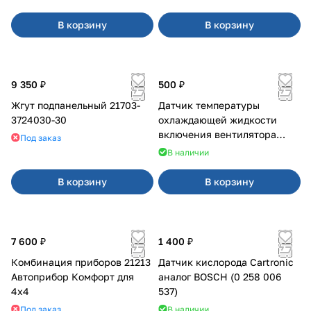
В корзину
В корзину
9 350 ₽
500 ₽
Жгут подпанельный 21703-
Датчик температуры
3724030-30
охлаждающей жидкости
включения вентилятора
Под заказ
2110-2115,2170,1117-1119,2123
В наличии
(инжекторный)
В корзину
В корзину
7 600 ₽
1 400 ₽
Комбинация приборов 21213
Датчик кислорода Cartronic
Автоприбор Комфорт для
аналог BOSCH (0 258 006
4x4
537)
Под заказ
В наличии