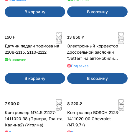
В корзину
В корзину
150 ₽
13 650 ₽
Датчик педали тормоза на
Электронный корректор
2108-2115, 2110-2112
дроссельной заслонки
"Jetter" на автомобили
В наличии
марки Cadillac
Под заказ
В корзину
В корзину
7 900 ₽
8 220 ₽
Контроллер М74.5 21127-
Контроллер BOSCH 2123-
1411020-38 (Приора, Гранта,
1411020-00 Chevrolet
Калина2) (Итэлма)
(M7.9.7+)