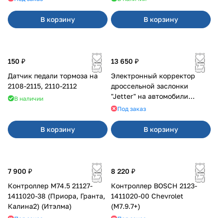
В корзину
В корзину
150 ₽
13 650 ₽
Датчик педали тормоза на
Электронный корректор
2108-2115, 2110-2112
дроссельной заслонки
"Jetter" на автомобили
В наличии
марки Cadillac
Под заказ
В корзину
В корзину
7 900 ₽
8 220 ₽
Контроллер М74.5 21127-
Контроллер BOSCH 2123-
1411020-38 (Приора, Гранта,
1411020-00 Chevrolet
Калина2) (Итэлма)
(M7.9.7+)