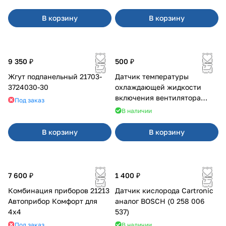
В корзину
В корзину
9 350 ₽
500 ₽
Жгут подпанельный 21703-
Датчик температуры
3724030-30
охлаждающей жидкости
включения вентилятора
Под заказ
2110-2115,2170,1117-1119,2123
В наличии
(инжекторный)
В корзину
В корзину
7 600 ₽
1 400 ₽
Комбинация приборов 21213
Датчик кислорода Cartronic
Автоприбор Комфорт для
аналог BOSCH (0 258 006
4x4
537)
Под заказ
В наличии