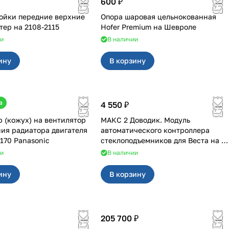
600 ₽
ойки передние верхние
Опора шаровая цельнокованная
SS20 мастер на 2108-2115
Hofer Premium на Шевроле
ии
В наличии
ину
В корзину
а
4 550 ₽
 (кожух) на вентилятор
МАКС 2 Доводик. Модуль
ия радиатора двигателя
автоматического контроллера
170 Panasonic
стеклоподъемников для Веста на 4
двери
ии
В наличии
ину
В корзину
205 700 ₽