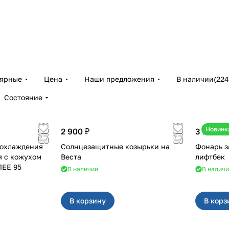
лярные
Цена
Наши предложения
В наличии
(
224
Состояние
Новинк
2 900 ₽
3 100 ₽
 охлаждения
Солнцезащитные козырьки на
Фонарь за
я с кожухом
Веста
лифтбек
ЛЕЕ 95
В наличии
В налич
В корзину
В корз