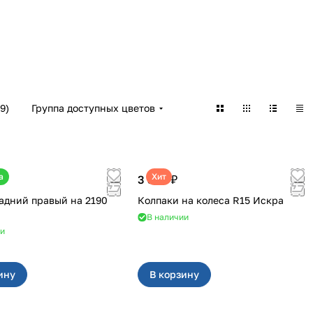
9
)
Группа доступных цветов
а
Хит
3 380 ₽
дний правый на 2190
Колпаки на колеса R15 Искра
В наличии
ии
ину
В корзину