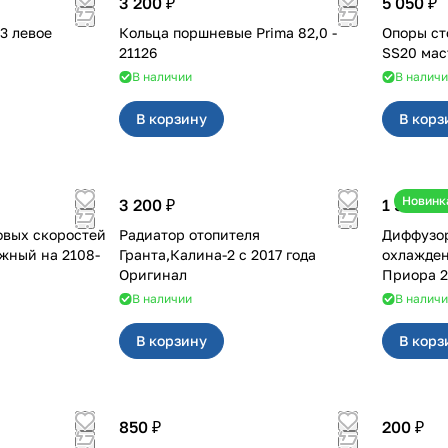
3 200 ₽
5 050 ₽
Кольца поршневые Prima 82,0 -
Опоры ст
21126
В наличии
В налич
В корзину
В корз
Новинк
3 200 ₽
1 500 ₽
овых скоростей
Радиатор отопителя
Диффузор
й на 2108-
Гранта,Калина-2 с 2017 года
охлажден
Оригинал
Приора 2
В наличии
В налич
В корзину
В корз
850 ₽
200 ₽