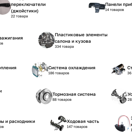
переключатели
Панели при
14 товаров
(джойстики)
22 товара
Пластиковые элементы
зажигания
салона и кузова
ов
334 товара
опления
Система охлаждения
С
186 товаров
36
и
Тормозная система
У
88 товаров
28
ы и расходники
Ходовая часть
ов
147 товаров