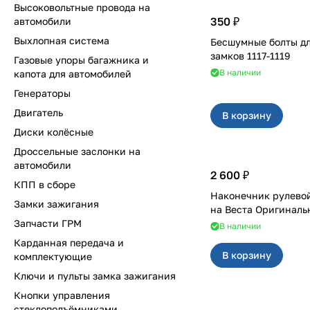
Высоковольтные провода на
350 ₽
автомобили
Выхлопная система
Бесшумные болты д
замков 1117-1119
Газовые упоры багажника и
В наличии
капота для автомобилей
Генераторы
Двигатель
В корзину
Диски колёсные
Дроссельные заслонки на
автомобили
2 600 ₽
КПП в сборе
Наконечник рулевой
Замки зажигания
на Веста Оригинал
Запчасти ГРМ
В наличии
Карданная передача и
В корзину
комплектующие
Ключи и пульты замка зажигания
Кнопки управления
стеклоподъёмниками