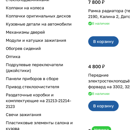
7 800 ₽
Колпаки на колеса
Рамка радиатора (т
Колпачки оригинальных дисков
2190, Калина 2, Дат
В наличии
Кузовные детали на автомобили
Механизмы дверей
Модули и катушки зажигания
В корзину
Обогрев сидений
Оптика
Подрулевые переключатели
4 800 ₽
(джойстики)
Передние
Панели приборов в сборе
электростеклоподъ
Привод стеклоочистителя
форвард на 33
В наличии
Раздаточные коробки и
комплектующие на 21213-21214-
В корзину
2123
Свечи зажигания
Пластиковые элементы салона и
кузова
Новинка