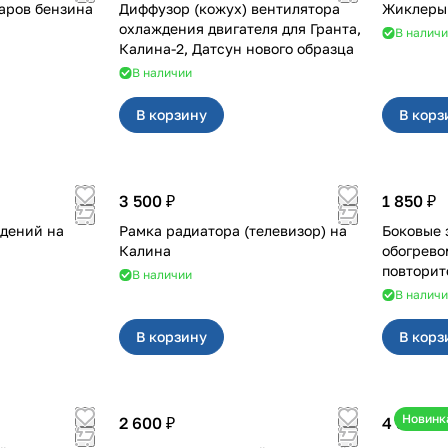
паров бензина
Диффузор (кожух) вентилятора
Жиклеры 
охлаждения двигателя для Гранта,
В налич
Калина-2, Датсун нового образца
В наличии
В корзину
В корз
3 500 ₽
1 850 ₽
дений на
Рамка радиатора (телевизор) на
Боковые зеркала 
Калина
обогрево
В наличии
В налич
В корзину
В корз
Новинк
2 600 ₽
4 550 ₽