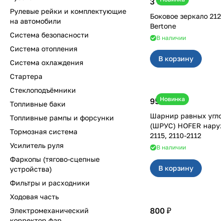
3 500 ₽
Рулевые рейки и комплектующие
Боковое зеркало 2123 левое
на автомобили
Bertone
Система безопасности
В наличии
Система отопления
В корзину
Система охлаждения
Стартера
Стеклоподъёмники
Новинка
950 ₽
Топливные баки
Шарнир равных угл
Топливные рампы и форсунки
(ШРУС) HOFER наружны
Тормозная система
2115, 2110-2112
Усилитель руля
В наличии
Фаркопы (тягово-сцепные
В корзину
устройства)
Фильтры и расходники
Ходовая часть
800 ₽
Электромеханический
корректор фар