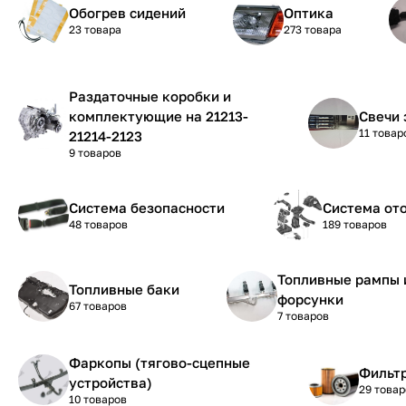
Обогрев сидений
Оптика
23 товара
273 товара
Раздаточные коробки и
комплектующие на 21213-
Свечи 
11 товар
21214-2123
9 товаров
Система безопасности
Система от
48 товаров
189 товаров
Топливные рампы 
Топливные баки
форсунки
67 товаров
7 товаров
Фаркопы (тягово-сцепные
Фильтр
устройства)
29 товар
10 товаров