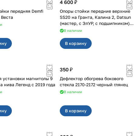
4 600 ₽
ойки передняя Demfi
Опоры стойки передние верхние
Драйв на Веста
SS20 на Гранта, Калина 2, Datsun
(мастер, с ЭлУР, с подшипником)
ии
2шт 10123
В наличии
ину
В корзину
350 ₽
я установки магнитолы 9
Дефлектор обогрева бокового
дюймов на нива Легенд с 2019 года
стекла 2170-2172 черный глянец
ии
В наличии
ину
В корзину