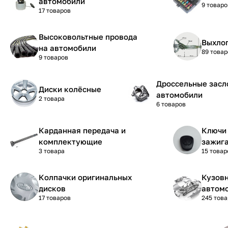
автомобили
9 товаро
17 товаров
Высоковольтные провода
Выхло
на автомобили
89 товар
9 товаров
Дроссельные засл
Диски колёсные
автомобили
2 товара
6 товаров
Карданная передача и
Ключи 
комплектующие
зажиг
3 товара
15 товар
Колпачки оригинальных
Кузовн
дисков
автом
17 товаров
245 тов