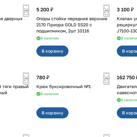
5 200 ₽
3 100 ₽
ля дверных
Опоры стойки передние верхние
Клапан у
2170 Приора GOLD SS20 с
рециркуляции Прио
подшипником, 2шт 10116
J7100-13
В наличии
В налич
В корзину
В корз
780 ₽
162 750 
 тяги правый
Крюк буксировочный №1
Двигатель
ьный
навесног
В наличии
В налич
В корзину
В корз