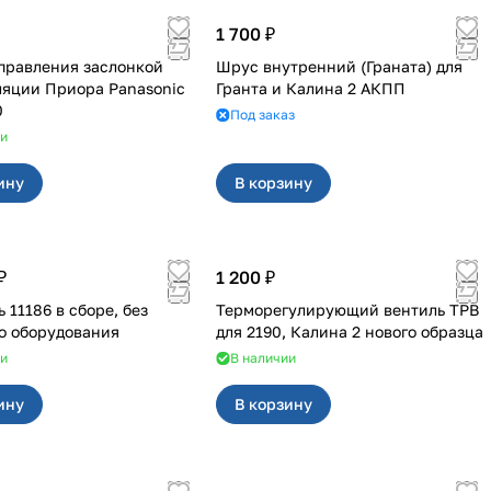
1 700 ₽
правления заслонкой
Шрус внутренний (Граната) для
ра Panasonic
Гранта и Калина 2 АКПП
0
Под заказ
ии
ину
В корзину
₽
1 200 ₽
 11186 в сборе, без
Терморегулирующий вентиль ТРВ
о оборудования
для 2190, Калина 2 нового образца
ии
В наличии
ину
В корзину