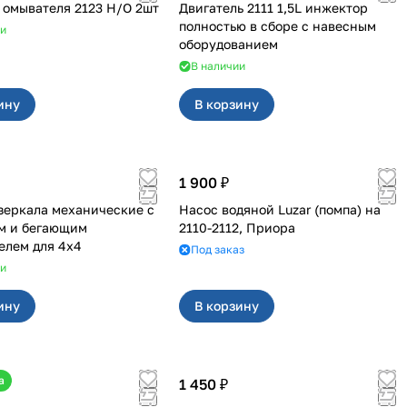
омывателя 2123 Н/О 2шт
Двигатель 2111 1,5L инжектор
полностью в сборе с навесным
ии
оборудованием
В наличии
ину
В корзину
1 900 ₽
механические с
Насос водяной Luzar (помпа) на
м и бегающим
2110-2112, Приора
повторителем для 4х4
Под заказ
ии
ину
В корзину
а
1 450 ₽