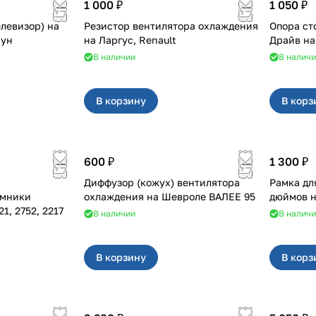
1 000 ₽
1 050 ₽
елевизор) на
Резистор вентилятора охлаждения
Опора ст
сун
на Ларгус, Renault
В наличии
В налич
В корзину
В корз
600 ₽
1 300 ₽
Диффузор (кожух) вентилятора
Рамка дл
ёмники
охлаждения на Шевроле ВАЛЕЕ 95
02, 3221, 2752, 2217
В наличии
В налич
В корзину
В корз