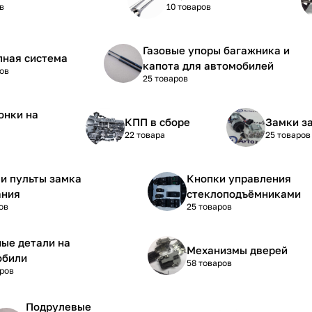
в
10 товаров
Газовые упоры багажника и
пная система
капота для автомобилей
ов
25 товаров
онки на
КПП в сборе
Замки з
22 товара
25 товаров
и пульты замка
Кнопки управления
ания
стеклоподъёмниками
ов
25 товаров
ые детали на
Механизмы дверей
обили
58 товаров
аров
Подрулевые