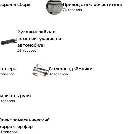
боров в сборе
Привод стеклоочистителя
76 товаров
Рулевые рейки и
комплектующие на
автомобили
26 товаров
тартера
Стеклоподъёмники
 товаров
97 товаров
силитель руля
 товаров
Электромеханический
корректор фар
11 товаров