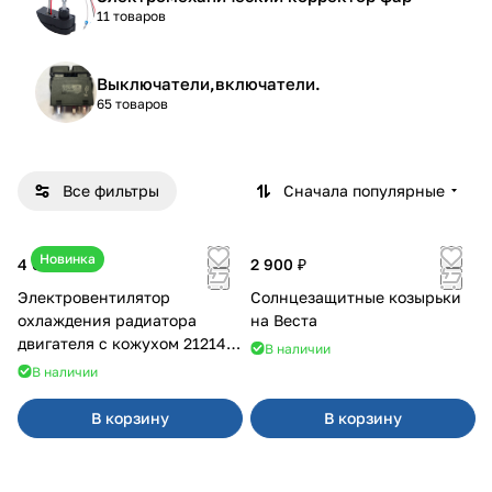
11 товаров
Выключатели,включатели.
65 товаров
Все фильтры
Сначала популярные
Новинка
4 600 ₽
2 900 ₽
Электровентилятор
Солнцезащитные козырьки
охлаждения радиатора
на Веста
двигателя с кожухом 21214
В наличии
2121-21213 ВАЛЕЕ 95
В наличии
В корзину
В корзину