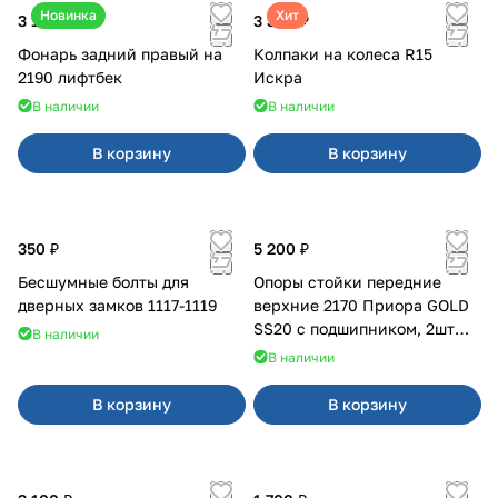
Новинка
Хит
3 100 ₽
3 380 ₽
Фонарь задний правый на
Колпаки на колеса R15
2190 лифтбек
Искра
В наличии
В наличии
В корзину
В корзину
350 ₽
5 200 ₽
Бесшумные болты для
Опоры стойки передние
дверных замков 1117-1119
верхние 2170 Приора GOLD
SS20 с подшипником, 2шт
В наличии
10116
В наличии
В корзину
В корзину