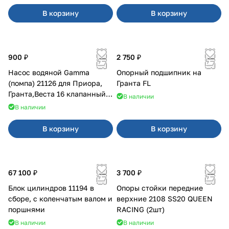
В корзину
В корзину
900 ₽
2 750 ₽
Насос водяной Gamma
Опорный подшипник на
(помпа) 21126 для Приора,
Гранта FL
Гранта,Веста 16 клапанный
В наличии
двигатель.
В наличии
В корзину
В корзину
67 100 ₽
3 700 ₽
Блок цилиндров 11194 в
Опоры стойки передние
сборе, с коленчатым валом и
верхние 2108 SS20 QUEEN
поршнями
RACING (2шт)
В наличии
В наличии