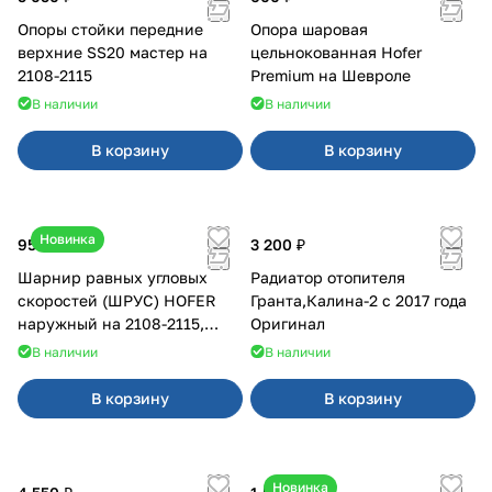
Опоры стойки передние
Опора шаровая
верхние SS20 мастер на
цельнокованная Hofer
2108-2115
Premium на Шевроле
В наличии
В наличии
В корзину
В корзину
Новинка
950 ₽
3 200 ₽
Шарнир равных угловых
Радиатор отопителя
скоростей (ШРУС) HOFER
Гранта,Калина-2 с 2017 года
наружный на 2108-2115,
Оригинал
2110-2112
В наличии
В наличии
В корзину
В корзину
Новинка