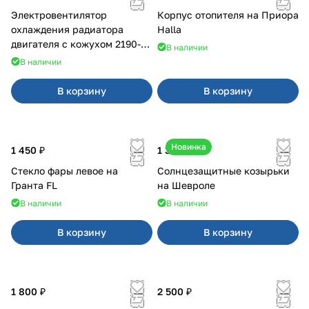
Электровентилятор
Корпус отопителя на Приора
охлаждения радиатора
Halla
двигателя с кожухом 2190-
В наличии
2194 н/о с кондиционером
В наличии
В корзину
В корзину
Новинка
1 450 ₽
1 350 ₽
Стекло фары левое на
Солнцезащитные козырьки
Гранта FL
на Шевроле
В наличии
В наличии
В корзину
В корзину
1 800 ₽
2 500 ₽