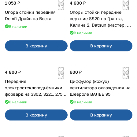
1 050 ₽
4 600 ₽
Опора стойки передняя
Опоры стойки передние
Demfi Драйв на Веста
верхние SS20 на Гранта,
Калина 2, Datsun (мастер, с
В наличии
ЭлУР, с подшипником) 2шт
В наличии
10123
В корзину
В корзину
4 800 ₽
600 ₽
Передние
Диффузор (кожух)
электростеклоподъёмники
вентилятора охлаждения на
форвард на 3302, 3221, 2752,
Шевроле ВАЛЕЕ 95
2217
В наличии
В наличии
В корзину
В корзину