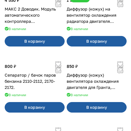
4 550 ₽
1 500 ₽
МАКС 2 Доводик. Модуль
Диффузор (кожух) на
автоматического
вентилятор охлаждения
контроллера
радиатора двигателя
стеклоподъемников для
Приора 2170 Panasonic
В наличии
В наличии
Веста на 4 двери
В корзину
В корзину
800 ₽
850 ₽
Сепаратор / бачок паров
Диффузор (кожух)
бензина 2110-2112, 2170-
вентилятора охлаждения
2172.
двигателя для Гранта,
Калина-2, Датсун нового
В наличии
В наличии
образца
В корзину
В корзину