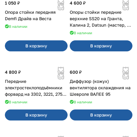
1 050 ₽
4 600 ₽
Опора стойки передняя
Опоры стойки передние
Demfi Драйв на Веста
верхние SS20 на Гранта,
Калина 2, Datsun (мастер, с
В наличии
ЭлУР, с подшипником) 2шт
В наличии
10123
В корзину
В корзину
4 800 ₽
600 ₽
Передние
Диффузор (кожух)
электростеклоподъёмники
вентилятора охлаждения на
форвард на 3302, 3221, 2752,
Шевроле ВАЛЕЕ 95
2217
В наличии
В наличии
В корзину
В корзину