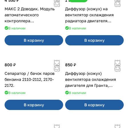
4 550 ₽
1 500 ₽
МАКС 2 Доводик. Модуль
Диффузор (кожух) на
автоматического
вентилятор охлаждения
контроллера
радиатора двигателя
стеклоподъемников для
Приора 2170 Panasonic
В наличии
В наличии
Веста на 4 двери
В корзину
В корзину
800 ₽
850 ₽
Сепаратор / бачок паров
Диффузор (кожух)
бензина 2110-2112, 2170-
вентилятора охлаждения
2172.
двигателя для Гранта,
Калина-2, Датсун нового
В наличии
В наличии
образца
В корзину
В корзину