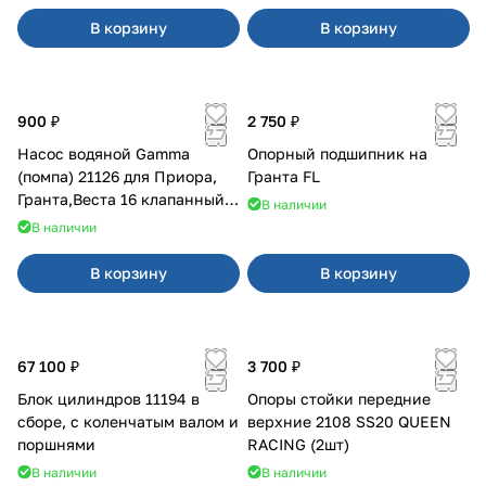
В корзину
В корзину
900 ₽
2 750 ₽
Насос водяной Gamma
Опорный подшипник на
(помпа) 21126 для Приора,
Гранта FL
Гранта,Веста 16 клапанный
В наличии
двигатель.
В наличии
В корзину
В корзину
67 100 ₽
3 700 ₽
Блок цилиндров 11194 в
Опоры стойки передние
сборе, с коленчатым валом и
верхние 2108 SS20 QUEEN
поршнями
RACING (2шт)
В наличии
В наличии