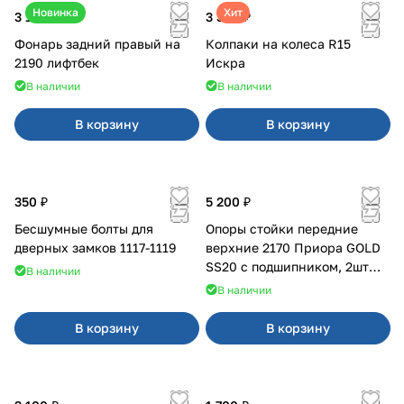
Новинка
Хит
3 100 ₽
3 380 ₽
Фонарь задний правый на
Колпаки на колеса R15
2190 лифтбек
Искра
В наличии
В наличии
В корзину
В корзину
350 ₽
5 200 ₽
Бесшумные болты для
Опоры стойки передние
дверных замков 1117-1119
верхние 2170 Приора GOLD
SS20 с подшипником, 2шт
В наличии
10116
В наличии
В корзину
В корзину