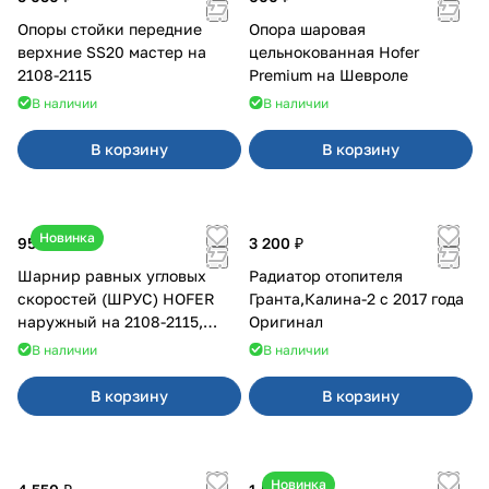
Опоры стойки передние
Опора шаровая
верхние SS20 мастер на
цельнокованная Hofer
2108-2115
Premium на Шевроле
В наличии
В наличии
В корзину
В корзину
Новинка
950 ₽
3 200 ₽
Шарнир равных угловых
Радиатор отопителя
скоростей (ШРУС) HOFER
Гранта,Калина-2 с 2017 года
наружный на 2108-2115,
Оригинал
2110-2112
В наличии
В наличии
В корзину
В корзину
Новинка