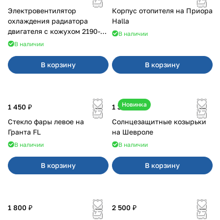
Электровентилятор
Корпус отопителя на Приора
охлаждения радиатора
Halla
двигателя с кожухом 2190-
В наличии
2194 н/о с кондиционером
В наличии
В корзину
В корзину
Новинка
1 450 ₽
1 350 ₽
Стекло фары левое на
Солнцезащитные козырьки
Гранта FL
на Шевроле
В наличии
В наличии
В корзину
В корзину
1 800 ₽
2 500 ₽