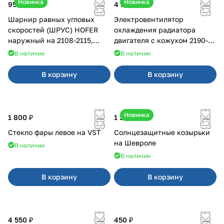
Новинка
Новинка
950 ₽
4 550 ₽
Шарнир равных угловых
Электровентилятор
скоростей (ШРУС) HOFER
охлаждения радиатора
наружный на 2108-2115,
двигателя с кожухом 2190-
2110-2112
2194 н/о с кондиционером
В наличии
В наличии
В корзину
В корзину
Новинка
1 800 ₽
1 350 ₽
Стекло фары левое на VST
Солнцезащитные козырьки
на Шевроле
В наличии
В наличии
В корзину
В корзину
4 550 ₽
450 ₽