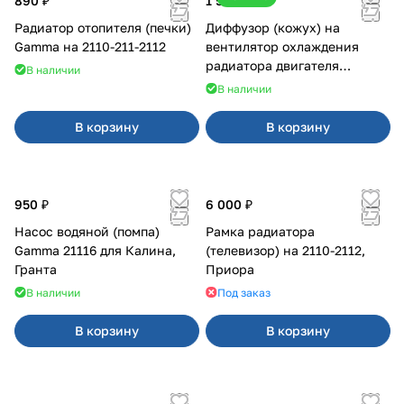
890 ₽
1 500 ₽
Радиатор отопителя (печки)
Диффузор (кожух) на
Gamma на 2110-211-2112
вентилятор охлаждения
радиатора двигателя
В наличии
Приора 2170 Panasonic
В наличии
В корзину
В корзину
950 ₽
6 000 ₽
Насос водяной (помпа)
Рамка радиатора
Gamma 21116 для Калина,
(телевизор) на 2110-2112,
Гранта
Приора
В наличии
Под заказ
В корзину
В корзину