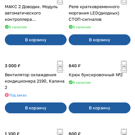
МАКС 2 Доводик. Модуль
Реле кратковременного
автоматического
моргания LED(диодных)
контроллера
СТОП-сигналов
стеклоподъемников для
В наличии
В наличии
Веста на 4 двери
В корзину
В корзину
3 000 ₽
640 ₽
Вентилятор охлаждения
Крюк буксировочный №2
кондиционера 2190, Калина
В наличии
2
Под заказ
В корзину
В корзину
1 100 ₽
600 ₽