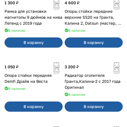
1 300 ₽
4 600 ₽
Рамка для установки
Опоры стойки передние
магнитолы 9 дюймов на нива
верхние SS20 на Гранта,
Легенд с 2019 года
Калина 2, Datsun (мастер, с
ЭлУР, с подшипником) 2шт
В наличии
В наличии
10123
В корзину
В корзину
1 050 ₽
3 200 ₽
Опора стойки передняя
Радиатор отопителя
Demfi Драйв на Веста
Гранта,Калина-2 с 2017 года
Оригинал
В наличии
В наличии
В корзину
В корзину