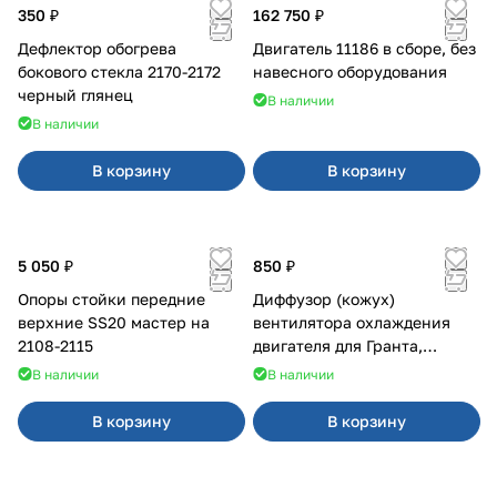
350 ₽
162 750 ₽
Дефлектор обогрева
Двигатель 11186 в сборе, без
бокового стекла 2170-2172
навесного оборудования
черный глянец
В наличии
В наличии
В корзину
В корзину
5 050 ₽
850 ₽
Опоры стойки передние
Диффузор (кожух)
верхние SS20 мастер на
вентилятора охлаждения
2108-2115
двигателя для Гранта,
Калина-2, Датсун нового
В наличии
В наличии
образца
В корзину
В корзину