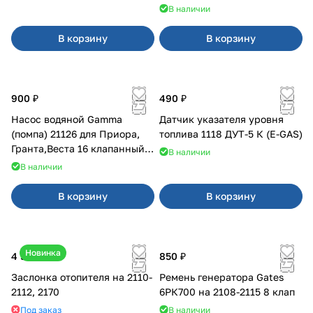
В наличии
В корзину
В корзину
900 ₽
490 ₽
Насос водяной Gamma
Датчик указателя уровня
(помпа) 21126 для Приора,
топлива 1118 ДУТ-5 К (E-GAS)
Гранта,Веста 16 клапанный
В наличии
двигатель.
В наличии
В корзину
В корзину
Новинка
4 500 ₽
850 ₽
Заслонка отопителя на 2110-
Ремень генератора Gates
2112, 2170
6РК700 на 2108-2115 8 клап
Под заказ
В наличии