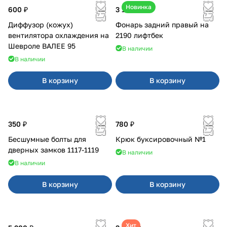
Новинка
600 ₽
3 100 ₽
Диффузор (кожух)
Фонарь задний правый на
вентилятора охлаждения на
2190 лифтбек
Шевроле ВАЛЕЕ 95
В наличии
В наличии
В корзину
В корзину
350 ₽
780 ₽
Бесшумные болты для
Крюк буксировочный №1
дверных замков 1117-1119
В наличии
В наличии
В корзину
В корзину
Хит