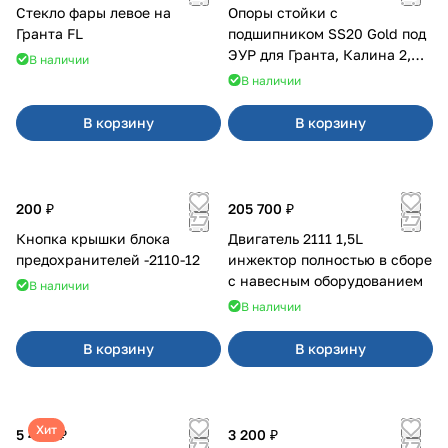
Стекло фары левое на
Опоры стойки с
Гранта FL
подшипником SS20 Gold под
ЭУР для Гранта, Калина 2,
В наличии
Datsun
В наличии
В корзину
В корзину
200 ₽
205 700 ₽
Кнопка крышки блока
Двигатель 2111 1,5L
предохранителей -2110-12
инжектор полностью в сборе
с навесным оборудованием
В наличии
В наличии
В корзину
В корзину
Хит
5 400 ₽
3 200 ₽