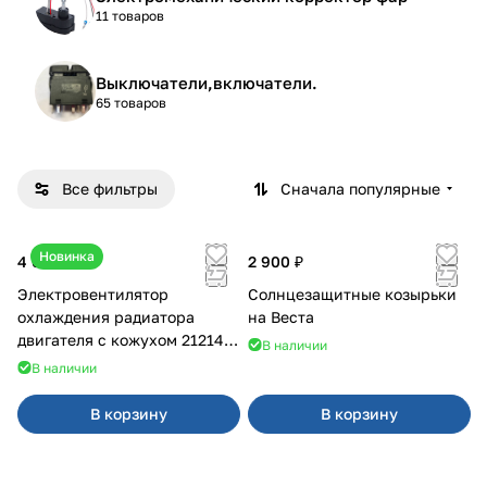
11 товаров
Выключатели,включатели.
65 товаров
Все фильтры
Сначала популярные
Новинка
4 600 ₽
2 900 ₽
Электровентилятор
Солнцезащитные козырьки
охлаждения радиатора
на Веста
двигателя с кожухом 21214
В наличии
2121-21213 ВАЛЕЕ 95
В наличии
В корзину
В корзину