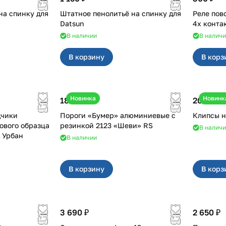
на спинку для
Штатное пенолитьё на спинку для
Реле поворотн
Datsun
4х конта
В наличии
В налич
В корзину
В корз
Новинка
Новинк
18 000 ₽
20 ₽
дчики
Пороги «Бумер» алюминиевые с
ового образца
резинкой 2123 «Шеви» RS
В налич
2, Урбан
В наличии
В корзину
В корз
3 690 ₽
2 650 ₽