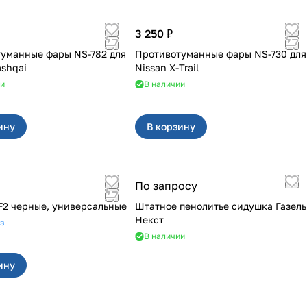
3 250 ₽
уманные фары NS-782 для
Противотуманные фары NS-730 для
ashqai
Nissan X-Trail
ии
В наличии
ину
В корзину
По запросу
F2 черные, универсальные
Штатное пенолитье сидушка Газель
Некст
з
В наличии
ину