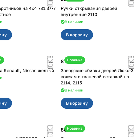
иков на 4х4 781.3777
Ручки открывания дверей
ктное
внутренние 2110
ии
В наличии
ину
В корзину
а
Новинка
8 450 ₽
Клипсы на Renault, Nissan желтый
Заводские обивки дверей Люкс-3
кожзам с тканевой вставкой на
ии
2114, 2115
В наличии
ину
В корзину
Новинка
800 ₽