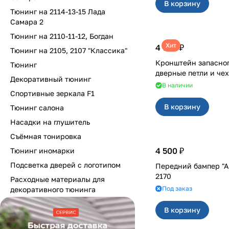
В корзину
Тюнинг на 2114-13-15 Лада
Самара 2
Тюнинг на 2110-11-12, Богдан
Хит
4 700 ₽
Тюнинг на 2105, 2107 "Классика"
Кронштейн запасног
Тюнинг
Декоративный тюнинг
В наличии
Спортивные зеркала F1
В корзину
Тюнинг салона
Насадки на глушитель
Съёмная тонировка
4 500 ₽
Тюнинг иномарки
Подсветка дверей с логотипом
Передний бампер "А
2170
Расходные материалы для
Под заказ
декоративного тюнинга
В корзину