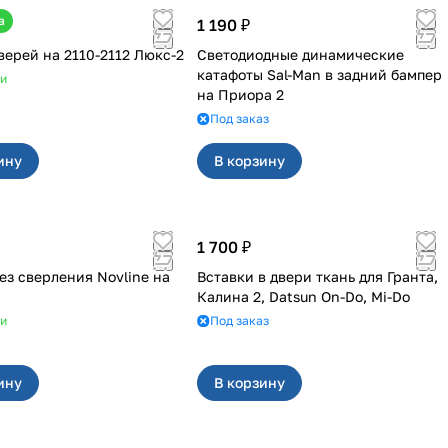
а
1 190 ₽
Обивка дверей на 2110-2112 Люкс-2
Светодиодные динамические
катафоты Sal-Man в задний бампер
ии
на Приора 2
Под заказ
ину
В корзину
1 700 ₽
ез сверления Novline на
Вставки в двери ткань для Гранта,
Калина 2, Datsun On-Do, Mi-Do
ии
Под заказ
ину
В корзину