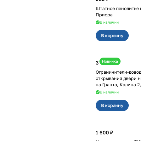
Штатное пенолитьё 
Приора
В наличии
В корзину
Новинка
3 400 ₽
Ограничители-дово
открывания двери н
на Гранта, Калина 
В наличии
В корзину
1 600 ₽