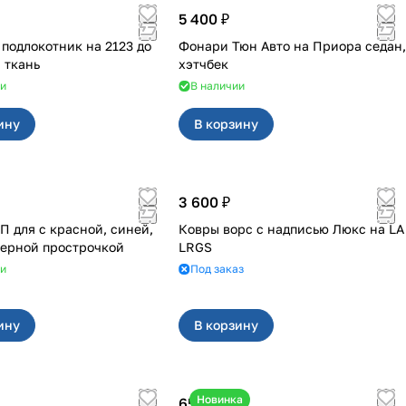
5 400 ₽
одлокотник на 2123 до
Фонари Тюн Авто на Приора седан,
 ткань
хэтчбек
ии
В наличии
ину
В корзину
3 600 ₽
асной, синей,
Ковры ворс с надписью Люкс на LA
черной прострочкой
LRGS
ии
Под заказ
ину
В корзину
Новинка
650 ₽