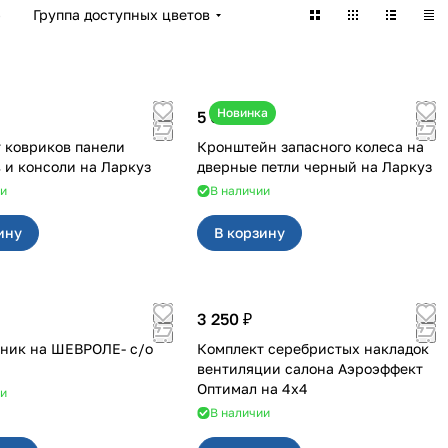
)
Группа доступных цветов
Новинка
5 050 ₽
 ковриков панели
Кронштейн запасного колеса на
приборов и консоли на Ларкуз
дверные петли черный на Ларкуз
ии
В наличии
ину
В корзину
3 250 ₽
ник на ШЕВРОЛЕ- с/о
Комплект серебристых накладок
вентиляции салона Аэроэффект
Оптимал на 4х4
ии
В наличии