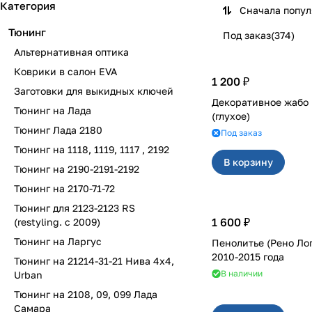
Категория
Сначала попу
Тюнинг
Под заказ
(
374
)
Альтернативная оптика
Коврики в салон EVA
1 200 ₽
Заготовки для выкидных ключей
Декоративное жабо на 2110-
Тюнинг на Лада
(глухое)
Тюнинг Лада 2180
Под заказ
Тюнинг на 1118, 1119, 1117 , 2192
В корзину
Тюнинг на 2190-2191-2192
Тюнинг на 2170-71-72
Тюнинг для 2123-2123 RS
1 600 ₽
(restyling. с 2009)
Тюнинг на Ларгус
Пенолитье (Рено Ло
2010-2015 года
Тюнинг на 21214-31-21 Нива 4х4,
В наличии
Urban
Тюнинг на 2108, 09, 099 Лада
Самара