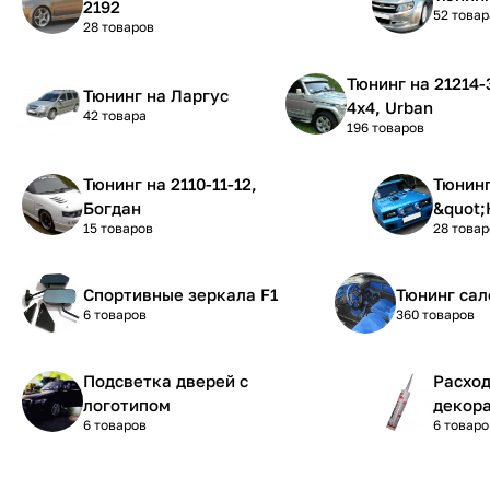
2192
52 товар
28 товаров
Тюнинг на 21214-31-21 Нива
Тюнинг на Ларгус
4х4, Urban
42 товара
196 товаров
Тюнинг на 2110-11-12,
Тюнинг на 210
Богдан
&quot;
15 товаров
28 товар
Спортивные зеркала F1
Тюнинг сал
6 товаров
360 товаров
Подсветка дверей с
Расхо
логотипом
декора
6 товаров
6 товаро