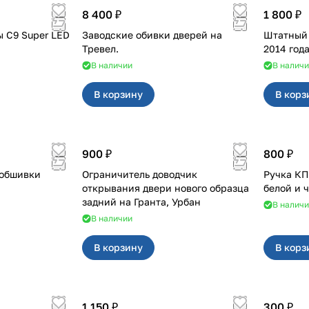
8 400 ₽
1 800 ₽
 C9 Super LED
Заводские обивки дверей на
Штатный п
Тревел.
2014 года
В наличии
В налич
В корзину
В корз
900 ₽
800 ₽
 обшивки
Ограничитель доводчик
Ручка КПП для с кр
открывания двери нового образца
белой и 
задний на Гранта, Урбан
В налич
В наличии
В корзину
В корз
1 150 ₽
300 ₽