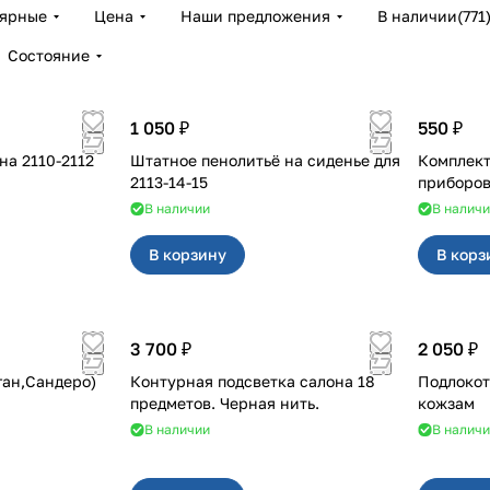
лярные
Цена
Наши предложения
В наличии
(
771
Состояние
1 050 ₽
550 ₽
2112
Штатное пенолитьё на сиденье для
Комплект
2113-14-15
В наличии
В налич
В корзину
В корз
3 700 ₽
2 050 ₽
ган,Сандеро)
Контурная подсветка салона 18
Подлокот
предметов. Черная нить.
кожзам
В наличии
В налич