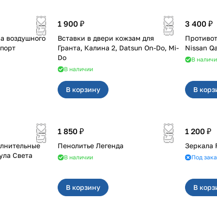
1 900 ₽
3 400 ₽
а воздушного
Вставки в двери кожзам для
Противот
ST Спорт
Гранта, Калина 2, Datsun On-Do, Mi-
Nissan Q
Do
В налич
В наличии
В корзину
В корз
1 850 ₽
1 200 ₽
олнительные
Пенолитье Легенда
Зеркала 
ула Света
В наличии
Под зака
В корзину
В корз