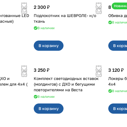
Новинк
2 300 ₽
8 400 ₽
нгованные LED
Подлокотник на ШЕВРОЛЕ- н/о
а (красные)
ткань
В налич
В наличии
В корзину
В корз
3 250 ₽
3 120 ₽
ДХО и
Комплект светодиодных вставок
Локеры б
 для 4x4 (
(молдингов) с ДХО и бегущими
4х4
повторителями на Веста
В налич
В наличии
В корзину
В корз