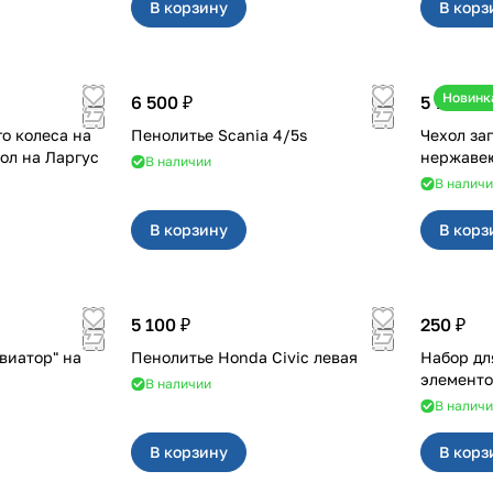
В корзину
В корз
Новинк
6 500 ₽
5 700 ₽
о колеса на
Пенолитье Scania 4/5s
Чехол за
дверные петли и чехол на Ларгус
В наличии
В налич
В корзину
В корз
5 100 ₽
250 ₽
виатор" на
Пенолитье Honda Civic левая
Набор дл
элементо
В наличии
В налич
В корзину
В корз