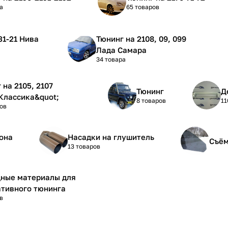
а
65 товаров
Тюнинг на 2108, 09, 099
Лада Самара
34 товара
5, 2107
Тюнинг
Д
Классика&quot;
8 товаров
11
ов
она
Насадки на глушитель
Съём
13 товаров
дные материалы для
тивного тюнинга
в