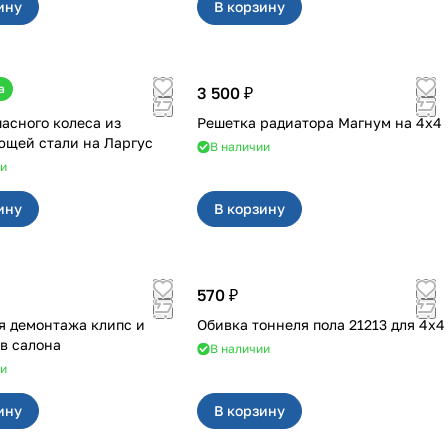
ину
В корзину
а
3 500 ₽
пасного колеса из
Решетка радиатора Магнум на 4х4
нержавеющей стали на Ларгус
В наличии
ии
ину
В корзину
570 ₽
я демонтажа клипс и
Обивка тоннеля пола 21213 для 4x4
в салона
В наличии
ии
ину
В корзину