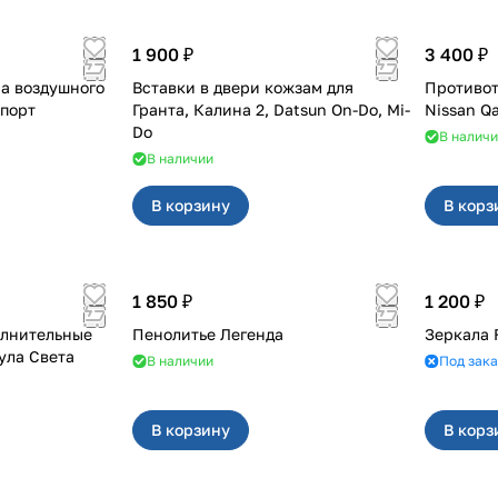
1 900 ₽
3 400 ₽
а воздушного
Вставки в двери кожзам для
Противот
ST Спорт
Гранта, Калина 2, Datsun On-Do, Mi-
Nissan Q
Do
В налич
В наличии
В корзину
В корз
1 850 ₽
1 200 ₽
олнительные
Пенолитье Легенда
Зеркала 
ула Света
В наличии
Под зака
В корзину
В корз