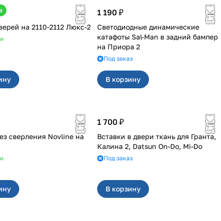
а
1 190 ₽
Обивка дверей на 2110-2112 Люкс-2
Светодиодные динамические
катафоты Sal-Man в задний бампер
ии
на Приора 2
Под заказ
ину
В корзину
1 700 ₽
ез сверления Novline на
Вставки в двери ткань для Гранта,
Калина 2, Datsun On-Do, Mi-Do
ии
Под заказ
ину
В корзину