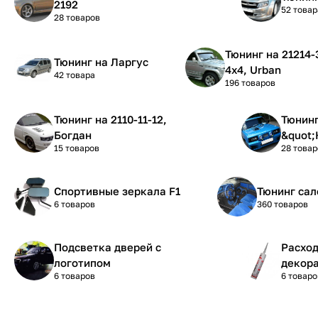
2192
52 товар
28 товаров
Тюнинг на 21214-31-21 Нива
Тюнинг на Ларгус
4х4, Urban
42 товара
196 товаров
Тюнинг на 2110-11-12,
Тюнинг на 210
Богдан
&quot;
15 товаров
28 товар
Спортивные зеркала F1
Тюнинг сал
6 товаров
360 товаров
Подсветка дверей с
Расхо
логотипом
декора
6 товаров
6 товаро