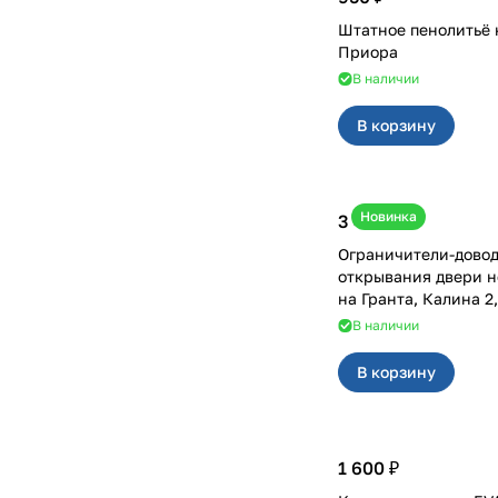
Штатное пенолитьё 
Приора
В наличии
В корзину
Новинка
3 400 ₽
Ограничители-дово
открывания двери н
на Гранта, Калина 
В наличии
В корзину
1 600 ₽