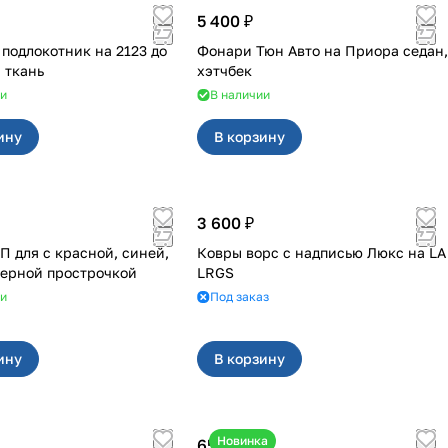
5 400 ₽
одлокотник на 2123 до
Фонари Тюн Авто на Приора седан,
 ткань
хэтчбек
ии
В наличии
ину
В корзину
3 600 ₽
асной, синей,
Ковры ворс с надписью Люкс на LA
черной прострочкой
LRGS
ии
Под заказ
ину
В корзину
Новинка
650 ₽