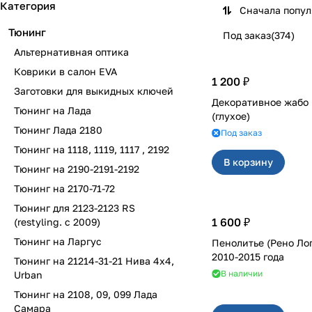
Категория
Сначала попу
Тюнинг
Под заказ
(
374
)
Альтернативная оптика
Коврики в салон EVA
1 200 ₽
Заготовки для выкидных ключей
Декоративное жабо на 2110-
Тюнинг на Лада
(глухое)
Тюнинг Лада 2180
Под заказ
Тюнинг на 1118, 1119, 1117 , 2192
В корзину
Тюнинг на 2190-2191-2192
Тюнинг на 2170-71-72
Тюнинг для 2123-2123 RS
1 600 ₽
(restyling. с 2009)
Тюнинг на Ларгус
Пенолитье (Рено Ло
2010-2015 года
Тюнинг на 21214-31-21 Нива 4х4,
В наличии
Urban
Тюнинг на 2108, 09, 099 Лада
Самара