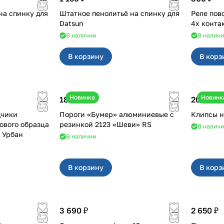
на спинку для
Штатное пенолитьё на спинку для
Реле поворотн
Datsun
4х конта
В наличии
В налич
В корзину
В корз
Новинка
Новинк
18 000 ₽
20 ₽
дчики
Пороги «Бумер» алюминиевые с
ового образца
резинкой 2123 «Шеви» RS
В налич
2, Урбан
В наличии
В корзину
В корз
3 690 ₽
2 650 ₽