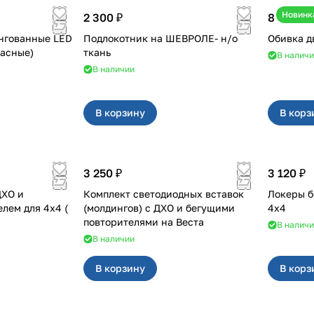
Новинк
2 300 ₽
8 400 ₽
нгованные LED
Подлокотник на ШЕВРОЛЕ- н/о
а (красные)
ткань
В налич
В наличии
В корзину
В корз
3 250 ₽
3 120 ₽
ДХО и
Комплект светодиодных вставок
Локеры б
 для 4x4 (
(молдингов) с ДХО и бегущими
4х4
повторителями на Веста
В налич
В наличии
В корзину
В корз