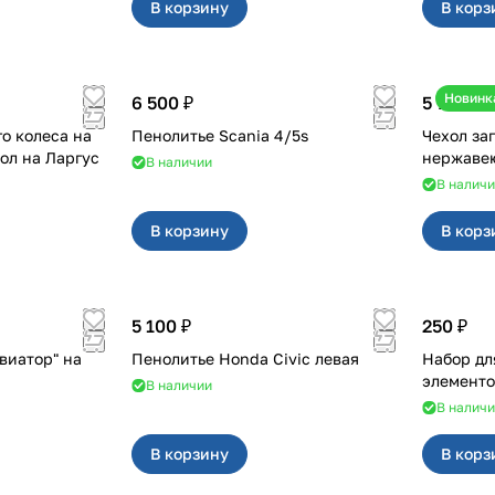
В корзину
В корз
Новинк
6 500 ₽
5 700 ₽
о колеса на
Пенолитье Scania 4/5s
Чехол за
дверные петли и чехол на Ларгус
В наличии
В налич
В корзину
В корз
5 100 ₽
250 ₽
виатор" на
Пенолитье Honda Civic левая
Набор дл
элементо
В наличии
В налич
В корзину
В корз