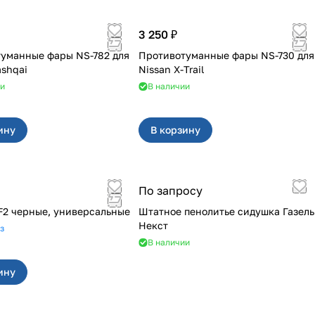
3 250 ₽
уманные фары NS-782 для
Противотуманные фары NS-730 для
ashqai
Nissan X-Trail
ии
В наличии
ину
В корзину
По запросу
F2 черные, универсальные
Штатное пенолитье сидушка Газель
Некст
з
В наличии
ину