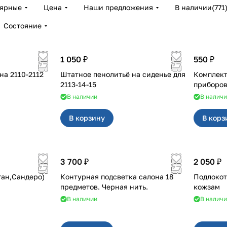
лярные
Цена
Наши предложения
В наличии
(
771
Состояние
1 050 ₽
550 ₽
2112
Штатное пенолитьё на сиденье для
Комплект
2113-14-15
В наличии
В налич
В корзину
В корз
3 700 ₽
2 050 ₽
ган,Сандеро)
Контурная подсветка салона 18
Подлокот
предметов. Черная нить.
кожзам
В наличии
В налич