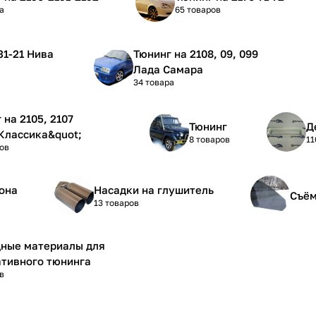
а
65 товаров
Тюнинг на 2108, 09, 099
Лада Самара
34 товара
5, 2107
Тюнинг
Д
Классика&quot;
8 товаров
11
ов
она
Насадки на глушитель
Съём
13 товаров
дные материалы для
тивного тюнинга
в