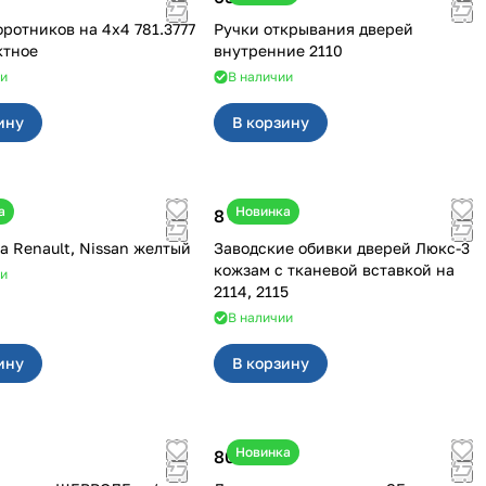
иков на 4х4 781.3777
Ручки открывания дверей
ктное
внутренние 2110
ии
В наличии
ину
В корзину
а
Новинка
8 450 ₽
Клипсы на Renault, Nissan желтый
Заводские обивки дверей Люкс-3
кожзам с тканевой вставкой на
ии
2114, 2115
В наличии
ину
В корзину
Новинка
800 ₽