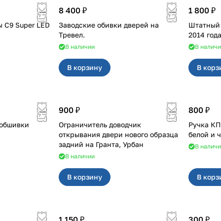
8 400 ₽
1 800 ₽
 C9 Super LED
Заводские обивки дверей на
Штатный п
Тревел.
2014 года
В наличии
В налич
В корзину
В корз
900 ₽
800 ₽
 обшивки
Ограничитель доводчик
Ручка КПП для с кр
открывания двери нового образца
белой и 
задний на Гранта, Урбан
В налич
В наличии
В корзину
В корз
1 150 ₽
300 ₽