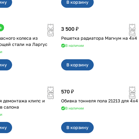
ину
В корзину
а
3 500 ₽
пасного колеса из
Решетка радиатора Магнум на 4х4
нержавеющей стали на Ларгус
В наличии
ии
ину
В корзину
570 ₽
я демонтажа клипс и
Обивка тоннеля пола 21213 для 4x4
в салона
В наличии
ии
ину
В корзину