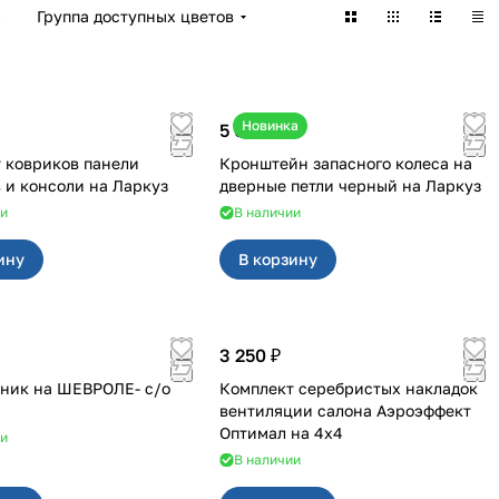
)
Группа доступных цветов
Новинка
5 050 ₽
 ковриков панели
Кронштейн запасного колеса на
приборов и консоли на Ларкуз
дверные петли черный на Ларкуз
ии
В наличии
ину
В корзину
3 250 ₽
ник на ШЕВРОЛЕ- с/о
Комплект серебристых накладок
вентиляции салона Аэроэффект
Оптимал на 4х4
ии
В наличии