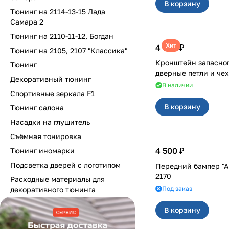
В корзину
Тюнинг на 2114-13-15 Лада
Самара 2
Тюнинг на 2110-11-12, Богдан
Хит
4 700 ₽
Тюнинг на 2105, 2107 "Классика"
Кронштейн запасног
Тюнинг
Декоративный тюнинг
В наличии
Спортивные зеркала F1
В корзину
Тюнинг салона
Насадки на глушитель
Съёмная тонировка
4 500 ₽
Тюнинг иномарки
Подсветка дверей с логотипом
Передний бампер "А
2170
Расходные материалы для
Под заказ
декоративного тюнинга
В корзину