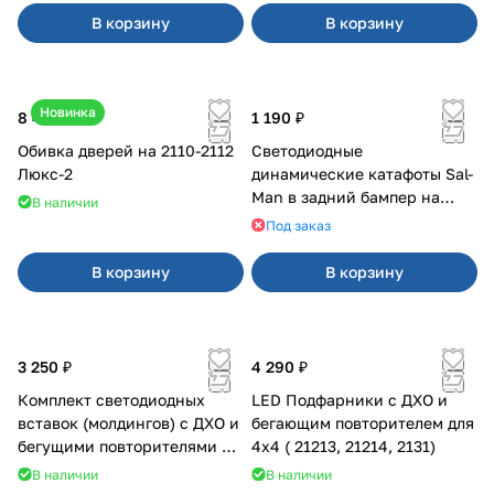
В корзину
В корзину
Новинка
8 400 ₽
1 190 ₽
Обивка дверей на 2110-2112
Светодиодные
Люкс-2
динамические катафоты Sal-
Man в задний бампер на
В наличии
Приора 2
Под заказ
В корзину
В корзину
3 250 ₽
4 290 ₽
Комплект светодиодных
LED Подфарники с ДХО и
вставок (молдингов) с ДХО и
бегающим повторителем для
бегущими повторителями на
4x4 ( 21213, 21214, 2131)
Веста
В наличии
В наличии