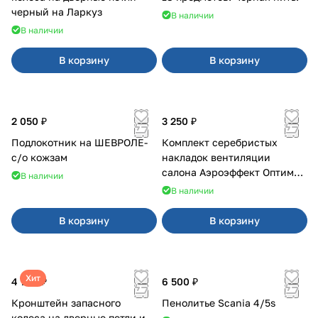
черный на Ларкуз
В наличии
В наличии
В корзину
В корзину
2 050 ₽
3 250 ₽
Подлокотник на ШЕВРОЛЕ-
Комплект серебристых
с/о кожзам
накладок вентиляции
салона Аэроэффект Оптимал
В наличии
на 4х4
В наличии
В корзину
В корзину
Хит
4 700 ₽
6 500 ₽
Кронштейн запасного
Пенолитье Scania 4/5s
колеса на дверные петли и