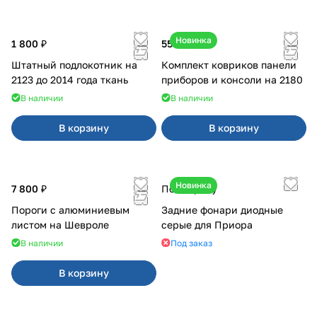
Новинка
1 800 ₽
550 ₽
Штатный подлокотник на
Комплект ковриков панели
2123 до 2014 года ткань
приборов и консоли на 2180
В наличии
В наличии
В корзину
В корзину
Новинка
7 800 ₽
По запросу
Пороги с алюминиевым
Задние фонари диодные
листом на Шевроле
серые для Приора
В наличии
Под заказ
В корзину