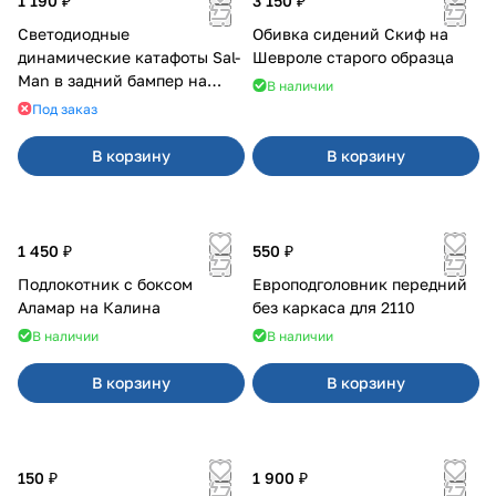
1 190 ₽
3 150 ₽
Светодиодные
Обивка сидений Скиф на
динамические катафоты Sal-
Шевроле старого образца
Man в задний бампер на
В наличии
Приора 2
Под заказ
В корзину
В корзину
1 450 ₽
550 ₽
Подлокотник с боксом
Европодголовник передний
Аламар на Калина
без каркаса для 2110
В наличии
В наличии
В корзину
В корзину
150 ₽
1 900 ₽