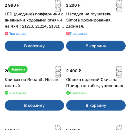
2 990 ₽
1 200 ₽
LED (диодные) подфарники с
Насадка на глушитель
дневными ходовыми огнями
Simota хромированая,
на 4х4 ( 21213, 21214, 2131),
двойная.
желтая полоса
Под заказ
Под заказ
В корзину
В корзину
Новинка
20 ₽
2 400 ₽
Клипсы на Renault, Nissan
Обивка сидений Скиф на
желтый
Приора хэтчбек, универсал
В наличии
В наличии
В корзину
В корзину