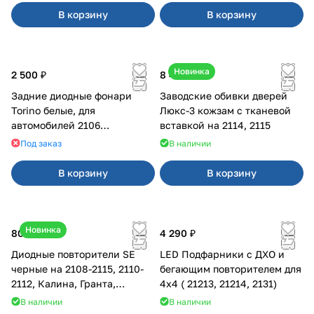
В корзину
В корзину
Новинка
2 500 ₽
8 450 ₽
Задние диодные фонари
Заводские обивки дверей
Torino белые, для
Люкс-3 кожзам с тканевой
автомобилей 2106
вставкой на 2114, 2115
(классика), 2121 () DL5270
Под заказ
В наличии
NLA
В корзину
В корзину
Новинка
800 ₽
4 290 ₽
Диодные повторители SE
LED Подфарники с ДХО и
черные на 2108-2115, 2110-
бегающим повторителем для
2112, Калина, Гранта,
4x4 ( 21213, 21214, 2131)
Приора
В наличии
В наличии