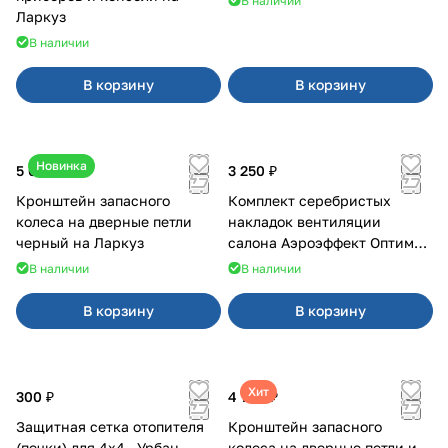
В наличии
Ларкуз
В наличии
В корзину
В корзину
Новинка
5 050 ₽
3 250 ₽
Кронштейн запасного
Комплект серебристых
колеса на дверные петли
накладок вентиляции
черный на Ларкуз
салона Аэроэффект Оптимал
на 4х4
В наличии
В наличии
В корзину
В корзину
Хит
300 ₽
4 700 ₽
Защитная сетка отопителя
Кронштейн запасного
(печки) для 4x4 , Урбан
колеса на дверные петли и