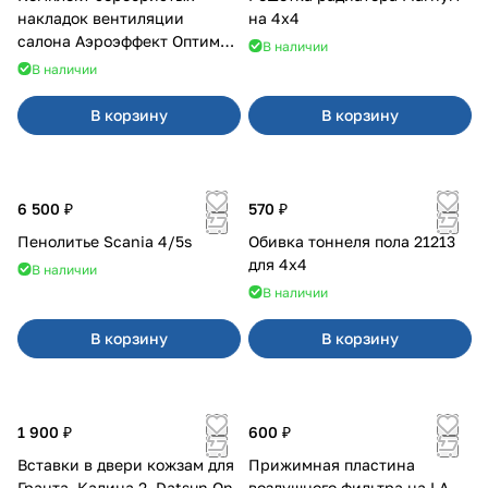
накладок вентиляции
на 4х4
салона Аэроэффект Оптимал
В наличии
на 4х4
В наличии
В корзину
В корзину
6 500 ₽
570 ₽
Пенолитье Scania 4/5s
Обивка тоннеля пола 21213
для 4x4
В наличии
В наличии
В корзину
В корзину
1 900 ₽
600 ₽
Вставки в двери кожзам для
Прижимная пластина
Гранта, Калина 2, Datsun On-
воздушного фильтра на LA