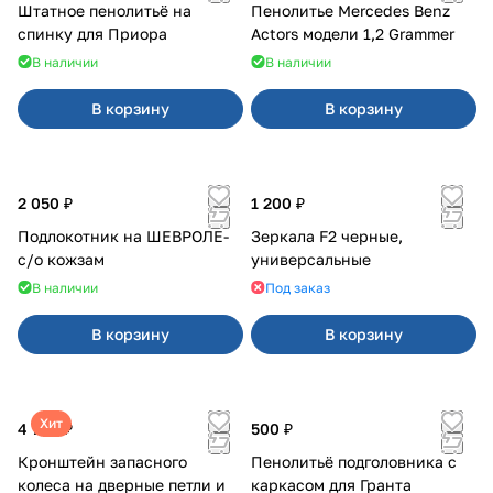
Штатное пенолитьё на
Пенолитье Mercedes Benz
спинку для Приора
Actors модели 1,2 Grammer
В наличии
В наличии
В корзину
В корзину
2 050 ₽
1 200 ₽
Подлокотник на ШЕВРОЛЕ-
Зеркала F2 черные,
с/о кожзам
универсальные
В наличии
Под заказ
В корзину
В корзину
Хит
4 700 ₽
500 ₽
Кронштейн запасного
Пенолитьё подголовника с
колеса на дверные петли и
каркасом для Гранта