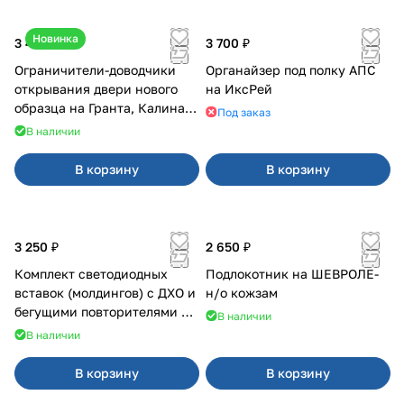
Новинка
3 400 ₽
3 700 ₽
Ограничители-доводчики
Органайзер под полку АПС
открывания двери нового
на ИксРей
образца на Гранта, Калина 2,
Под заказ
Урбан
В наличии
В корзину
В корзину
3 250 ₽
2 650 ₽
Комплект светодиодных
Подлокотник на ШЕВРОЛЕ-
вставок (молдингов) с ДХО и
н/о кожзам
бегущими повторителями на
В наличии
Веста
В наличии
В корзину
В корзину