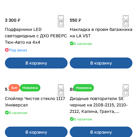
3 300 ₽
550 ₽
Подфарники LED
Накладка в проем багажника
светодиодные с ДХО РЕВЕРС
на LA VST
Тюн-Авто на 4x4
В наличии
Под заказ
В корзину
В корзину
Хит
Новинка
Новинка
5 175 ₽
800 ₽
Спойлер Чистое стекло 1117
Диодные повторители SE
Универсал
черные на 2108-2115, 2110-
2112, Калина, Гранта,
В наличии
Приора
В наличии
В корзину
В корзину