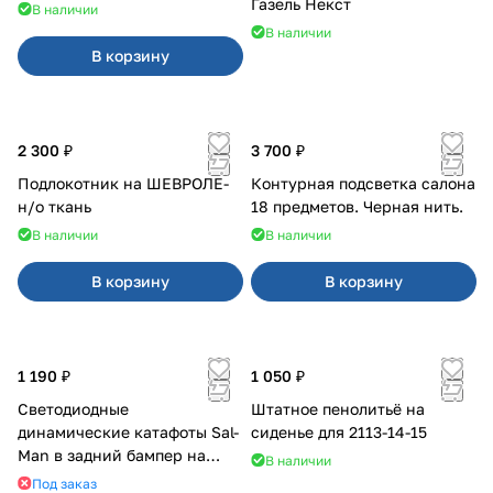
Газель Некст
В наличии
В наличии
В корзину
2 300 ₽
3 700 ₽
Подлокотник на ШЕВРОЛЕ-
Контурная подсветка салона
н/о ткань
18 предметов. Черная нить.
В наличии
В наличии
В корзину
В корзину
1 190 ₽
1 050 ₽
Светодиодные
Штатное пенолитьё на
динамические катафоты Sal-
сиденье для 2113-14-15
Man в задний бампер на
В наличии
Приора 2
Под заказ