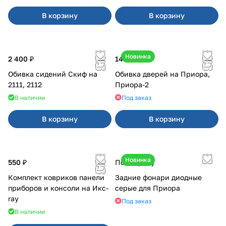
В корзину
В корзину
Новинка
2 400 ₽
14 900 ₽
Обивка сидений Скиф на
Обивка дверей на Приора,
2111, 2112
Приора-2
В наличии
Под заказ
В корзину
В корзину
Новинка
550 ₽
По запросу
Комплект ковриков панели
Задние фонари диодные
приборов и консоли на Икс-
серые для Приора
ray
Под заказ
В наличии