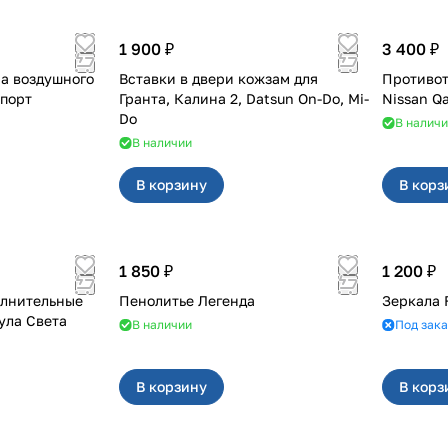
1 900 ₽
3 400 ₽
а воздушного
Вставки в двери кожзам для
Противот
ST Спорт
Гранта, Калина 2, Datsun On-Do, Mi-
Nissan Q
Do
В налич
В наличии
В корзину
В корз
1 850 ₽
1 200 ₽
олнительные
Пенолитье Легенда
Зеркала 
ула Света
В наличии
Под зака
В корзину
В корз