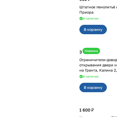
Штатное пенолитьё 
Приора
В наличии
В корзину
Новинка
3 400 ₽
Ограничители-дово
открывания двери н
на Гранта, Калина 
В наличии
В корзину
1 600 ₽