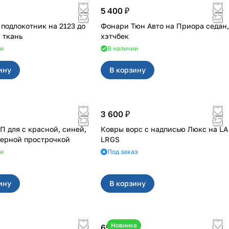
5 400 ₽
одлокотник на 2123 до
Фонари Тюн Авто на Приора седан,
 ткань
хэтчбек
ии
В наличии
ину
В корзину
3 600 ₽
асной, синей,
Ковры ворс с надписью Люкс на LA
черной прострочкой
LRGS
ии
Под заказ
ину
В корзину
Новинка
650 ₽