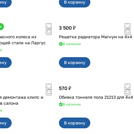
ину
В корзину
а
3 500 ₽
пасного колеса из
Решетка радиатора Магнум на 4х4
нержавеющей стали на Ларгус
В наличии
ии
ину
В корзину
570 ₽
я демонтажа клипс и
Обивка тоннеля пола 21213 для 4x4
в салона
В наличии
ии
ину
В корзину