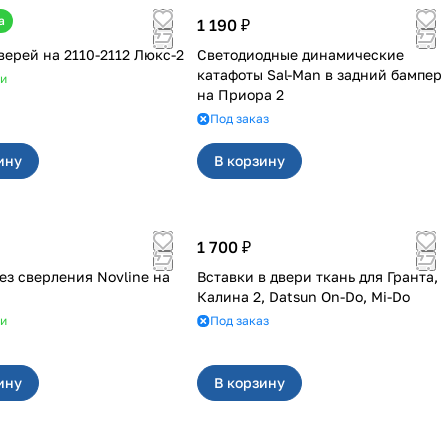
а
1 190 ₽
Обивка дверей на 2110-2112 Люкс-2
Светодиодные динамические
катафоты Sal-Man в задний бампер
ии
на Приора 2
Под заказ
ину
В корзину
1 700 ₽
ез сверления Novline на
Вставки в двери ткань для Гранта,
Калина 2, Datsun On-Do, Mi-Do
ии
Под заказ
ину
В корзину