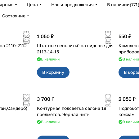
лярные
Цена
Наши предложения
В наличии
(
771
Состояние
1 050 ₽
550 ₽
2112
Штатное пенолитьё на сиденье для
Комплект
2113-14-15
В наличии
В налич
В корзину
В корз
3 700 ₽
2 050 ₽
ган,Сандеро)
Контурная подсветка салона 18
Подлокот
предметов. Черная нить.
кожзам
В наличии
В налич