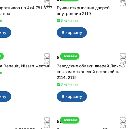
иков на 4х4 781.3777
Ручки открывания дверей
ктное
внутренние 2110
ии
В наличии
ину
В корзину
а
Новинка
8 450 ₽
Клипсы на Renault, Nissan желтый
Заводские обивки дверей Люкс-3
кожзам с тканевой вставкой на
ии
2114, 2115
В наличии
ину
В корзину
Новинка
800 ₽