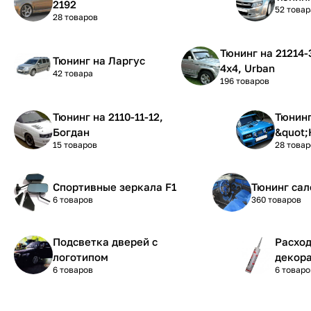
2192
52 товар
28 товаров
Тюнинг на 21214-31-21 Нива
Тюнинг на Ларгус
4х4, Urban
42 товара
196 товаров
Тюнинг на 2110-11-12,
Тюнинг на 210
Богдан
&quot;
15 товаров
28 товар
Спортивные зеркала F1
Тюнинг сал
6 товаров
360 товаров
Подсветка дверей с
Расхо
логотипом
декора
6 товаров
6 товаро