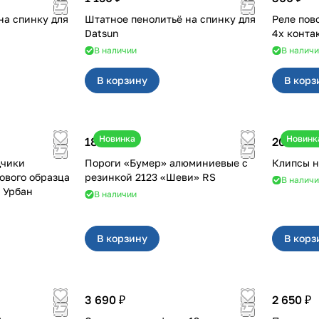
на спинку для
Штатное пенолитьё на спинку для
Реле поворотн
Datsun
4х конта
В наличии
В налич
В корзину
В корз
Новинка
Новинк
18 000 ₽
20 ₽
дчики
Пороги «Бумер» алюминиевые с
ового образца
резинкой 2123 «Шеви» RS
В налич
2, Урбан
В наличии
В корзину
В корз
3 690 ₽
2 650 ₽