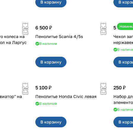
В корзину
В корз
Новинк
6 500 ₽
5 700 ₽
о колеса на
Пенолитье Scania 4/5s
Чехол за
дверные петли и чехол на Ларгус
В наличии
В налич
В корзину
В корз
5 100 ₽
250 ₽
виатор" на
Пенолитье Honda Civic левая
Набор дл
элементо
В наличии
В налич
В корзину
В корз