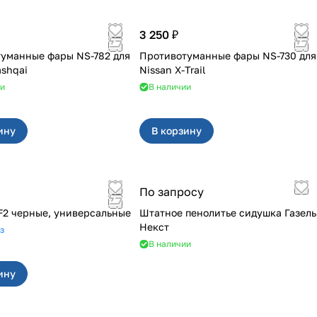
3 250 ₽
уманные фары NS-782 для
Противотуманные фары NS-730 для
ashqai
Nissan X-Trail
ии
В наличии
ину
В корзину
По запросу
F2 черные, универсальные
Штатное пенолитье сидушка Газель
Некст
з
В наличии
ину