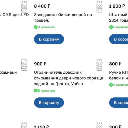
8 400 ₽
1 800 ₽
 C9 Super LED
Заводские обивки дверей на
Штатный п
Тревел.
2014 года
В наличии
В налич
В корзину
В корз
900 ₽
800 ₽
 обшивки
Ограничитель доводчик
Ручка КПП для с кр
открывания двери нового образца
белой и 
задний на Гранта, Урбан
В налич
В наличии
В корзину
В корз
1 150 ₽
300 ₽