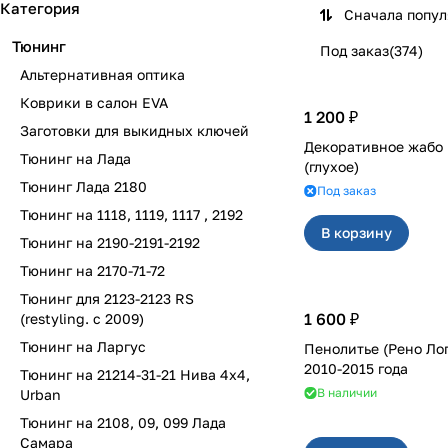
Категория
Сначала попу
Тюнинг
Под заказ
(
374
)
Альтернативная оптика
Коврики в салон EVA
1 200 ₽
Заготовки для выкидных ключей
Декоративное жабо на 2110-
Тюнинг на Лада
(глухое)
Тюнинг Лада 2180
Под заказ
Тюнинг на 1118, 1119, 1117 , 2192
В корзину
Тюнинг на 2190-2191-2192
Тюнинг на 2170-71-72
Тюнинг для 2123-2123 RS
1 600 ₽
(restyling. с 2009)
Тюнинг на Ларгус
Пенолитье (Рено Ло
2010-2015 года
Тюнинг на 21214-31-21 Нива 4х4,
В наличии
Urban
Тюнинг на 2108, 09, 099 Лада
Самара