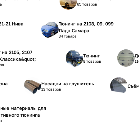
а
65 товаров
Тюнинг на 2108, 09, 099
Лада Самара
34 товара
5, 2107
Тюнинг
Д
Классика&quot;
8 товаров
11
ов
она
Насадки на глушитель
Съём
13 товаров
дные материалы для
тивного тюнинга
в