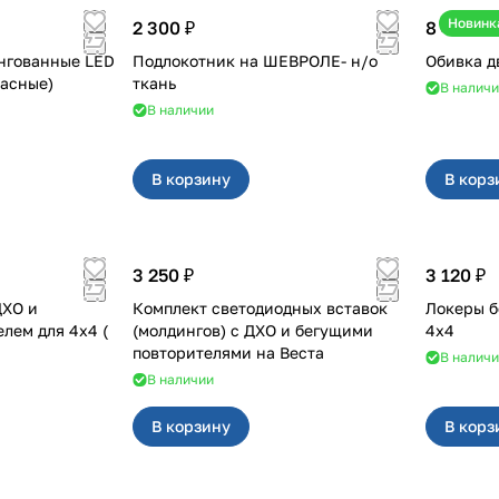
Новинк
2 300 ₽
8 400 ₽
нгованные LED
Подлокотник на ШЕВРОЛЕ- н/о
а (красные)
ткань
В налич
В наличии
В корзину
В корз
3 250 ₽
3 120 ₽
ДХО и
Комплект светодиодных вставок
Локеры б
 для 4x4 (
(молдингов) с ДХО и бегущими
4х4
повторителями на Веста
В налич
В наличии
В корзину
В корз