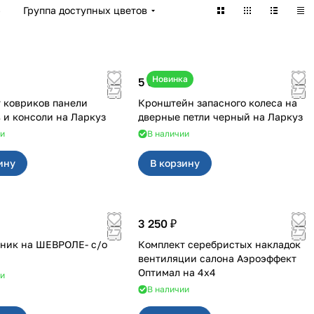
)
Группа доступных цветов
Новинка
5 050 ₽
 ковриков панели
Кронштейн запасного колеса на
приборов и консоли на Ларкуз
дверные петли черный на Ларкуз
ии
В наличии
ину
В корзину
3 250 ₽
ник на ШЕВРОЛЕ- с/о
Комплект серебристых накладок
вентиляции салона Аэроэффект
Оптимал на 4х4
ии
В наличии