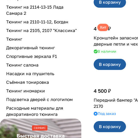
В корзину
Тюнинг на 2114-13-15 Лада
Самара 2
Тюнинг на 2110-11-12, Богдан
Хит
4 700 ₽
Тюнинг на 2105, 2107 "Классика"
Кронштейн запасног
Тюнинг
Декоративный тюнинг
В наличии
Спортивные зеркала F1
В корзину
Тюнинг салона
Насадки на глушитель
Съёмная тонировка
4 500 ₽
Тюнинг иномарки
Подсветка дверей с логотипом
Передний бампер "А
2170
Расходные материалы для
Под заказ
декоративного тюнинга
В корзину