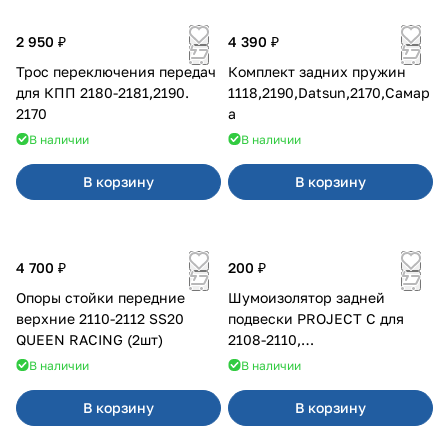
2 950 ₽
4 390 ₽
Трос переключения передач
Комплект задних пружин
для КПП 2180-2181,2190.
1118,2190,Datsun,2170,Самар
2170
а
В наличии
В наличии
В корзину
В корзину
4 700 ₽
200 ₽
Опоры стойки передние
Шумоизолятор задней
верхние 2110-2112 SS20
подвески PROJECT C для
QUEEN RACING (2шт)
2108-2110,
Приора,Калина,Гранта
В наличии
В наличии
В корзину
В корзину