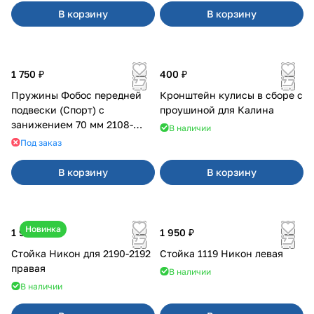
В корзину
В корзину
1 750 ₽
400 ₽
Пружины Фобос передней
Кронштейн кулисы в сборе с
подвески (Спорт) с
проушиной для Калина
занижением 70 мм 2108-
В наличии
21099, 2113-2115
Под заказ
В корзину
В корзину
Новинка
1 900 ₽
1 950 ₽
Стойка Никон для 2190-2192
Стойка 1119 Никон левая
правая
В наличии
В наличии