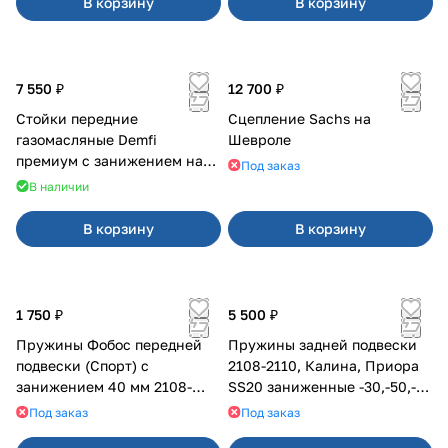
В корзину
В корзину
7 550 ₽
12 700 ₽
Стойки передние
Сцепление Sachs на
газомасляные Demfi
Шевроле
премиум с занижением на
Под заказ
Калина 1119
В наличии
В корзину
В корзину
1 750 ₽
5 500 ₽
Пружины Фобос передней
Пружины задней подвески
подвески (Спорт) с
2108-2110, Калина, Приора
занижением 40 мм 2108-
SS20 заниженные -30,-50,-70
21099, 2113-2115
мм, с переменным шагом
Под заказ
Под заказ
(2шт)