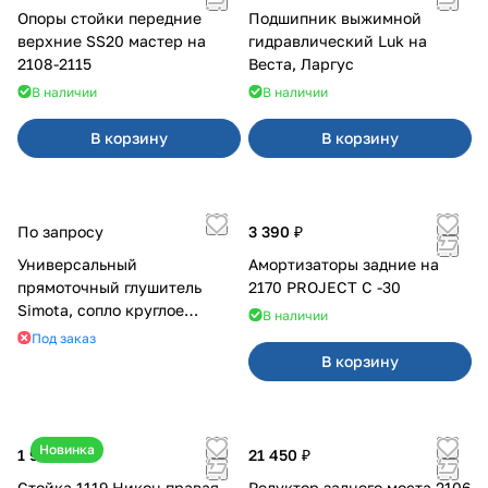
Опоры стойки передние
Подшипник выжимной
верхние SS20 мастер на
гидравлический Luk на
2108-2115
Веста, Ларгус
В наличии
В наличии
В корзину
В корзину
По запросу
3 390 ₽
Универсальный
Амортизаторы задние на
прямоточный глушитель
2170 PROJECT С -30
Simota, сопло круглое
В наличии
широкое
Под заказ
В корзину
Новинка
1 950 ₽
21 450 ₽
Стойка 1119 Никон правая
Редуктор заднего моста 2106