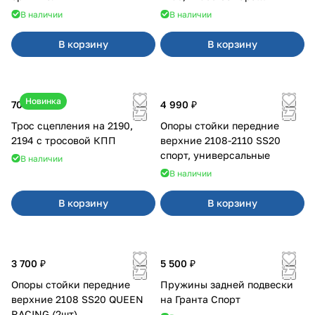
карбюратор
В наличии
В наличии
В корзину
В корзину
Новинка
700 ₽
4 990 ₽
Трос сцепления на 2190,
Опоры стойки передние
2194 с тросовой КПП
верхние 2108-2110 SS20
спорт, универсальные
В наличии
В наличии
В корзину
В корзину
3 700 ₽
5 500 ₽
Опоры стойки передние
Пружины задней подвески
верхние 2108 SS20 QUEEN
на Гранта Спорт
RACING (2шт)