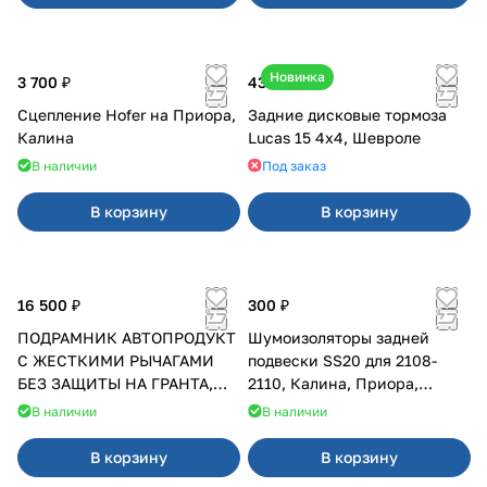
Новинка
3 700 ₽
43 000 ₽
Сцепление Hofer на Приора,
Задние дисковые тормоза
Калина
Lucas 15 4х4, Шевроле
В наличии
Под заказ
В корзину
В корзину
16 500 ₽
300 ₽
ПОДРАМНИК АВТОПРОДУКТ
Шумоизоляторы задней
С ЖЕСТКИМИ РЫЧАГАМИ
подвески SS20 для 2108-
БЕЗ ЗАЩИТЫ НА ГРАНТА,
2110, Калина, Приора,
КАЛИНА, КАЛИНА 2 ПОСЛЕ
Гранта
В наличии
В наличии
2013 Г.В.
В корзину
В корзину