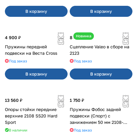
В корзину
В корзину
Новинка
4 900 ₽
8 400 ₽
Пружины передней
Сцепление Valeo в сборе на
подвески на Веста Cross
2123
Под заказ
Под заказ
В корзину
В корзину
13 560 ₽
1 750 ₽
Опоры стойки передние
Пружины Фобос задней
верхние 2108 SS20 Hard
подвески (Спорт) с
Sport
занижением 50 мм 2108-
21099, 2113-2115
В наличии
Под заказ