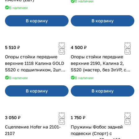
В наличии
В наличии
В корзину
В корзину
5 510 ₽
4 500 ₽
Опоры стойки передние
Опоры стойки передние
верхние 1118 Калина GOLD
верхние 2190, Калина 2,
SS20 с подшипником, 2шт
SS20 (мастер, без ЭлУР, с
10115
подшипником) 2шт 10122
В наличии
В наличии
В корзину
В корзину
3 050 ₽
1 750 ₽
Сцепление Hofer на 2101-
Пружины Фобос задней
2107
подвески (Спорт) с