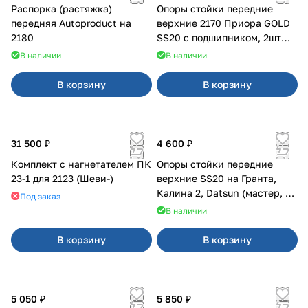
Распорка (растяжка)
Опоры стойки передние
передняя Autoproduct на
верхние 2170 Приора GOLD
2180
SS20 с подшипником, 2шт
10116
В наличии
В наличии
В корзину
В корзину
31 500 ₽
4 600 ₽
Комплект с нагнетателем ПК
Опоры стойки передние
23-1 для 2123 (Шеви-)
верхние SS20 на Гранта,
Калина 2, Datsun (мастер, с
Под заказ
ЭлУР, с подшипником) 2шт
В наличии
10123
В корзину
В корзину
5 050 ₽
5 850 ₽