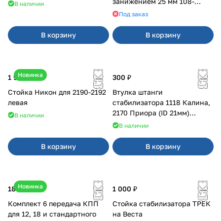
занижением 25 мм 108-
В наличии
21099, 2113-2115
Под заказ
В корзину
В корзину
Новинка
1 900 ₽
300 ₽
Стойка Никон для 2190-2192
Втулка штанги
левая
стабилизатора 1118 Калина,
2170 Приора (ID 21мм)
В наличии
VTULKA (желтая) 17-01-110
В наличии
В корзину
В корзину
Новинка
18 000 ₽
1 000 ₽
Комплект 6 передача КПП
Стойка стабилизатора ТРЕК
для 12, 18 и стандартного
на Веста