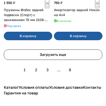
1 550 ₽
750 ₽
Пружины Фобос задней
Амортизатор задний Никон
подвески (Спорт) с
на 4х4
занижением 70 мм 2108-
В наличии
21099, 2113-2115
Под заказ
В корзину
В корзину
Загрузить еще
1
2
3
...
8
Каталог
Условия оплаты
Условия доставки
Контакты
Гарантия на товар