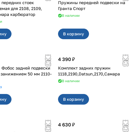
 передних стоек
Пружины передней подвески на
ля 2108, 2109,
Гранта Спорт
99 Самара карбюратор
В наличии
ии
ину
В корзину
4 390 ₽
Фобос задней подвески
Комплект задних пружин
занижением 50 мм 2110-
1118,2190,Datsun,2170,Самара
В наличии
з
ину
В корзину
4 630 ₽