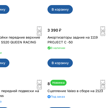
ину
В корзину
3 390 ₽
ойки передние верхние
Амортизаторы задние на 1119
2 SS20 QUEEN RACING
PROJECT С -50
В наличии
ии
ину
В корзину
Новинка
8 400 ₽
передней подвески на
Сцепление Valeo в сборе на 2123
oss
Под заказ
з