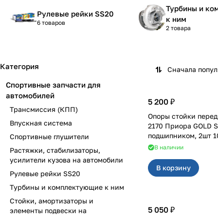
Турбины и к
Рулевые рейки SS20
к ним
6 товаров
2 товара
Категория
Сначала попу
Спортивные запчасти для
автомобилей
5 200 ₽
Трансмиссия (КПП)
Опоры стойки перед
Впускная система
2170 Приора GOLD S
подшипником, 2шт 1
Спортивные глушители
В наличии
Растяжки, стабилизаторы,
усилители кузова на автомобили
В корзину
Рулевые рейки SS20
Турбины и комплектующие к ним
Стойки, амортизаторы и
5 050 ₽
элементы подвески на