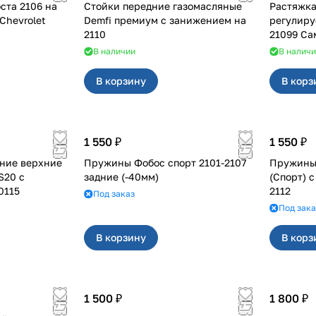
ста 2106 на
Стойки передние газомасляные
Растяжка
 2121 4x4, Chevrolet
Demfi премиум с занижением на
регулируемая д
2110
210
В наличии
В налич
В корзину
В корз
1 550 ₽
1 550 ₽
ние верхние
Пружины Фобос спорт 2101-2107
Пружины 
S20 с
задние (-40мм)
(Спорт) с 
0115
2112
Под заказ
Под зака
В корзину
В корз
1 500 ₽
1 800 ₽