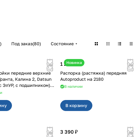
)
Под заказ
(
80
)
Состояние
Новинка
1 250 ₽
ойки передние верхние
Распорка (растяжка) передняя
Autoproduct на 2180
 с ЭлУР, с подшипником)
В наличии
3
ии
ину
В корзину
3 390 ₽