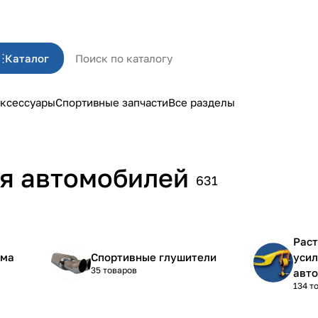
Каталог
ксессуары
Спортивные запчасти
Все разделы
ля автомобилей
631
Раст
ема
Спортивные глушители
усил
35 товаров
авт
134 т