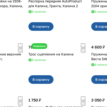
 на 2108-
Распорка передняя AutoProduct
Пружины з
риора, Калина,
для Калина, Гранта, Калина 2
2104 ори
В наличии
В налич
В корзину
В корз
Новинка
700 ₽
4 600 ₽
ние верхние
Трос сцепления на Калина
Пружины 
т,
Веста SW
В наличии
В налич
В корзину
В корз
1 750 ₽
3 050 ₽