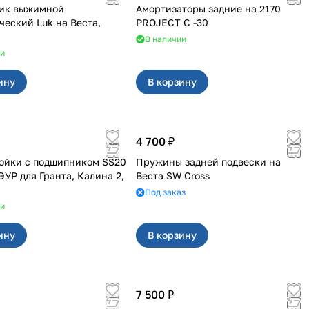
ик выжимной
Амортизаторы задние на 2170
кий Luk на Веста,
PROJECT С -30
В наличии
ии
ину
В корзину
4 700 ₽
ойки с подшипником SS20
Пружины задней подвески на
ранта, Калина 2,
Веста SW Cross
Под заказ
ии
ину
В корзину
7 500 ₽