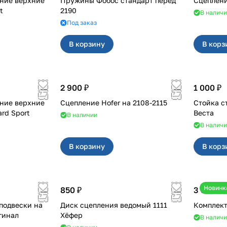
ние верхние
Пружины Фобос стандарт перед
t
2190
В налич
Под заказ
В корзину
В корз
2 900 ₽
1 000 ₽
ние верхние
Сцепление Hofer на 2108-2115
Стойка с
rd Sport
Веста
В наличии
В налич
В корзину
В корз
Новинк
850 ₽
3 900 ₽
подвески на
Диск сцепления ведомый 1111
Комплект
игинал
Хёфер
В налич