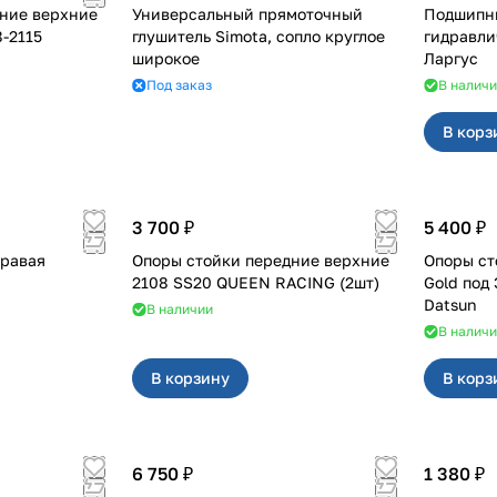
ние верхние
Универсальный прямоточный
Подшипн
р на 2108-2115
глушитель Simota, сопло круглое
гидравличес
широкое
Ларгус
Под заказ
В налич
В корз
3 700 ₽
5 400 ₽
н правая
Опоры стойки передние верхние
Опоры ст
2108 SS20 QUEEN RACING (2шт)
Gold под ЭУР для Г
Datsun
В наличии
В налич
В корзину
В корз
6 750 ₽
1 380 ₽