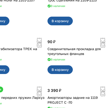
Сцепление Hofer на 2101-2107
Трос сцепления на 2109-2115
ии
В наличии
ину
В корзину
90 ₽
табилизатора ТРЕК на
Соединительная прокладка для
треугольных фланцев
ии
В наличии
ину
В корзину
а
3 390 ₽
 передних пружин Ларкуз
Амортизаторы задние на 1119
PROJECT С -70
ии