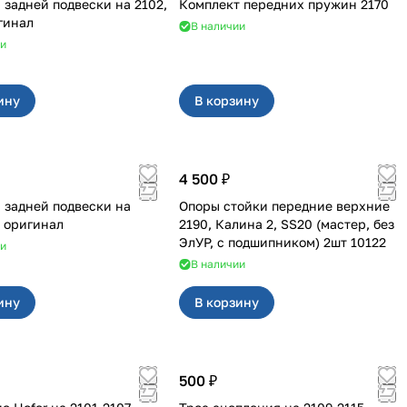
адней подвески на 2102,
Комплект передних пружин 2170
гинал
В наличии
ии
ину
В корзину
4 500 ₽
задней подвески на
Опоры стойки передние верхние
 оригинал
2190, Калина 2, SS20 (мастер, без
ЭлУР, с подшипником) 2шт 10122
ии
В наличии
ину
В корзину
500 ₽