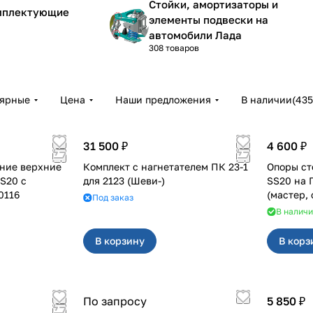
Стойки, амортизаторы и
омплектующие
элементы подвески на
автомобили Лада
308 товаров
лярные
Цена
Наши предложения
В наличии
(
435
31 500 ₽
4 600 ₽
ние верхние
Комплект с нагнетателем ПК 23-1
Опоры ст
S20 с
для 2123 (Шеви-)
SS20 на Гранта, Калина 2, Datsun
0116
(мастер,
Под заказ
2шт 1012
В налич
В корзину
В корз
По запросу
5 850 ₽