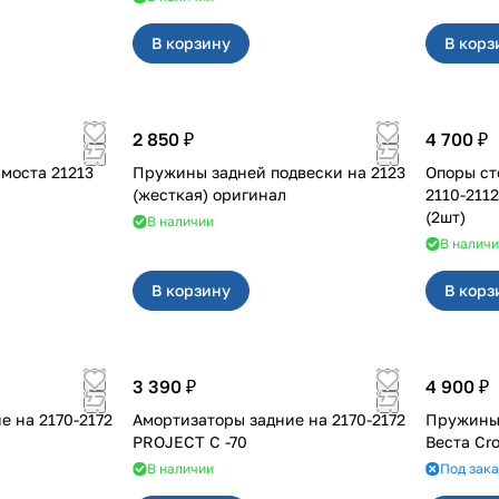
В корзину
В корз
2 850 ₽
4 700 ₽
Редуктор переднего моста 21213
Пружины задней подвески на 2123
Опоры ст
(жесткая) оригинал
2110-211
(2шт)
В наличии
В налич
В корзину
В корз
3 390 ₽
4 900 ₽
70-2172
Амортизаторы задние на 2170-2172
Пружины 
PROJECT С -70
Веста Cr
В наличии
Под зака