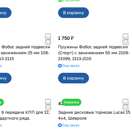
В наличии
ину
В корзину
1 750 ₽
Фобос задней подвески
Пружины Фобос задней подвески
с занижением 25 мм 108-
(Спорт) с занижением 50 мм 2108-
13-2115
21099, 2113-2115
з
Под заказ
ину
В корзину
а
Новинка
43 000 ₽
 6 передача КПП для 12,
Задние дисковые тормоза Lucas 15
ндартного ряда.
4х4, Шевроле
з
Под заказ