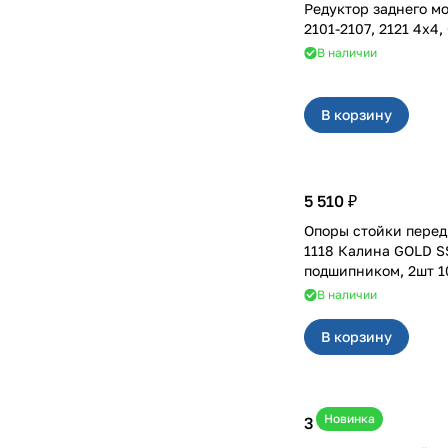
Редуктор заднего мо
2101-2107,
В наличии
В корзину
5 510 ₽
Опоры стойки перед
1118 Калина GOLD S
подшипником, 2шт 1
В наличии
В корзину
Новинка
3 600 ₽