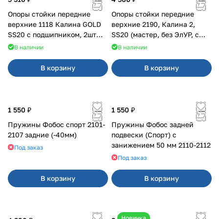
Опоры стойки передние
Опоры стойки передние
верхние 1118 Калина GOLD
верхние 2190, Калина 2,
SS20 с подшипником, 2шт
SS20 (мастер, без ЭлУР, с
10115
подшипником) 2шт 10122
В наличии
В наличии
В корзину
В корзину
1 550 ₽
1 550 ₽
Пружины Фобос спорт 2101-
Пружины Фобос задней
2107 задние (-40мм)
подвески (Спорт) с
занижением 50 мм 2110-2112
Под заказ
Под заказ
В корзину
В корзину
Новинка