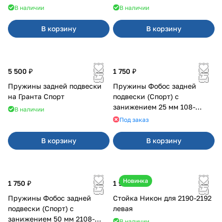
В наличии
В наличии
В корзину
В корзину
5 500 ₽
1 750 ₽
Пружины задней подвески
Пружины Фобос задней
на Гранта Спорт
подвески (Спорт) с
занижением 25 мм 108-
В наличии
21099, 2113-2115
Под заказ
В корзину
В корзину
Новинка
1 750 ₽
1 900 ₽
Пружины Фобос задней
Стойка Никон для 2190-2192
подвески (Спорт) с
левая
занижением 50 мм 2108-
В наличии