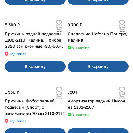
5 500 ₽
3 700 ₽
Пружины задней подвески
Сцепление Hofer на Приора,
2108-2110, Калина, Приора
Калина
SS20 заниженные -30,-50,-70
В наличии
мм, с переменным шагом
Под заказ
(2шт)
В корзину
В корзину
1 550 ₽
750 ₽
Пружины Фобос задней
Амортизатор задний Никон
подвески (Спорт) с
на 2101-2107
занижением 70 мм 2110-2112
В наличии
Под заказ