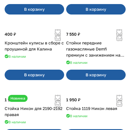
В корзину
В корзину
400 ₽
7 550 ₽
Кронштейн кулисы в сборе с
Стойки передние
проушиной для Калина
газомасляные Demfi
премиум с занижением на
В наличии
Калина 1119
В наличии
В корзину
В корзину
Новинка
1 900 ₽
1 950 ₽
Стойка Никон для 2190-2192
Стойка 1119 Никон левая
правая
В наличии
В наличии