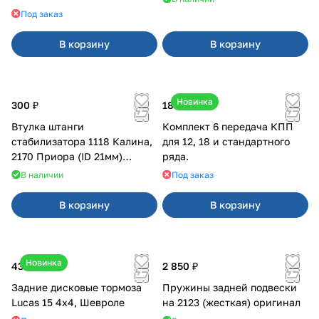
21099, 2113-2115
Под заказ
В корзину
В корзину
Новинка
300 ₽
18 000 ₽
Втулка штанги
Комплект 6 передача КПП
стабилизатора 1118 Калина,
для 12, 18 и стандартного
2170 Приора (ID 21мм)
ряда.
VTULKA (желтая) 17-01-110
В наличии
Под заказ
В корзину
В корзину
Новинка
43 000 ₽
2 850 ₽
Задние дисковые тормоза
Пружины задней подвески
Lucas 15 4х4, Шевроле
на 2123 (жесткая) оригинал