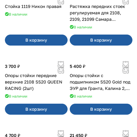
Стойка 1119 Никон правая
Растяжка передних стоек
регулируемая для 2108,
В наличии
2109, 21099 Самара
карбюратор
В наличии
В корзину
В корзину
3 700 ₽
5 400 ₽
Опоры стойки передние
Опоры стойки с
верхние 2108 SS20 QUEEN
подшипником SS20 Gold под
RACING (2шт)
ЭУР для Гранта, Калина 2,
Datsun
В наличии
В наличии
В корзину
В корзину
4 700 ₽
21 450 ₽