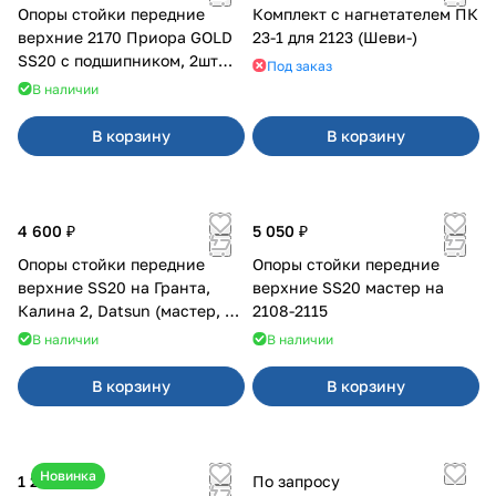
Опоры стойки передние
Комплект с нагнетателем ПК
верхние 2170 Приора GOLD
23-1 для 2123 (Шеви-)
SS20 с подшипником, 2шт
Под заказ
10116
В наличии
В корзину
В корзину
4 600 ₽
5 050 ₽
Опоры стойки передние
Опоры стойки передние
верхние SS20 на Гранта,
верхние SS20 мастер на
Калина 2, Datsun (мастер, с
2108-2115
ЭлУР, с подшипником) 2шт
В наличии
В наличии
10123
В корзину
В корзину
Новинка
1 250 ₽
По запросу