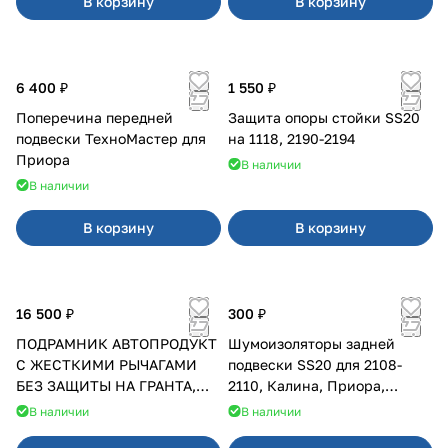
В корзину
В корзину
6 400 ₽
1 550 ₽
Поперечина передней
Защита опоры стойки SS20
подвески ТехноМастер для
на 1118, 2190-2194
Приора
В наличии
В наличии
В корзину
В корзину
16 500 ₽
300 ₽
ПОДРАМНИК АВТОПРОДУКТ
Шумоизоляторы задней
С ЖЕСТКИМИ РЫЧАГАМИ
подвески SS20 для 2108-
БЕЗ ЗАЩИТЫ НА ГРАНТА,
2110, Калина, Приора,
КАЛИНА, КАЛИНА 2 ПОСЛЕ
Гранта
В наличии
В наличии
2013 Г.В.