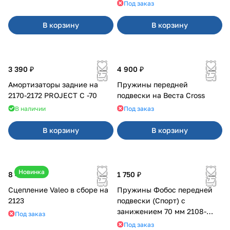
Под заказ
В корзину
В корзину
3 390 ₽
4 900 ₽
Амортизаторы задние на
Пружины передней
2170-2172 PROJECT С -70
подвески на Веста Cross
В наличии
Под заказ
В корзину
В корзину
Новинка
8 400 ₽
1 750 ₽
Сцепление Valeo в сборе на
Пружины Фобос передней
2123
подвески (Спорт) с
занижением 70 мм 2108-
Под заказ
21099, 2113-2115
Под заказ