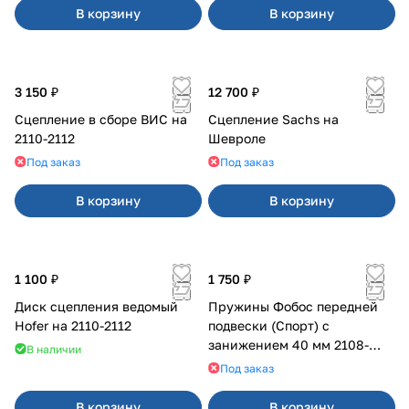
В корзину
В корзину
3 150 ₽
12 700 ₽
Сцепление в сборе ВИС на
Сцепление Sachs на
2110-2112
Шевроле
Под заказ
Под заказ
В корзину
В корзину
1 100 ₽
1 750 ₽
Диск сцепления ведомый
Пружины Фобос передней
Hofer на 2110-2112
подвески (Спорт) с
занижением 40 мм 2108-
В наличии
21099, 2113-2115
Под заказ
В корзину
В корзину