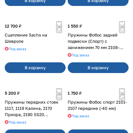
В корзину
В корзину
12 700 ₽
1 550 ₽
Сцепление Sachs на
Пружины Фобос задней
Шевроле
подвески (Спорт) с
занижением 70 мм 2108-
Под заказ
21099, 2113-2115
Под заказ
В корзину
В корзину
5 200 ₽
1 750 ₽
Пружины передних стоек
Пружины Фобос спорт 2101-
1117, 1119 Калина, 2170
2107 передние (-40 мм)
Приора, 2190 SS20
Под заказ
заниженные -30,-50мм (2шт)
Под заказ