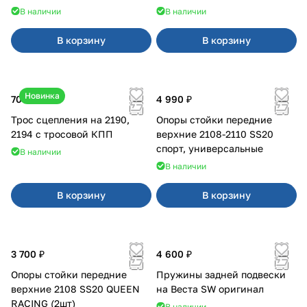
2110
карбюратор
В наличии
В наличии
В корзину
В корзину
Новинка
700 ₽
4 990 ₽
Трос сцепления на 2190,
Опоры стойки передние
2194 с тросовой КПП
верхние 2108-2110 SS20
спорт, универсальные
В наличии
В наличии
В корзину
В корзину
3 700 ₽
4 600 ₽
Опоры стойки передние
Пружины задней подвески
верхние 2108 SS20 QUEEN
на Веста SW оригинал
RACING (2шт)
В наличии