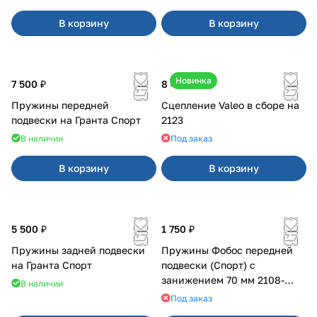
В корзину
В корзину
Новинка
7 500 ₽
8 400 ₽
Пружины передней
Сцепление Valeo в сборе на
подвески на Гранта Спорт
2123
В наличии
Под заказ
В корзину
В корзину
5 500 ₽
1 750 ₽
Пружины задней подвески
Пружины Фобос передней
на Гранта Спорт
подвески (Спорт) с
занижением 70 мм 2108-
В наличии
21099, 2113-2115
Под заказ