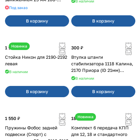
В наличии
21099, 2113-2115
Под заказ
В корзину
В корзину
Новинка
1 900 ₽
300 ₽
Стойка Никон для 2190-2192
Втулка штанги
левая
стабилизатора 1118 Калина,
2170 Приора (ID 21мм)
В наличии
VTULKA (желтая) 17-01-110
В наличии
В корзину
В корзину
Новинка
1 550 ₽
18 000 ₽
Пружины Фобос задней
Комплект 6 передача КПП
подвески (Спорт) с
для 12, 18 и стандартного