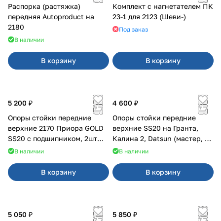
Распорка (растяжка)
Комплект с нагнетателем ПК
передняя Autoproduct на
23-1 для 2123 (Шеви-)
2180
Под заказ
В наличии
В корзину
В корзину
5 200 ₽
4 600 ₽
Опоры стойки передние
Опоры стойки передние
верхние 2170 Приора GOLD
верхние SS20 на Гранта,
SS20 с подшипником, 2шт
Калина 2, Datsun (мастер, с
10116
ЭлУР, с подшипником) 2шт
В наличии
В наличии
10123
В корзину
В корзину
5 050 ₽
5 850 ₽