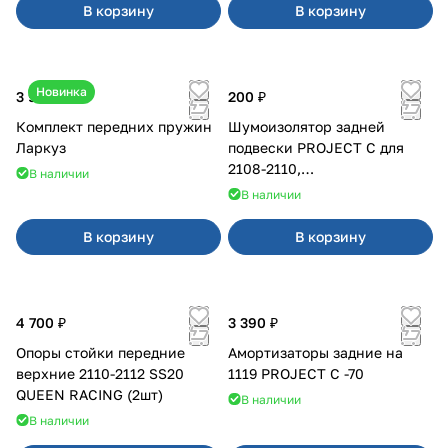
В корзину
В корзину
Новинка
3 900 ₽
200 ₽
Комплект передних пружин
Шумоизолятор задней
Ларкуз
подвески PROJECT C для
2108-2110,
В наличии
Приора,Калина,Гранта
В наличии
В корзину
В корзину
4 700 ₽
3 390 ₽
Опоры стойки передние
Амортизаторы задние на
верхние 2110-2112 SS20
1119 PROJECT С -70
QUEEN RACING (2шт)
В наличии
В наличии