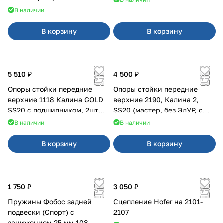
В наличии
В корзину
В корзину
5 510 ₽
4 500 ₽
Опоры стойки передние
Опоры стойки передние
верхние 1118 Калина GOLD
верхние 2190, Калина 2,
SS20 с подшипником, 2шт
SS20 (мастер, без ЭлУР, с
10115
подшипником) 2шт 10122
В наличии
В наличии
В корзину
В корзину
1 750 ₽
3 050 ₽
Пружины Фобос задней
Сцепление Hofer на 2101-
подвески (Спорт) с
2107
занижением 25 мм 108-