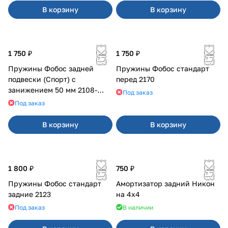
В корзину
В корзину
1 750 ₽
1 750 ₽
Пружины Фобос задней
Пружины Фобос стандарт
подвески (Спорт) с
перед 2170
занижением 50 мм 2108-
Под заказ
21099, 2113-2115
Под заказ
В корзину
В корзину
1 800 ₽
750 ₽
Пружины Фобос стандарт
Амортизатор задний Никон
задние 2123
на 4х4
Под заказ
В наличии