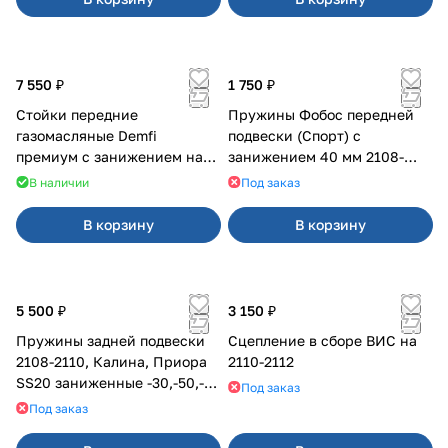
7 550 ₽
1 750 ₽
Стойки передние
Пружины Фобос передней
газомасляные Demfi
подвески (Спорт) с
премиум с занижением на
занижением 40 мм 2108-
Калина 1119
21099, 2113-2115
В наличии
Под заказ
В корзину
В корзину
5 500 ₽
3 150 ₽
Пружины задней подвески
Сцепление в сборе ВИС на
2108-2110, Калина, Приора
2110-2112
SS20 заниженные -30,-50,-70
Под заказ
мм, с переменным шагом
Под заказ
(2шт)