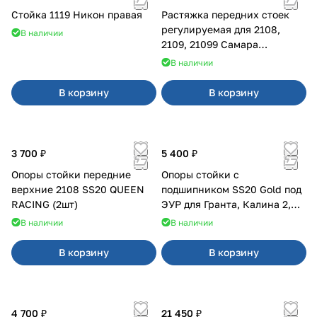
Стойка 1119 Никон правая
Растяжка передних стоек
регулируемая для 2108,
В наличии
2109, 21099 Самара
карбюратор
В наличии
В корзину
В корзину
3 700 ₽
5 400 ₽
Опоры стойки передние
Опоры стойки с
верхние 2108 SS20 QUEEN
подшипником SS20 Gold под
RACING (2шт)
ЭУР для Гранта, Калина 2,
Datsun
В наличии
В наличии
В корзину
В корзину
4 700 ₽
21 450 ₽