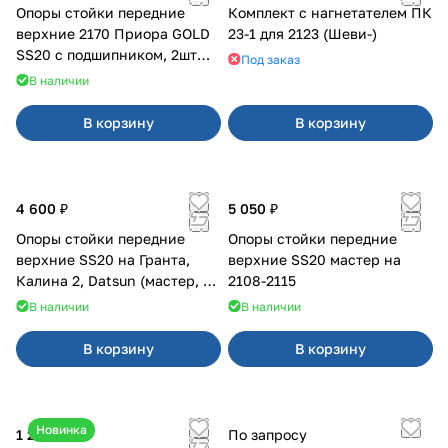
Опоры стойки передние
Комплект с нагнетателем ПК
верхние 2170 Приора GOLD
23-1 для 2123 (Шеви-)
SS20 с подшипником, 2шт
Под заказ
10116
В наличии
В корзину
В корзину
4 600 ₽
5 050 ₽
Опоры стойки передние
Опоры стойки передние
верхние SS20 на Гранта,
верхние SS20 мастер на
Калина 2, Datsun (мастер, с
2108-2115
ЭлУР, с подшипником) 2шт
В наличии
В наличии
10123
В корзину
В корзину
Новинка
1 250 ₽
По запросу