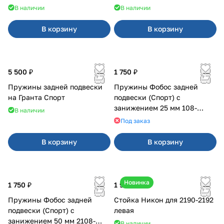
В наличии
В наличии
В корзину
В корзину
5 500 ₽
1 750 ₽
Пружины задней подвески
Пружины Фобос задней
на Гранта Спорт
подвески (Спорт) с
занижением 25 мм 108-
В наличии
21099, 2113-2115
Под заказ
В корзину
В корзину
Новинка
1 750 ₽
1 900 ₽
Пружины Фобос задней
Стойка Никон для 2190-2192
подвески (Спорт) с
левая
занижением 50 мм 2108-
В наличии