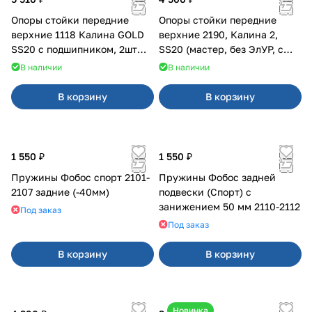
Опоры стойки передние
Опоры стойки передние
верхние 1118 Калина GOLD
верхние 2190, Калина 2,
SS20 с подшипником, 2шт
SS20 (мастер, без ЭлУР, с
10115
подшипником) 2шт 10122
В наличии
В наличии
В корзину
В корзину
1 550 ₽
1 550 ₽
Пружины Фобос спорт 2101-
Пружины Фобос задней
2107 задние (-40мм)
подвески (Спорт) с
занижением 50 мм 2110-2112
Под заказ
Под заказ
В корзину
В корзину
Новинка