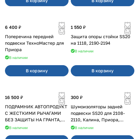
В корзину
В корзину
6 400 ₽
1 550 ₽
Поперечина передней
Защита опоры стойки SS20
подвески ТехноМастер для
на 1118, 2190-2194
Приора
В наличии
В наличии
В корзину
В корзину
16 500 ₽
300 ₽
ПОДРАМНИК АВТОПРОДУКТ
Шумоизоляторы задней
С ЖЕСТКИМИ РЫЧАГАМИ
подвески SS20 для 2108-
БЕЗ ЗАЩИТЫ НА ГРАНТА,
2110, Калина, Приора,
КАЛИНА, КАЛИНА 2 ПОСЛЕ
Гранта
В наличии
В наличии
2013 Г.В.