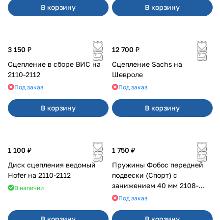
В корзину
В корзину
3 150 ₽
12 700 ₽
Сцепление в сборе ВИС на
Сцепление Sachs на
2110-2112
Шевроле
Под заказ
Под заказ
В корзину
В корзину
1 100 ₽
1 750 ₽
Диск сцепления ведомый
Пружины Фобос передней
Hofer на 2110-2112
подвески (Спорт) с
занижением 40 мм 2108-
В наличии
21099, 2113-2115
Под заказ
В корзину
В корзину