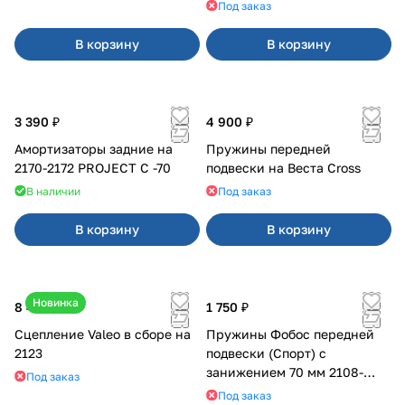
Под заказ
В корзину
В корзину
3 390 ₽
4 900 ₽
Амортизаторы задние на
Пружины передней
2170-2172 PROJECT С -70
подвески на Веста Cross
В наличии
Под заказ
В корзину
В корзину
Новинка
8 400 ₽
1 750 ₽
Сцепление Valeo в сборе на
Пружины Фобос передней
2123
подвески (Спорт) с
занижением 70 мм 2108-
Под заказ
21099, 2113-2115
Под заказ