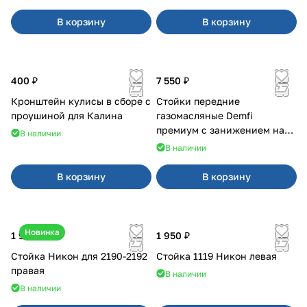
В корзину
В корзину
400 ₽
7 550 ₽
Кронштейн кулисы в сборе с
Стойки передние
проушиной для Калина
газомасляные Demfi
премиум с занижением на
В наличии
Калина 1119
В наличии
В корзину
В корзину
Новинка
1 900 ₽
1 950 ₽
Стойка Никон для 2190-2192
Стойка 1119 Никон левая
правая
В наличии
В наличии