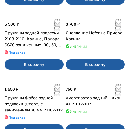
5 500 ₽
3 700 ₽
Пружины задней подвески
Сцепление Hofer на Приора,
2108-2110, Калина, Приора
Калина
SS20 заниженные -30,-50,-70
В наличии
мм, с переменным шагом
Под заказ
(2шт)
В корзину
В корзину
1 550 ₽
750 ₽
Пружины Фобос задней
Амортизатор задний Никон
подвески (Спорт) с
на 2101-2107
занижением 70 мм 2110-2112
В наличии
Под заказ