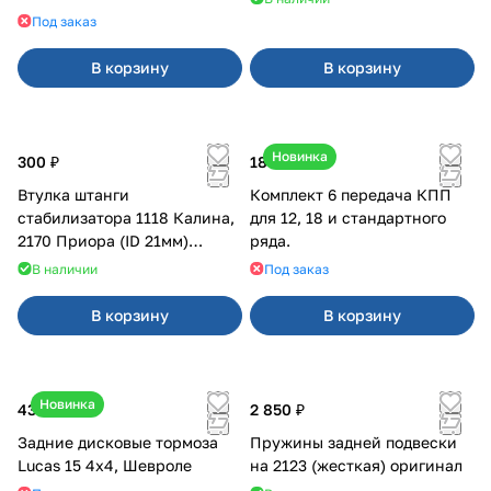
21099, 2113-2115
Под заказ
В корзину
В корзину
Новинка
300 ₽
18 000 ₽
Втулка штанги
Комплект 6 передача КПП
стабилизатора 1118 Калина,
для 12, 18 и стандартного
2170 Приора (ID 21мм)
ряда.
VTULKA (желтая) 17-01-110
В наличии
Под заказ
В корзину
В корзину
Новинка
43 000 ₽
2 850 ₽
Задние дисковые тормоза
Пружины задней подвески
Lucas 15 4х4, Шевроле
на 2123 (жесткая) оригинал