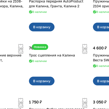
 на 2108-
Распорка передняя AutoProduct
Пружины з
риора, Калина,
для Калина, Гранта, Калина 2
2104 ори
В наличии
В налич
В корзину
В корз
Новинка
700 ₽
4 600 ₽
ние верхние
Трос сцепления на Калина
Пружины 
т,
Веста SW
В наличии
В налич
В корзину
В корз
1 750 ₽
3 050 ₽