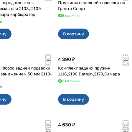
 передних стоек
Пружины передней подвески на
ля 2108, 2109,
Гранта Спорт
99 Самара карбюратор
В наличии
ии
ину
В корзину
4 390 ₽
Фобос задней подвески
Комплект задних пружин
занижением 50 мм 2110-
1118,2190,Datsun,2170,Самара
В наличии
з
ину
В корзину
4 630 ₽