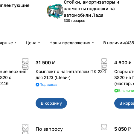
Стойки, амортизаторы и
омплектующие
элементы подвески на
автомобили Лада
308 товаров
лярные
Цена
Наши предложения
В наличии
(
435
31 500 ₽
4 600 ₽
ние верхние
Комплект с нагнетателем ПК 23-1
Опоры ст
S20 с
для 2123 (Шеви-)
SS20 на Гранта, Калина 2, Datsun
0116
(мастер,
Под заказ
2шт 1012
В налич
В корзину
В корз
По запросу
5 850 ₽