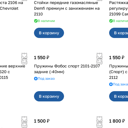
ста 2106 на
Стойки передние газомасляные
Растяжка
 2121 4x4, Chevrolet
Demfi премиум с занижением на
регулируемая д
2110
210
В наличии
В налич
В корзину
В корз
1 550 ₽
1 550 ₽
ние верхние
Пружины Фобос спорт 2101-2107
Пружины 
S20 с
задние (-40мм)
(Спорт) с 
0115
2112
Под заказ
Под зака
В корзину
В корз
1 500 ₽
1 800 ₽