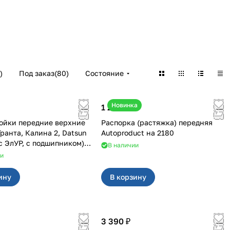
)
Под заказ
(
80
)
Состояние
Новинка
1 250 ₽
ойки передние верхние
Распорка (растяжка) передняя
Autoproduct на 2180
 с ЭлУР, с подшипником)
В наличии
3
ии
ину
В корзину
3 390 ₽