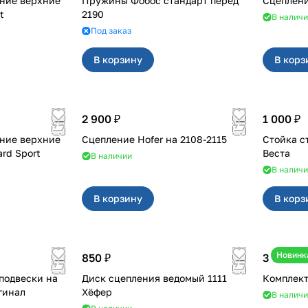
ние верхние
Пружины Фобос стандарт перед
t
2190
В налич
Под заказ
В корзину
В корз
2 900 ₽
1 000 ₽
ние верхние
Сцепление Hofer на 2108-2115
Стойка с
rd Sport
Веста
В наличии
В налич
В корзину
В корз
Новинк
850 ₽
3 900 ₽
подвески на
Диск сцепления ведомый 1111
Комплект
игинал
Хёфер
В налич