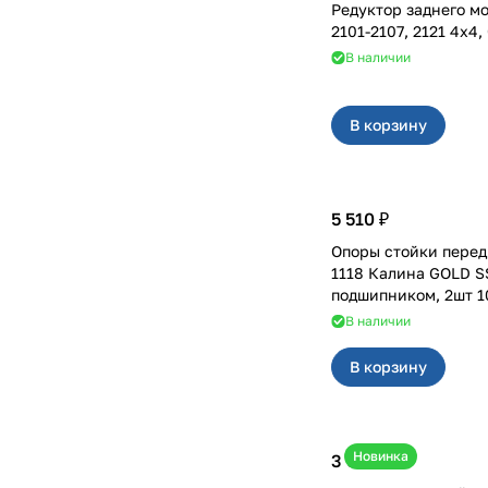
Редуктор заднего мо
2101-2107,
В наличии
В корзину
5 510 ₽
Опоры стойки перед
1118 Калина GOLD S
подшипником, 2шт 1
В наличии
В корзину
Новинка
3 600 ₽