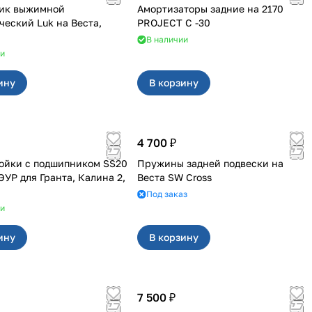
ик выжимной
Амортизаторы задние на 2170
кий Luk на Веста,
PROJECT С -30
В наличии
ии
ину
В корзину
4 700 ₽
ойки с подшипником SS20
Пружины задней подвески на
ранта, Калина 2,
Веста SW Cross
Под заказ
ии
ину
В корзину
7 500 ₽