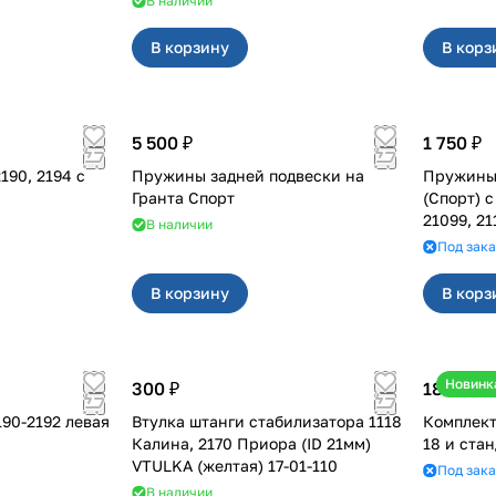
В наличии
В корзину
В корз
5 500 ₽
1 750 ₽
Пружины задней подвески на
Пружины 
Гранта Спорт
(Спорт) 
21099, 21
В наличии
Под зака
В корзину
В корз
Новинк
300 ₽
18 000 ₽
йка Никон для 2190-2192 левая
Втулка штанги стабилизатора 1118
Комплект
Калина, 2170 Приора (ID 21мм)
18 и ста
VTULKA (желтая) 17-01-110
Под зака
В наличии