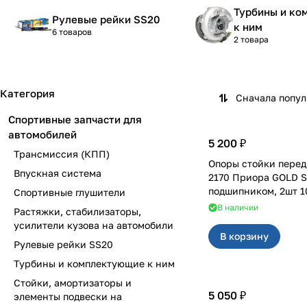
Турбины и к
Рулевые рейки SS20
к ним
6 товаров
2 товара
Категория
Сначала попу
Спортивные запчасти для
автомобилей
5 200 ₽
Трансмиссия (КПП)
Опоры стойки перед
Впускная система
2170 Приора GOLD S
подшипником, 2шт 1
Спортивные глушители
В наличии
Растяжки, стабилизаторы,
усилители кузова на автомобили
В корзину
Рулевые рейки SS20
Турбины и комплектующие к ним
Стойки, амортизаторы и
5 050 ₽
элементы подвески на