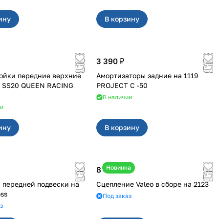
ину
В корзину
3 390 ₽
ойки передние верхние
Амортизаторы задние на 1119
2 SS20 QUEEN RACING
PROJECT С -50
В наличии
ии
ину
В корзину
Новинка
8 400 ₽
передней подвески на
Сцепление Valeo в сборе на 2123
oss
Под заказ
з