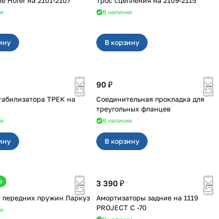
Сцепление Hofer на 2101-2107
Трос сцепления на 2109-2115
ии
В наличии
ину
В корзину
90 ₽
табилизатора ТРЕК на
Соединительная прокладка для
треугольных фланцев
ии
В наличии
ину
В корзину
а
3 390 ₽
 передних пружин Ларкуз
Амортизаторы задние на 1119
PROJECT С -70
ии