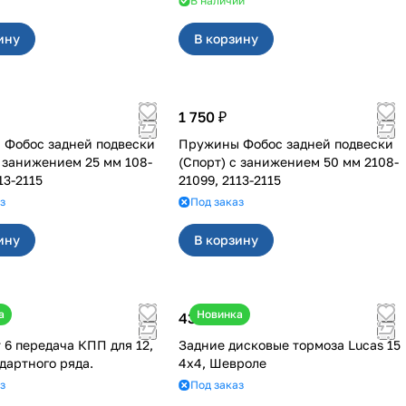
В наличии
ину
В корзину
1 750 ₽
Фобос задней подвески
Пружины Фобос задней подвески
с занижением 25 мм 108-
(Спорт) с занижением 50 мм 2108-
13-2115
21099, 2113-2115
з
Под заказ
ину
В корзину
а
Новинка
43 000 ₽
 6 передача КПП для 12,
Задние дисковые тормоза Lucas 15
ндартного ряда.
4х4, Шевроле
з
Под заказ