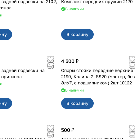
адней подвески на 2102,
Комплект передних пружин 2170
гинал
В наличии
ии
ину
В корзину
4 500 ₽
задней подвески на
Опоры стойки передние верхние
 оригинал
2190, Калина 2, SS20 (мастер, без
ЭлУР, с подшипником) 2шт 10122
ии
В наличии
ину
В корзину
500 ₽