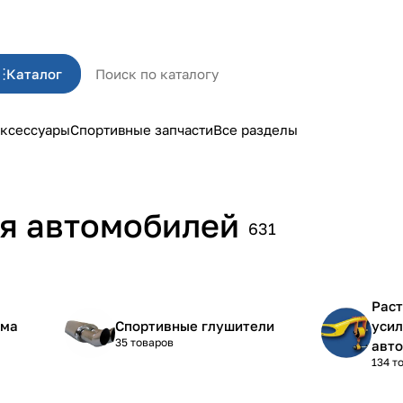
Каталог
ксессуары
Спортивные запчасти
Все разделы
ля автомобилей
631
Раст
ема
Спортивные глушители
усил
35 товаров
авт
134 т