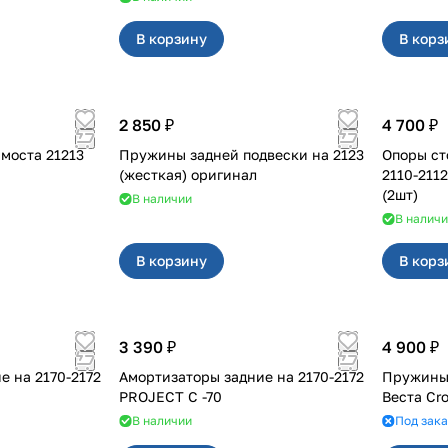
В корзину
В корз
2 850 ₽
4 700 ₽
Редуктор переднего моста 21213
Пружины задней подвески на 2123
Опоры ст
(жесткая) оригинал
2110-211
(2шт)
В наличии
В налич
В корзину
В корз
3 390 ₽
4 900 ₽
70-2172
Амортизаторы задние на 2170-2172
Пружины 
PROJECT С -70
Веста Cr
В наличии
Под зака