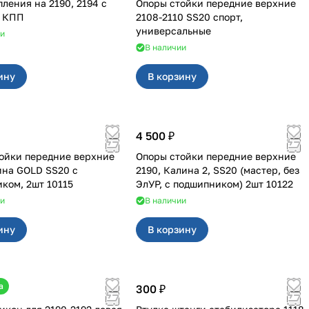
 на 2190, 2194 с
Опоры стойки передние верхние
й КПП
2108-2110 SS20 спорт,
универсальные
ии
В наличии
ину
В корзину
4 500 ₽
ойки передние верхние
Опоры стойки передние верхние
ина GOLD SS20 с
2190, Калина 2, SS20 (мастер, без
ком, 2шт 10115
ЭлУР, с подшипником) 2шт 10122
ии
В наличии
ину
В корзину
а
300 ₽