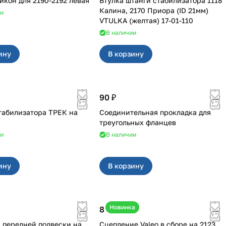
Стойка Никон для 2190-2192 левая
Втулка штанги стабилизатора 1118
Калина, 2170 Приора (ID 21мм)
ии
VTULKA (желтая) 17-01-110
В наличии
ину
В корзину
90 ₽
табилизатора ТРЕК на
Соединительная прокладка для
треугольных фланцев
ии
В наличии
ину
В корзину
Новинка
8 400 ₽
передней подвески на
Сцепление Valeo в сборе на 2123