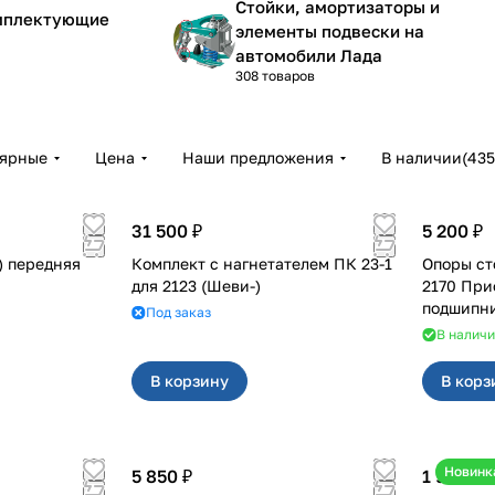
Стойки, амортизаторы и
омплектующие
элементы подвески на
автомобили Лада
308 товаров
лярные
Цена
Наши предложения
В наличии
(
435
31 500 ₽
5 200 ₽
) передняя
Комплект с нагнетателем ПК 23-1
Опоры ст
для 2123 (Шеви-)
2170 При
подшипни
Под заказ
В налич
В корзину
В корз
Новинк
5 850 ₽
1 950 ₽