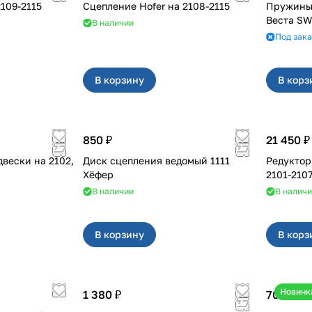
ос сцепления на 2109-2115
Сцепление Hofer на 2108-2115
Пружины 
Веста SW
В наличии
Под зака
В корзину
В корз
850 ₽
21 450 ₽
ки на 2102,
Диск сцепления ведомый 1111
Редуктор
Хёфер
В наличии
В налич
В корзину
В корз
Новинк
1 380 ₽
700 ₽