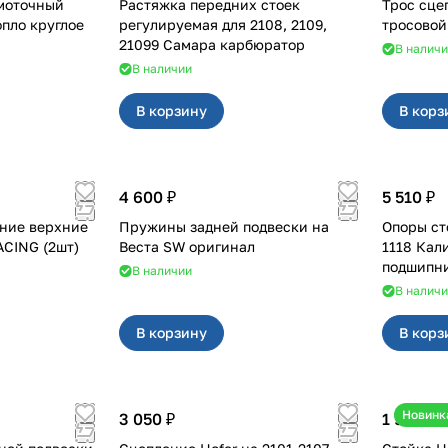
моточный
Растяжка передних стоек
Трос сцепления
опло круглое
регулируемая для 2108, 2109,
тросово
21099 Самара карбюратор
В налич
В наличии
В корзину
В корз
4 600 ₽
5 510 ₽
ние верхние
Пружины задней подвески на
Опоры ст
CING (2шт)
Веста SW оригинал
1118 Кал
подшипни
В наличии
В налич
В корзину
В корз
Новинк
3 050 ₽
1 900 ₽