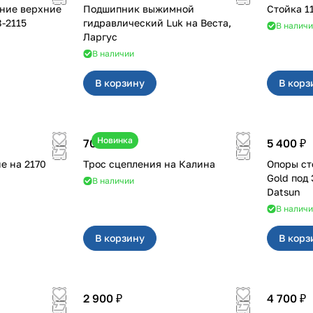
ние верхние
Подшипник выжимной
Ст
р на 2108-2115
гидравлический Luk на Веста,
В налич
Ларгус
В наличии
В корзину
В корз
Новинка
700 ₽
5 400 ₽
а 2170
Трос сцепления на Калина
Опоры ст
Gold под ЭУР для Г
В наличии
Datsun
В налич
В корзину
В корз
2 900 ₽
4 700 ₽