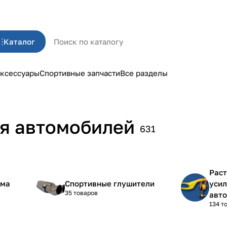
Каталог
ксессуары
Спортивные запчасти
Все разделы
ля автомобилей
631
Раст
ема
Спортивные глушители
усил
35 товаров
авт
134 т