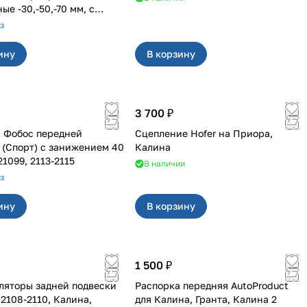
е -30,-50,-70 мм, с
ым шагом (2шт)
з
ину
В корзину
3 700 ₽
 Фобос передней
Сцепление Hofer на Приора,
 (Спорт) с занижением 40
Калина
8-21099, 2113-2115
В наличии
з
ину
В корзину
1 500 ₽
яторы задней подвески
Распорка передняя AutoProduct
,
для Калина, Гранта, Калина 2