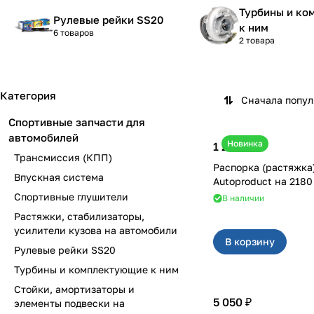
Турбины и к
Рулевые рейки SS20
к ним
6 товаров
2 товара
Категория
Сначала попу
Спортивные запчасти для
автомобилей
Новинка
1 250 ₽
Трансмиссия (КПП)
Распорка (растяжка
Впускная система
Autoproduct на 2180
Спортивные глушители
В наличии
Растяжки, стабилизаторы,
усилители кузова на автомобили
В корзину
Рулевые рейки SS20
Турбины и комплектующие к ним
Стойки, амортизаторы и
5 050 ₽
элементы подвески на