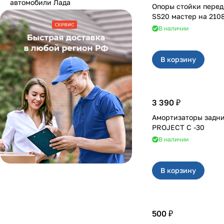
автомобили Лада
Опоры стойки перед
SS20 масте
В наличии
В корзину
3 390 ₽
Амортизаторы задние н
PROJECT С -30
В наличии
В корзину
500 ₽