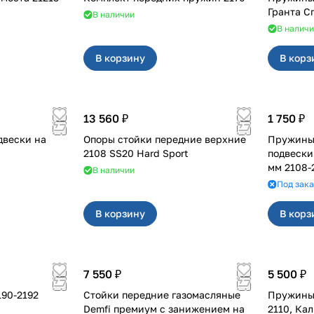
Гранта С
В наличии
В налич
В корзину
В корз
13 560 ₽
1 750 ₽
двески на
Опоры стойки передние верхние
Пружины
2108 SS20 Hard Sport
подвески
мм 2108-2
В наличии
Под зака
В корзину
В корз
7 550 ₽
5 500 ₽
Стойки передние газомасляные
Пружины 
Demfi премиум с занижением на
2110, Ка