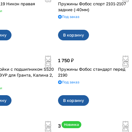
ойка 1119 Никон правая
Пружины Фобос спорт 2101-2107
задние (-40мм)
ии
Под заказ
ину
В корзину
1 750 ₽
ойки с подшипником SS20
Пружины Фобос стандарт перед
ранта, Калина 2,
2190
Под заказ
ии
ину
В корзину
Новинка
3 600 ₽