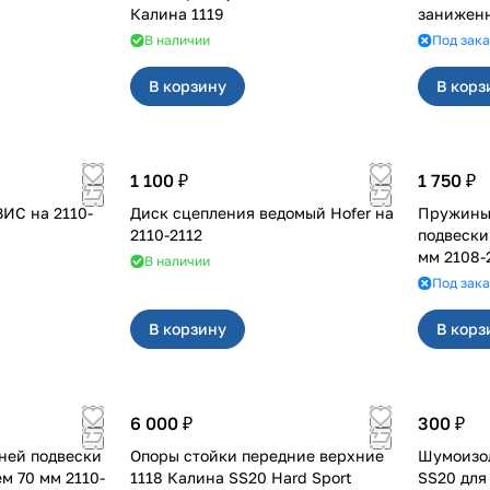
Калина 1119
заниженны
переменн
В наличии
Под зака
В корзину
В корз
1 100 ₽
1 750 ₽
на 2110-
Диск сцепления ведомый Hofer на
Пружины
2110-2112
подвески
мм 210
В наличии
Под зака
В корзину
В корз
6 000 ₽
300 ₽
ней подвески
Опоры стойки передние верхние
Шумоизол
0 мм 2110-
1118 Калина SS20 Hard Sport
SS20 для 2108-2110, Калина