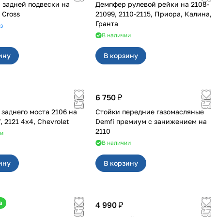
задней подвески на
Демпфер рулевой рейки на 2108-
 Cross
21099, 2110-2115, Приора, Калина,
Гранта
з
В наличии
ину
В корзину
6 750 ₽
 заднего моста 2106 на
Стойки передние газомасляные
2101-2107, 2121 4x4, Chevrolet
Demfi премиум с занижением на
2110
ии
В наличии
ину
В корзину
а
4 990 ₽