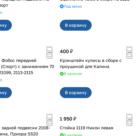
порт
Под заказ
ии
ину
В корзину
400 ₽
 Фобос передней
Кронштейн кулисы в сборе с
 (Спорт) с занижением 70
проушиной для Калина
1099, 2113-2115
В наличии
з
ину
В корзину
1 950 ₽
задней подвески 2108-
Стойка 1119 Никон левая
лина, Приора SS20
В наличии