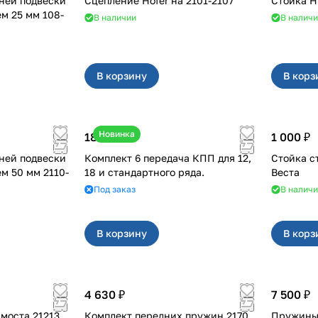
ней подвески
Сцепление Hofer на 2101-2107
м 25 мм 108-
В наличии
В налич
В корзину
В корз
Новинка
18 000 ₽
1 000 ₽
ней подвески
Комплект 6 передача КПП для 12,
Стойка с
0 мм 2110-
18 и стандартного ряда.
Веста
Под заказ
В налич
В корзину
В корз
4 630 ₽
7 500 ₽
Редуктор переднего моста 21213
Комплект передних пружин 2170
Пружины 