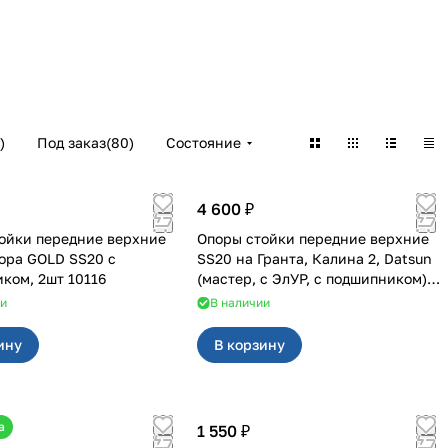
)
Под заказ
(
80
)
Состояние
4 600 ₽
ойки передние верхние
Опоры стойки передние верхние
ора GOLD SS20 с
SS20 на Гранта, Калина 2, Datsun
ком, 2шт 10116
(мастер, с ЭлУР, с подшипником)
2шт 10123
ии
В наличии
ину
В корзину
а
1 550 ₽