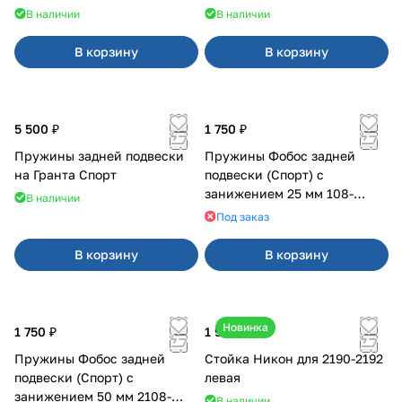
В наличии
В наличии
В корзину
В корзину
5 500 ₽
1 750 ₽
Пружины задней подвески
Пружины Фобос задней
на Гранта Спорт
подвески (Спорт) с
занижением 25 мм 108-
В наличии
21099, 2113-2115
Под заказ
В корзину
В корзину
Новинка
1 750 ₽
1 900 ₽
Пружины Фобос задней
Стойка Никон для 2190-2192
подвески (Спорт) с
левая
занижением 50 мм 2108-
В наличии