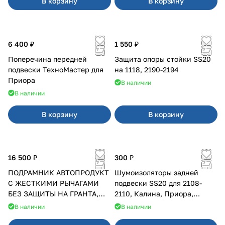
В корзину
В корзину
6 400 ₽
1 550 ₽
Поперечина передней
Защита опоры стойки SS20
подвески ТехноМастер для
на 1118, 2190-2194
Приора
В наличии
В наличии
В корзину
В корзину
16 500 ₽
300 ₽
ПОДРАМНИК АВТОПРОДУКТ
Шумоизоляторы задней
С ЖЕСТКИМИ РЫЧАГАМИ
подвески SS20 для 2108-
БЕЗ ЗАЩИТЫ НА ГРАНТА,
2110, Калина, Приора,
КАЛИНА, КАЛИНА 2 ПОСЛЕ
Гранта
В наличии
В наличии
2013 Г.В.