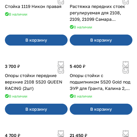
Стойка 1119 Никон правая
Растяжка передних стоек
регулируемая для 2108,
В наличии
2109, 21099 Самара
карбюратор
В наличии
В корзину
В корзину
3 700 ₽
5 400 ₽
Опоры стойки передние
Опоры стойки с
верхние 2108 SS20 QUEEN
подшипником SS20 Gold под
RACING (2шт)
ЭУР для Гранта, Калина 2,
Datsun
В наличии
В наличии
В корзину
В корзину
4 700 ₽
21 450 ₽