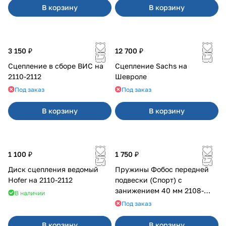
В корзину
В корзину
3 150 ₽
12 700 ₽
Сцепление в сборе ВИС на
Сцепление Sachs на
2110-2112
Шевроле
Под заказ
Под заказ
В корзину
В корзину
1 100 ₽
1 750 ₽
Диск сцепления ведомый
Пружины Фобос передней
Hofer на 2110-2112
подвески (Спорт) с
занижением 40 мм 2108-
В наличии
21099, 2113-2115
Под заказ
В корзину
В корзину