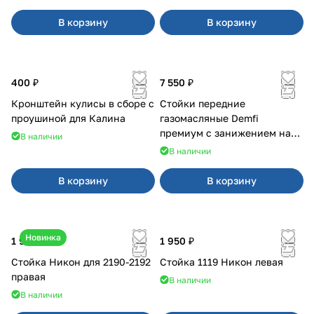
В корзину
В корзину
400 ₽
7 550 ₽
Кронштейн кулисы в сборе с
Стойки передние
проушиной для Калина
газомасляные Demfi
премиум с занижением на
В наличии
Калина 1119
В наличии
В корзину
В корзину
Новинка
1 900 ₽
1 950 ₽
Стойка Никон для 2190-2192
Стойка 1119 Никон левая
правая
В наличии
В наличии