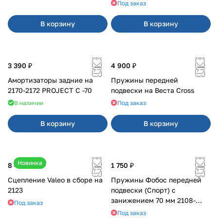
Под заказ
В корзину
В корзину
3 390 ₽
4 900 ₽
Амортизаторы задние на
Пружины передней
2170-2172 PROJECT С -70
подвески на Веста Cross
В наличии
Под заказ
В корзину
В корзину
Новинка
8 400 ₽
1 750 ₽
Сцепление Valeo в сборе на
Пружины Фобос передней
2123
подвески (Спорт) с
занижением 70 мм 2108-
Под заказ
21099, 2113-2115
Под заказ