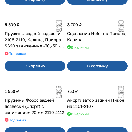
5 500 ₽
3 700 ₽
Пружины задней подвески
Сцепление Hofer на Приора,
2108-2110, Калина, Приора
Калина
SS20 заниженные -30,-50,-70
В наличии
мм, с переменным шагом
Под заказ
(2шт)
В корзину
В корзину
1 550 ₽
750 ₽
Пружины Фобос задней
Амортизатор задний Никон
подвески (Спорт) с
на 2101-2107
занижением 70 мм 2110-2112
В наличии
Под заказ