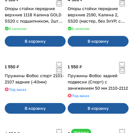
Опоры стойки передние
Опоры стойки передние
верхние 1118 Калина GOLD
верхние 2190, Калина 2,
SS20 с подшипником, 2шт
SS20 (мастер, без ЭлУР, с
10115
подшипником) 2шт 10122
В наличии
В наличии
В корзину
В корзину
1 550 ₽
1 550 ₽
Пружины Фобос спорт 2101-
Пружины Фобос задней
2107 задние (-40мм)
подвески (Спорт) с
занижением 50 мм 2110-2112
Под заказ
Под заказ
В корзину
В корзину
Новинка