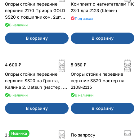
Опоры стойки передние
Комплект с нагнетателем ПК
верхние 2170 Приора GOLD
23-1 для 2123 (Шеви-)
SS20 с подшипником, 2шт
Под заказ
10116
В наличии
В корзину
В корзину
4 600 ₽
5 050 ₽
Опоры стойки передние
Опоры стойки передние
верхние SS20 на Гранта,
верхние SS20 мастер на
Калина 2, Datsun (мастер, с
2108-2115
ЭлУР, с подшипником) 2шт
В наличии
В наличии
10123
В корзину
В корзину
Новинка
1 250 ₽
По запросу