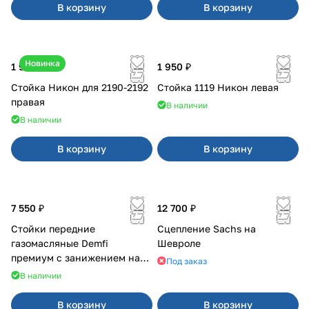
В корзину
В корзину
Новинка
1 900 ₽
1 950 ₽
Стойка Никон для 2190-2192
Стойка 1119 Никон левая
правая
В наличии
В наличии
В корзину
В корзину
7 550 ₽
12 700 ₽
Стойки передние
Сцепление Sachs на
газомасляные Demfi
Шевроле
премиум с занижением на
Под заказ
Калина 1119
В наличии
В корзину
В корзину