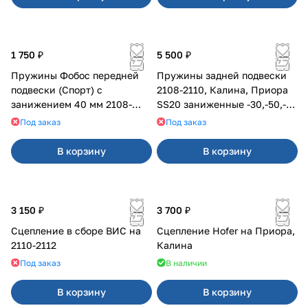
1 750 ₽
5 500 ₽
Пружины Фобос передней
Пружины задней подвески
подвески (Спорт) с
2108-2110, Калина, Приора
занижением 40 мм 2108-
SS20 заниженные -30,-50,-70
21099, 2113-2115
мм, с переменным шагом
Под заказ
Под заказ
(2шт)
В корзину
В корзину
3 150 ₽
3 700 ₽
Сцепление в сборе ВИС на
Сцепление Hofer на Приора,
2110-2112
Калина
Под заказ
В наличии
В корзину
В корзину