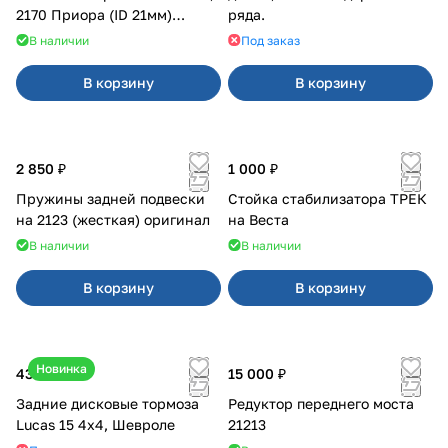
2170 Приора (ID 21мм)
ряда.
VTULKA (желтая) 17-01-110
В наличии
Под заказ
В корзину
В корзину
2 850 ₽
1 000 ₽
Пружины задней подвески
Стойка стабилизатора ТРЕК
на 2123 (жесткая) оригинал
на Веста
В наличии
В наличии
В корзину
В корзину
Новинка
43 000 ₽
15 000 ₽
Задние дисковые тормоза
Редуктор переднего моста
Lucas 15 4х4, Шевроле
21213