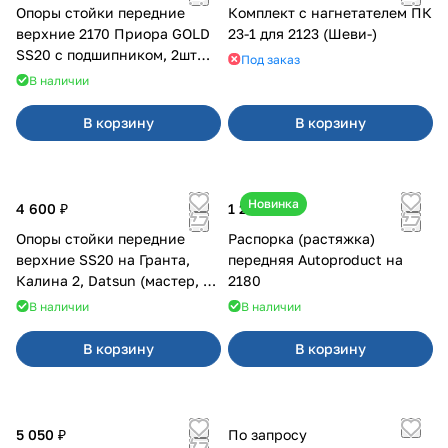
Опоры стойки передние
Комплект с нагнетателем ПК
верхние 2170 Приора GOLD
23-1 для 2123 (Шеви-)
SS20 с подшипником, 2шт
Под заказ
10116
В наличии
В корзину
В корзину
Новинка
4 600 ₽
1 250 ₽
Опоры стойки передние
Распорка (растяжка)
верхние SS20 на Гранта,
передняя Autoproduct на
Калина 2, Datsun (мастер, с
2180
ЭлУР, с подшипником) 2шт
В наличии
В наличии
10123
В корзину
В корзину
5 050 ₽
По запросу