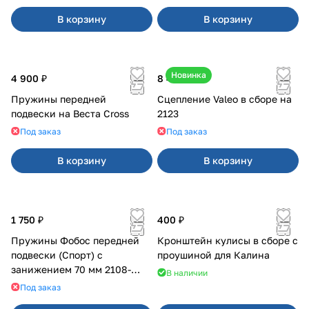
В корзину
В корзину
Новинка
4 900 ₽
8 400 ₽
Пружины передней
Сцепление Valeo в сборе на
подвески на Веста Cross
2123
Под заказ
Под заказ
В корзину
В корзину
1 750 ₽
400 ₽
Пружины Фобос передней
Кронштейн кулисы в сборе с
подвески (Спорт) с
проушиной для Калина
занижением 70 мм 2108-
В наличии
21099, 2113-2115
Под заказ