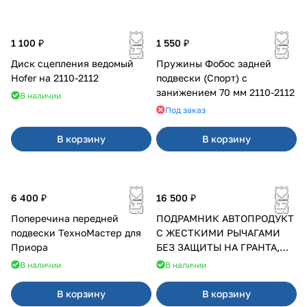
1 100 ₽
1 550 ₽
Диск сцепления ведомый
Пружины Фобос задней
Hofer на 2110-2112
подвески (Спорт) с
занижением 70 мм 2110-2112
В наличии
Под заказ
В корзину
В корзину
6 400 ₽
16 500 ₽
Поперечина передней
ПОДРАМНИК АВТОПРОДУКТ
подвески ТехноМастер для
С ЖЕСТКИМИ РЫЧАГАМИ
Приора
БЕЗ ЗАЩИТЫ НА ГРАНТА,
КАЛИНА, КАЛИНА 2 ПОСЛЕ
В наличии
В наличии
2013 Г.В.
В корзину
В корзину