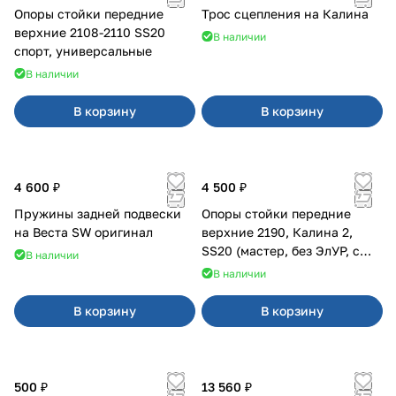
Опоры стойки передние
Трос сцепления на Калина
верхние 2108-2110 SS20
В наличии
спорт, универсальные
В наличии
В корзину
В корзину
4 600 ₽
4 500 ₽
Пружины задней подвески
Опоры стойки передние
на Веста SW оригинал
верхние 2190, Калина 2,
SS20 (мастер, без ЭлУР, с
В наличии
подшипником) 2шт 10122
В наличии
В корзину
В корзину
500 ₽
13 560 ₽