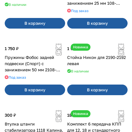
занижением 25 мм 108-
В наличии
21099, 2113-2115
Под заказ
В корзину
В корзину
Новинка
1 750 ₽
1 900 ₽
Пружины Фобос задней
Стойка Никон для 2190-2192
подвески (Спорт) с
левая
занижением 50 мм 2108-
В наличии
21099, 2113-2115
Под заказ
В корзину
В корзину
Новинка
300 ₽
18 000 ₽
Втулка штанги
Комплект 6 передача КПП
стабилизатора 1118 Калина,
для 12, 18 и стандартного