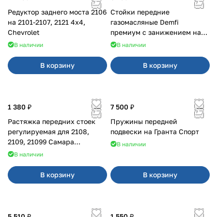
Редуктор заднего моста 2106
Стойки передние
на 2101-2107, 2121 4x4,
газомасляные Demfi
Chevrolet
премиум с занижением на
2110
В наличии
В наличии
В корзину
В корзину
1 380 ₽
7 500 ₽
Растяжка передних стоек
Пружины передней
регулируемая для 2108,
подвески на Гранта Спорт
2109, 21099 Самара
В наличии
карбюратор
В наличии
В корзину
В корзину
5 510 ₽
1 550 ₽