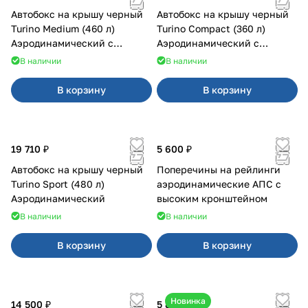
Автобокс на крышу черный
Автобокс на крышу черный
Turino Medium (460 л)
Turino Compact (360 л)
Аэродинамический с
Аэродинамический с
двусторонним открыванием
двусторонним открыванием
В наличии
В наличии
В корзину
В корзину
19 710 ₽
5 600 ₽
Автобокс на крышу черный
Поперечины на рейлинги
Turino Sport (480 л)
аэродинамические АПС с
Аэродинамический
высоким кронштейном
В наличии
В наличии
В корзину
В корзину
Новинка
14 500 ₽
5 850 ₽