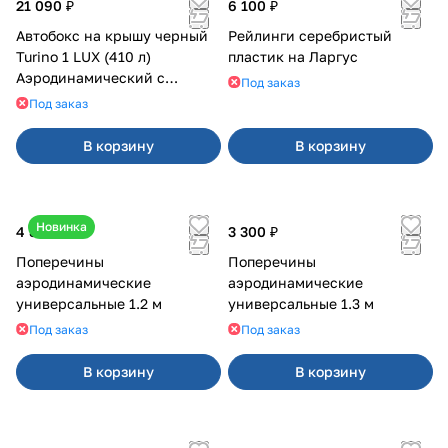
21 090 ₽
6 100 ₽
Автобокс на крышу черный
Рейлинги серебристый
Turino 1 LUX (410 л)
пластик на Ларгус
Аэродинамический с
Под заказ
двусторонним открыванием
Под заказ
В корзину
В корзину
Новинка
4 800 ₽
3 300 ₽
Поперечины
Поперечины
аэродинамические
аэродинамические
универсальные 1.2 м
универсальные 1.3 м
Под заказ
Под заказ
В корзину
В корзину