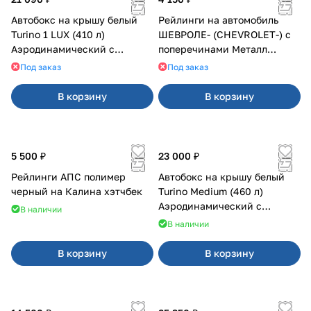
Автобокс на крышу белый
Рейлинги на автомобиль
Turino 1 LUX (410 л)
ШЕВРОЛЕ- (CHEVROLET-) с
Аэродинамический с
поперечинами Металл
двусторонним открыванием
Дизайн
Под заказ
Под заказ
В корзину
В корзину
5 500 ₽
23 000 ₽
Рейлинги АПС полимер
Автобокс на крышу белый
черный на Калина хэтчбек
Turino Medium (460 л)
Аэродинамический с
В наличии
двусторонним открыванием
В наличии
В корзину
В корзину