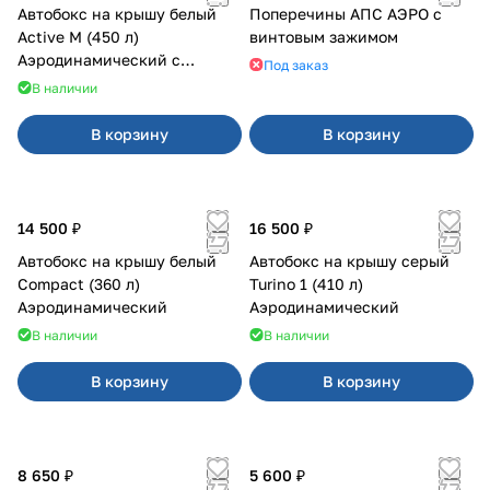
Автобокс на крышу белый
Поперечины АПС АЭРО с
Active M (450 л)
винтовым зажимом
Аэродинамический с
Под заказ
двусторонним открыванием
В наличии
В корзину
В корзину
14 500 ₽
16 500 ₽
Автобокс на крышу белый
Автобокс на крышу серый
Compact (360 л)
Turino 1 (410 л)
Аэродинамический
Аэродинамический
В наличии
В наличии
В корзину
В корзину
8 650 ₽
5 600 ₽