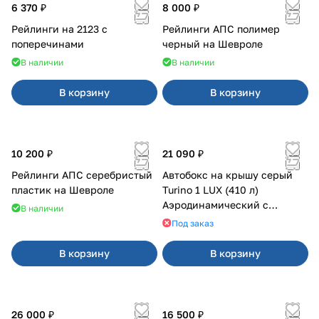
6 370 ₽
8 000 ₽
Рейлинги на 2123 с
Рейлинги АПС полимер
поперечинами
черный на Шевроле
В наличии
В наличии
В корзину
В корзину
10 200 ₽
21 090 ₽
Рейлинги АПС серебристый
Автобокс на крышу серый
пластик на Шевроле
Turino 1 LUX (410 л)
Аэродинамический с
В наличии
двусторонним открыванием
Под заказ
В корзину
В корзину
26 000 ₽
16 500 ₽