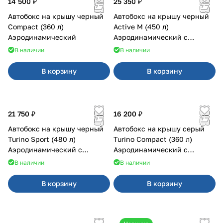
14 500 ₽
25 350 ₽
Автобокс на крышу черный
Автобокс на крышу черный
Compact (360 л)
Active M (450 л)
Аэродинамический
Аэродинамический с
двусторонним открыванием
В наличии
В наличии
В корзину
В корзину
21 750 ₽
16 200 ₽
Автобокс на крышу черный
Автобокс на крышу серый
Turino Sport (480 л)
Turino Compact (360 л)
Аэродинамический с
Аэродинамический с
двусторонним открыванием
двусторонним открыванием
В наличии
В наличии
В корзину
В корзину