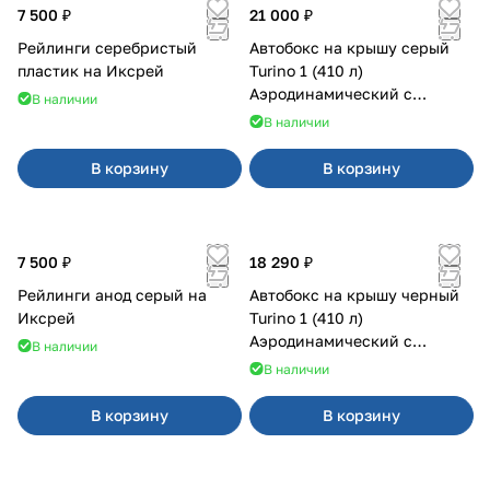
7 500 ₽
21 000 ₽
Рейлинги серебристый
Автобокс на крышу серый
пластик на Иксрей
Turino 1 (410 л)
Аэродинамический с
В наличии
двусторонним открыванием
В наличии
В корзину
В корзину
7 500 ₽
18 290 ₽
Рейлинги анод серый на
Автобокс на крышу черный
Иксрей
Turino 1 (410 л)
Аэродинамический с
В наличии
двусторонним открыванием
В наличии
В корзину
В корзину