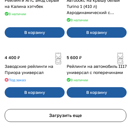
Рейлинги АПС анод серый
Автобокс на крышу белый
на Калина хэтчбек
Turino 1 (410 л)
Аэродинамический с
В наличии
двусторонним открыванием
В наличии
В корзину
В корзину
4 400 ₽
5 600 ₽
Заводские рейлинги на
Рейлинги на автомобиль 1117
Приора универсал
универсал с поперечинами
Под заказ
В наличии
В корзину
В корзину
Загрузить еще