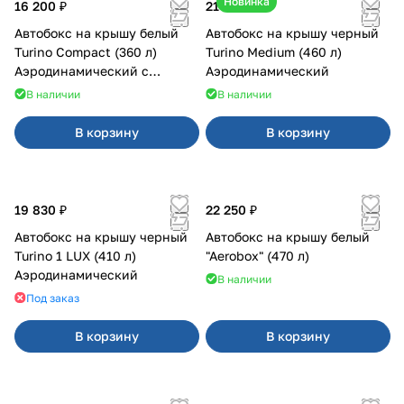
Новинка
16 200 ₽
21 000 ₽
Автобокс на крышу белый
Автобокс на крышу черный
Turino Compact (360 л)
Turino Medium (460 л)
Аэродинамический с
Аэродинамический
двусторонним открыванием
В наличии
В наличии
В корзину
В корзину
19 830 ₽
22 250 ₽
Автобокс на крышу черный
Автобокс на крышу белый
Turino 1 LUX (410 л)
"Aerobox" (470 л)
Аэродинамический
В наличии
Под заказ
В корзину
В корзину