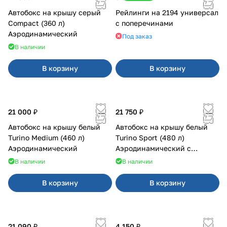
Автобокс на крышу серый
Рейлинги на 2194 универсал
Compact (360 л)
с поперечинами
Аэродинамический
Под заказ
В наличии
В корзину
В корзину
21 000 ₽
21 750 ₽
Автобокс на крышу белый
Автобокс на крышу белый
Turino Medium (460 л)
Turino Sport (480 л)
Аэродинамический
Аэродинамический с
двусторонним открыванием
В наличии
В наличии
В корзину
В корзину
21 090 ₽
4 150 ₽