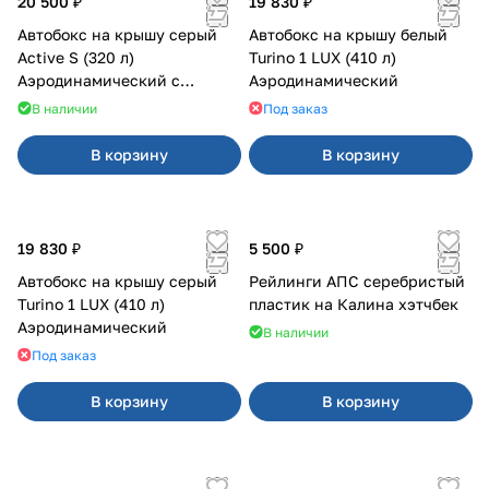
20 500 ₽
19 830 ₽
Автобокс на крышу серый
Автобокс на крышу белый
Active S (320 л)
Turino 1 LUX (410 л)
Аэродинамический с
Аэродинамический
двусторонним открыванием
В наличии
Под заказ
В корзину
В корзину
19 830 ₽
5 500 ₽
Автобокс на крышу серый
Рейлинги АПС серебристый
Turino 1 LUX (410 л)
пластик на Калина хэтчбек
Аэродинамический
В наличии
Под заказ
В корзину
В корзину