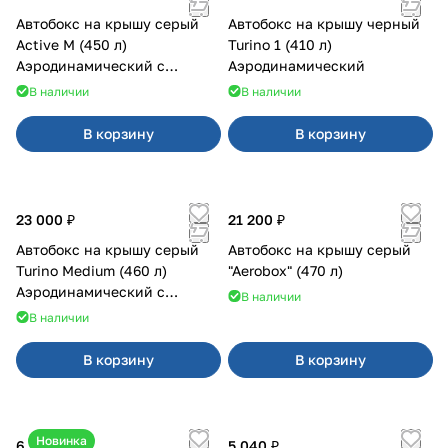
Автобокс на крышу серый
Автобокс на крышу черный
Active M (450 л)
Turino 1 (410 л)
Аэродинамический с
Аэродинамический
двусторонним открыванием
В наличии
В наличии
В корзину
В корзину
23 000 ₽
21 200 ₽
Автобокс на крышу серый
Автобокс на крышу серый
Turino Medium (460 л)
"Aerobox" (470 л)
Аэродинамический с
В наличии
двусторонним открыванием
В наличии
В корзину
В корзину
Новинка
6 500 ₽
5 040 ₽