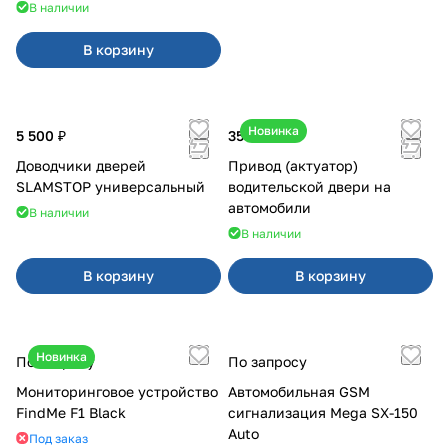
В наличии
В корзину
Новинка
5 500 ₽
350 ₽
Доводчики дверей
Привод (актуатор)
SLAMSTOP универсальный
водительской двери на
автомобили
В наличии
В наличии
В корзину
В корзину
Новинка
По запросу
По запросу
Мониторинговое устройство
Автомобильная GSM
FindMe F1 Black
сигнализация Mega SX-150
Auto
Под заказ