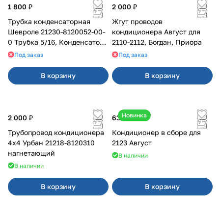
1 800 ₽
2 000 ₽
Трубка конденсаторная
Жгут проводов
Шевроле 21230-8120052-00-
кондиционера Август для
0 Трубка 5/16, Конденсатор -
2110-2112, Богдан, Приора
Ресивер в сборе
Под заказ
Под заказ
В корзину
В корзину
Новинка
2 000 ₽
63 600 ₽
Трубопровод кондиционера
Кондиционер в сборе для
4x4 Урбан 21218-8120310
2123 Август
нагнетающий
В наличии
В наличии
В корзину
В корзину