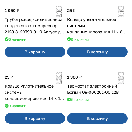
1 950 ₽
25 ₽
Трубопровод кондиционера
Кольцо уплотнительное
конденсатор-компрессор
системы
2123-8120790-31-0 Август для
кондиционирования 11 х 8 х
Chevrolet
2 мм
В наличии
В наличии
В корзину
В корзину
25 ₽
1 300 ₽
Кольцо уплотнительное
Термостат электронный
системы
Богдан 09-000201-00 12В
кондиционирования 14 х 10
В наличии
х 2 мм
В наличии
В корзину
В корзину