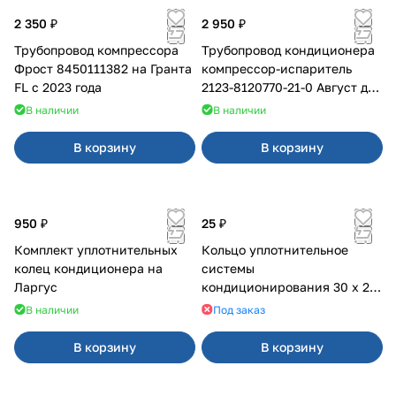
2 350 ₽
2 950 ₽
Трубопровод компрессора
Трубопровод кондиционера
Фрост 8450111382 на Гранта
компрессор-испаритель
FL c 2023 года
2123-8120770-21-0 Август для
Chevrolet
В наличии
В наличии
В корзину
В корзину
950 ₽
25 ₽
Комплект уплотнительных
Кольцо уплотнительное
колец кондиционера на
системы
Ларгус
кондиционирования 30 х 26
х 2 мм
В наличии
Под заказ
В корзину
В корзину