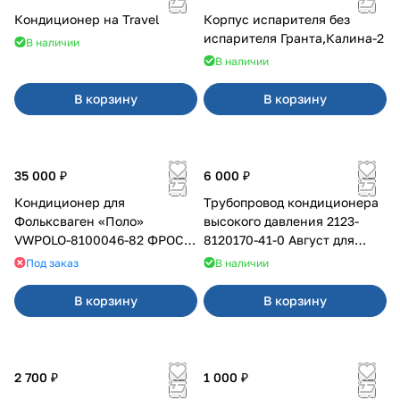
Кондиционер на Travel
Корпус испарителя без
испарителя Гранта,Калина-2
В наличии
В наличии
В корзину
В корзину
35 000 ₽
6 000 ₽
Кондиционер для
Трубопровод кондиционера
Фольксваген «Поло»
высокого давления 2123-
VWPOLO-8100046-82 ФРОСТ
8120170-41-0 Август для
под штатный отопитель
Chevrolet
Под заказ
В наличии
В корзину
В корзину
2 700 ₽
1 000 ₽