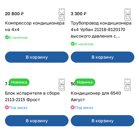
20 800 ₽
3 300 ₽
Компрессор кондиционера
Трубопровод кондиционера
на 4х4
4x4 Урбан 21218-8120170
высокого давления с
В наличии
датчиком 8450083091
В наличии
В корзину
В корзину
Новинка
Новинка
7 800 ₽
50 000 ₽
Блок испарителя в сборе
Кондиционер для 6540
2113-2115 Фрост
Август
Под заказ
Под заказ
В корзину
В корзину