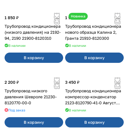
Новинка
1 850 ₽
1 950 ₽
Трубопровод кондиционера
Трубопровод кондиционера
(низкого давления) на 2192-
нового образца Калина 2,
94, 2190 21900-8120310
Гранта 21910-8120300
В наличии
В наличии
В корзину
В корзину
2 200 ₽
3 450 ₽
Трубопровод низкого
Трубопровод кондиционера
давления Шевроле 21230-
компрессор-конденсатор
8120770-00-0
2123-8120790-41-0 Август
для Chevrolet
Под заказ
В наличии
В корзину
В корзину