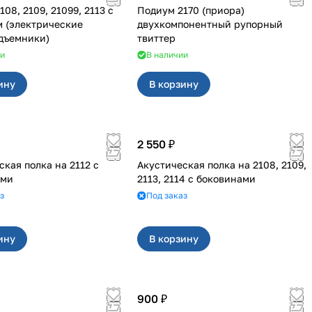
08, 2109, 21099, 2113 с
Подиум 2170 (приора)
 (электрические
двухкомпонентный рупорный
дъемники)
твиттер
ии
В наличии
ину
В корзину
2 550 ₽
я полка на 2112 с
Акустическая полка на 2108, 2109,
ами
2113, 2114 с боковинами
з
Под заказ
ину
В корзину
900 ₽