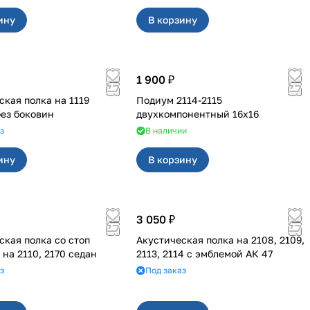
ину
В корзину
1 900 ₽
ая полка на 1119
Подиум 2114-2115
без боковин
двухкомпонентный 16х16
з
В наличии
ину
В корзину
3 050 ₽
ская полка со стоп
Акустическая полка на 2108, 2109,
сигналом на 2110, 2170 седан
2113, 2114 с эмблемой АК 47
з
Под заказ