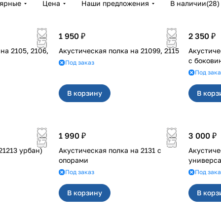
лярные
Цена
Наши предложения
В наличии
(
28
)
1 950 ₽
2 350 ₽
2106,
Акустическая полка на 21099, 2115
Акустическая
с бокови
Под заказ
Под зака
В корзину
В корз
1 990 ₽
3 000 ₽
121-21213 урбан)
Акустическая полка на 2131 с
Акустическ
опорами
универса
Под заказ
Под зака
В корзину
В корз