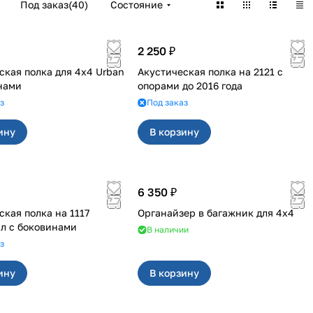
Под заказ
(
40
)
Состояние
2 250 ₽
 полка для 4x4 Urban
Акустическая полка на 2121 с
нами
опорами до 2016 года
з
Под заказ
ину
В корзину
6 350 ₽
ая полка на 1117
Органайзер в багажник для 4x4
л с боковинами
В наличии
з
ину
В корзину