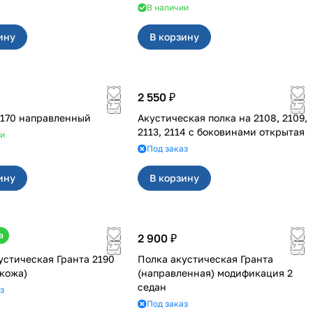
В наличии
ину
В корзину
2 550 ₽
одиум 2170 направленный
Акустическая полка на 2108, 2109,
2113, 2114 с боковинами открытая
ии
Под заказ
ину
В корзину
а
2 900 ₽
еская Гранта 2190
Полка акустическая Гранта
 кожа)
(направленная) модификация 2
седан
з
Под заказ