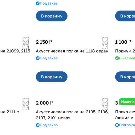
Под заказ
В корзину
В корз
2 150 ₽
1 100 ₽
 2115
Акустическая полка на 1118 седан
П
Под заказ
В налич
В корзину
В корз
Новинк
2 000 ₽
3 200 ₽
11 с
Акустическая полка на 2105, 2106,
Полка акустич
2107, 2101 новая
(винил и
Под заказ
Под зака