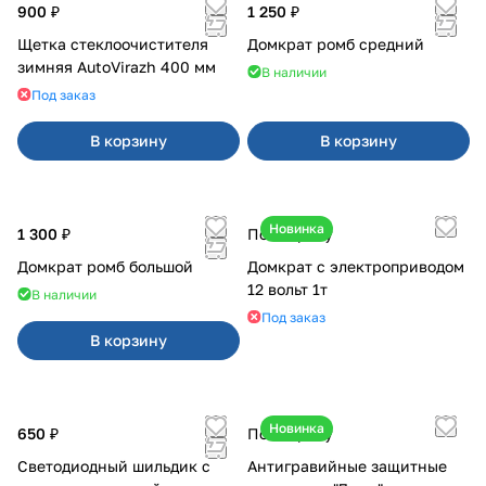
900 ₽
1 250 ₽
Щетка стеклоочистителя
Домкрат ромб средний
зимняя AutoVirazh 400 мм
В наличии
Под заказ
В корзину
В корзину
Новинка
1 300 ₽
По запросу
Домкрат ромб большой
Домкрат с электроприводом
12 вольт 1т
В наличии
Под заказ
В корзину
Новинка
650 ₽
По запросу
Светодиодный шильдик с
Антигравийные защитные