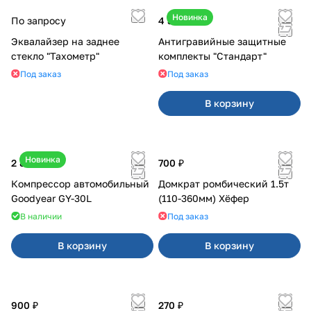
Новинка
По запросу
4 300 ₽
Эквалайзер на заднее
Антигравийные защитные
стекло "Тахометр"
комплекты "Стандарт"
Под заказ
Под заказ
В корзину
Новинка
2 800 ₽
700 ₽
Компрессор автомобильный
Домкрат ромбический 1.5т
Goodyear GY-30L
(110-360мм) Хёфер
В наличии
Под заказ
В корзину
В корзину
900 ₽
270 ₽