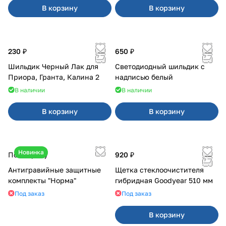
В корзину
В корзину
230 ₽
650 ₽
Шильдик Черный Лак для
Светодиодный шильдик с
Приора, Гранта, Калина 2
надписью белый
В наличии
В наличии
В корзину
В корзину
Новинка
По запросу
920 ₽
Антигравийные защитные
Щетка стеклоочистителя
комплекты "Норма"
гибридная Goodyear 510 мм
Под заказ
Под заказ
В корзину