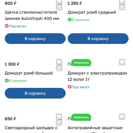
900 ₽
1 250 ₽
Щетка стеклоочистителя
Домкрат ромб средний
зимняя AutoVirazh 400 мм
В наличии
Под заказ
В корзину
В корзину
Новинка
1 300 ₽
По запросу
Домкрат ромб большой
Домкрат с электроприводом
12 вольт 1т
В наличии
Под заказ
В корзину
Новинка
650 ₽
По запросу
Светодиодный шильдик с
Антигравийные защитные