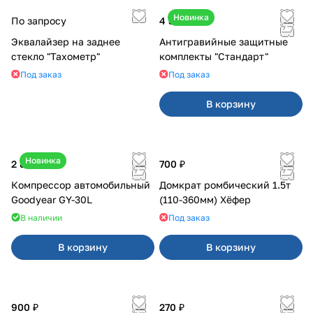
Новинка
По запросу
4 300 ₽
Эквалайзер на заднее
Антигравийные защитные
стекло "Тахометр"
комплекты "Стандарт"
Под заказ
Под заказ
В корзину
Новинка
2 800 ₽
700 ₽
Компрессор автомобильный
Домкрат ромбический 1.5т
Goodyear GY-30L
(110-360мм) Хёфер
В наличии
Под заказ
В корзину
В корзину
900 ₽
270 ₽