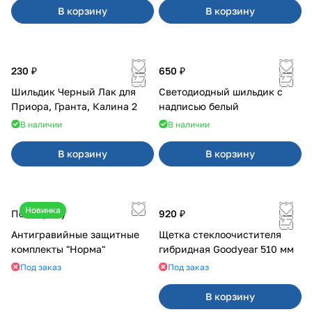
В корзину
В корзину
230 ₽
650 ₽
Шильдик Черный Лак для
Светодиодный шильдик с
Приора, Гранта, Калина 2
надписью белый
В наличии
В наличии
В корзину
В корзину
Новинка
По запросу
920 ₽
Антигравийные защитные
Щетка стеклоочистителя
комплекты "Норма"
гибридная Goodyear 510 мм
Под заказ
Под заказ
В корзину