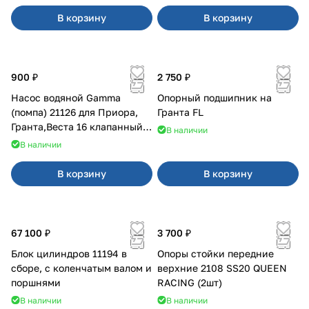
В корзину
В корзину
900 ₽
2 750 ₽
Насос водяной Gamma
Опорный подшипник на
(помпа) 21126 для Приора,
Гранта FL
Гранта,Веста 16 клапанный
В наличии
двигатель.
В наличии
В корзину
В корзину
67 100 ₽
3 700 ₽
Блок цилиндров 11194 в
Опоры стойки передние
сборе, с коленчатым валом и
верхние 2108 SS20 QUEEN
поршнями
RACING (2шт)
В наличии
В наличии