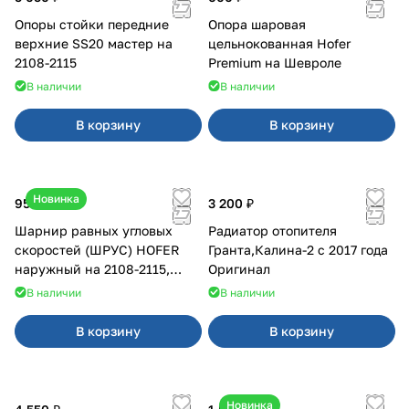
Опоры стойки передние
Опора шаровая
верхние SS20 мастер на
цельнокованная Hofer
2108-2115
Premium на Шевроле
В наличии
В наличии
В корзину
В корзину
Новинка
950 ₽
3 200 ₽
Шарнир равных угловых
Радиатор отопителя
скоростей (ШРУС) HOFER
Гранта,Калина-2 с 2017 года
наружный на 2108-2115,
Оригинал
2110-2112
В наличии
В наличии
В корзину
В корзину
Новинка