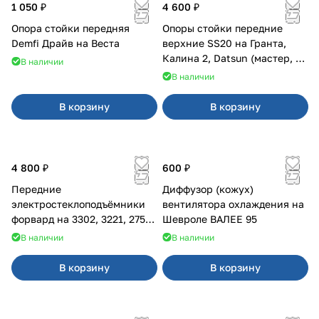
1 050 ₽
4 600 ₽
Опора стойки передняя
Опоры стойки передние
Demfi Драйв на Веста
верхние SS20 на Гранта,
Калина 2, Datsun (мастер, с
В наличии
ЭлУР, с подшипником) 2шт
В наличии
10123
В корзину
В корзину
4 800 ₽
600 ₽
Передние
Диффузор (кожух)
электростеклоподъёмники
вентилятора охлаждения на
форвард на 3302, 3221, 2752,
Шевроле ВАЛЕЕ 95
2217
В наличии
В наличии
В корзину
В корзину