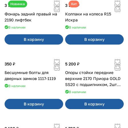
Новинка
Хит
3 100 ₽
3 380 ₽
Фонарь задний правый на
Колпаки на колеса R15
2190 лифтбек
Искра
В наличии
В наличии
В корзину
В корзину
350 ₽
5 200 ₽
Бесшумные болты для
Опоры стойки передние
дверных замков 1117-1119
верхние 2170 Приора GOLD
SS20 с подшипником, 2шт
В наличии
10116
В наличии
В корзину
В корзину