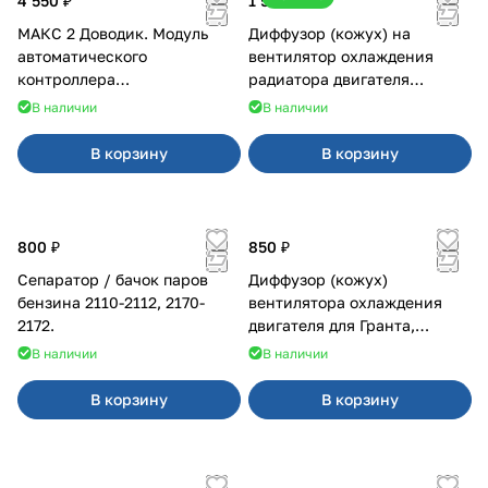
4 550 ₽
1 500 ₽
МАКС 2 Доводик. Модуль
Диффузор (кожух) на
автоматического
вентилятор охлаждения
контроллера
радиатора двигателя
стеклоподъемников для
Приора 2170 Panasonic
В наличии
В наличии
Веста на 4 двери
В корзину
В корзину
800 ₽
850 ₽
Сепаратор / бачок паров
Диффузор (кожух)
бензина 2110-2112, 2170-
вентилятора охлаждения
2172.
двигателя для Гранта,
Калина-2, Датсун нового
В наличии
В наличии
образца
В корзину
В корзину