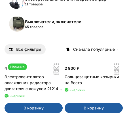
11 товаров
Выключатели,включатели.
65 товаров
Все фильтры
Сначала популярные
Новинка
4 600 ₽
2 900 ₽
Электровентилятор
Солнцезащитные козырьки
охлаждения радиатора
на Веста
двигателя с кожухом 21214
В наличии
2121-21213 ВАЛЕЕ 95
В наличии
В корзину
В корзину