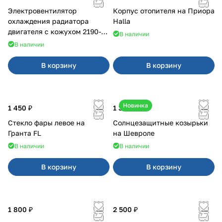
Электровентилятор
Корпус отопителя на Приора
охлаждения радиатора
Halla
двигателя с кожухом 2190-
В наличии
2194 н/о с кондиционером
В наличии
В корзину
В корзину
Новинка
1 450 ₽
1 350 ₽
Стекло фары левое на
Солнцезащитные козырьки
Гранта FL
на Шевроле
В наличии
В наличии
В корзину
В корзину
1 800 ₽
2 500 ₽