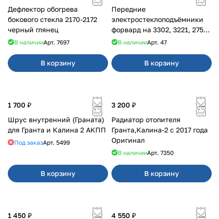
Дефлектор обогрева
Передние
бокового стекла 2170-2172
электростеклоподъёмники
черный глянец
форвард на 3302, 3221, 2752,
2217
В наличии
Арт.
7697
В наличии
Арт.
47
В корзину
В корзину
1 700 ₽
3 200 ₽
Шрус внутренний (Граната)
Радиатор отопителя
для Гранта и Калина 2 АКПП
Гранта,Калина-2 с 2017 года
Оригинал
Под заказ
Арт.
5499
В наличии
Арт.
7350
В корзину
В корзину
1 450 ₽
4 550 ₽