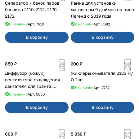
Сепаратор / бачок паров
Рамка для установки
бензина 2110-2112, 2170-
магнитолы 9 дюймов на нива
2172.
Легенд с 2019 года
В наличии
Арт.
7610
В наличии
Арт.
7682
В корзину
В корзину
850 ₽
200 ₽
Диффузор (кожух)
Жиклеры омывателя 2123 Н/
вентилятора охлаждения
О 2шт
двигателя для Гранта,
В наличии
Арт.
7737
Калина-2, Датсун нового
В наличии
Арт.
5050
образца
В корзину
В корзину
600 ₽
5 050 ₽