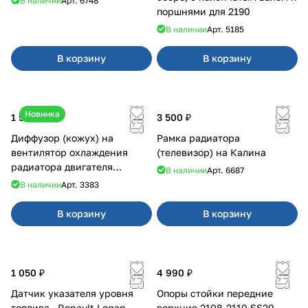
В наличии
Арт.
6748
поршнями для 2190
В наличии
Арт.
5185
В корзину
В корзину
Новинка
1 500 ₽
3 500 ₽
Диффузор (кожух) на
Рамка радиатора
вентилятор охлаждения
(телевизор) на Калина
радиатора двигателя
В наличии
Арт.
6687
Приора 2170 Panasonic
В наличии
Арт.
3383
В корзину
В корзину
1 050 ₽
4 990 ₽
Датчик указателя уровня
Опоры стойки передние
топлива , Renault Logan
верхние 2108-2110 SS20