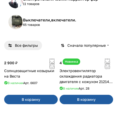
11 товаров
Выключатели,включатели.
65 товаров
Все фильтры
Сначала популярные
Новинка
2 900 ₽
4 600 ₽
Солнцезащитные козырьки
Электровентилятор
на Веста
охлаждения радиатора
двигателя с кожухом 21214
В наличии
Арт.
6607
2121-21213 ВАЛЕЕ 95
В наличии
Арт.
28
В корзину
В корзину