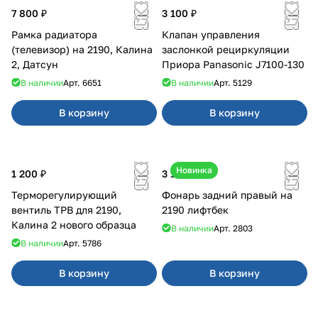
7 800 ₽
3 100 ₽
Рамка радиатора
Клапан управления
(телевизор) на 2190, Калина
заслонкой рециркуляции
2, Датсун
Приора Panasonic J7100-130
В наличии
Арт.
6651
В наличии
Арт.
5129
В корзину
В корзину
Новинка
1 200 ₽
3 100 ₽
Терморегулирующий
Фонарь задний правый на
вентиль ТРВ для 2190,
2190 лифтбек
Калина 2 нового образца
В наличии
Арт.
2803
В наличии
Арт.
5786
В корзину
В корзину