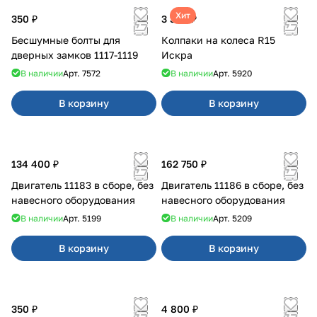
Хит
350 ₽
3 380 ₽
Бесшумные болты для
Колпаки на колеса R15
дверных замков 1117-1119
Искра
В наличии
Арт.
7572
В наличии
Арт.
5920
В корзину
В корзину
134 400 ₽
162 750 ₽
Двигатель 11183 в сборе, без
Двигатель 11186 в сборе, без
навесного оборудования
навесного оборудования
В наличии
Арт.
5199
В наличии
Арт.
5209
В корзину
В корзину
350 ₽
4 800 ₽