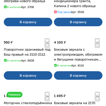
обогрева нового образца
кондиционера Гранта,
Калина 2 нового образца
В наличии
Арт.
3708
Под заказ
Арт.
3536
В корзину
В корзину
550 ₽
4 100 ₽
Поворотник оранжевый под
Боковые зеркала с
Бош правый на 2110-2112
электроприводом, обогревом
и бегущими поворотниками
В наличии
Арт.
6638
на 2180
В наличии
Арт.
6116
В корзину
В корзину
Новинка
1 000 ₽
1 495 ₽
Моторчик стеклоподъёмника
Боковые зеркала на 2170