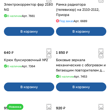
Электрокорректор фар 2180
Рамка радиатора
NG
(телевизор) на 2110-2112,
Приора
В наличии
Арт.
7661
Под заказ
Арт.
6689
В корзину
В корзину
640 ₽
1 850 ₽
Крюк буксировочный №2
Боковые зеркала
механические с обогревом и
В наличии
Арт.
7364
бегающим повторителем для
4х4
В наличии
Арт.
7453
В корзину
В корзину
Новинка
950 ₽
920 ₽