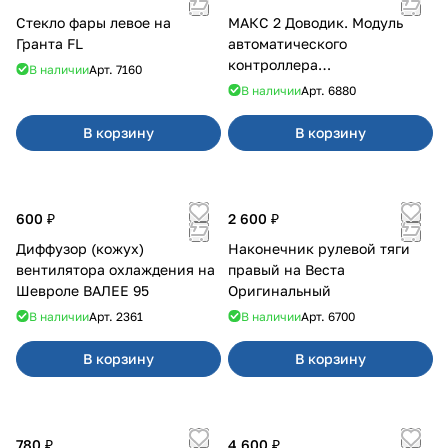
Стекло фары левое на
МАКС 2 Доводик. Модуль
Гранта FL
автоматического
контроллера
В наличии
Арт.
7160
стеклоподъемников для
В наличии
Арт.
6880
Веста на 4 двери
В корзину
В корзину
600 ₽
2 600 ₽
Диффузор (кожух)
Наконечник рулевой тяги
вентилятора охлаждения на
правый на Веста
Шевроле ВАЛЕЕ 95
Оригинальный
В наличии
Арт.
2361
В наличии
Арт.
6700
В корзину
В корзину
780 ₽
4 600 ₽