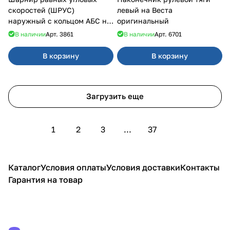
скоростей (ШРУС)
левый на Веста
наружный с кольцом АБС на
оригинальный
Приора, Гранта, Калина
В наличии
Арт.
3861
В наличии
Арт.
6701
В корзину
В корзину
Загрузить еще
1
2
3
...
37
Каталог
Условия оплаты
Условия доставки
Контакты
Гарантия на товар