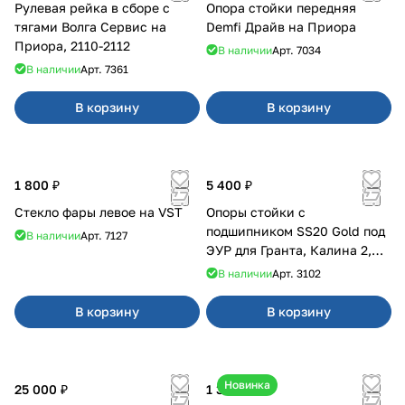
Рулевая рейка в сборе с
Опора стойки передняя
тягами Волга Сервис на
Demfi Драйв на Приора
Приора, 2110-2112
В наличии
Арт.
7034
В наличии
Арт.
7361
В корзину
В корзину
1 800 ₽
5 400 ₽
Стекло фары левое на VST
Опоры стойки с
подшипником SS20 Gold под
В наличии
Арт.
7127
ЭУР для Гранта, Калина 2,
Datsun
В наличии
Арт.
3102
В корзину
В корзину
Новинка
25 000 ₽
1 350 ₽