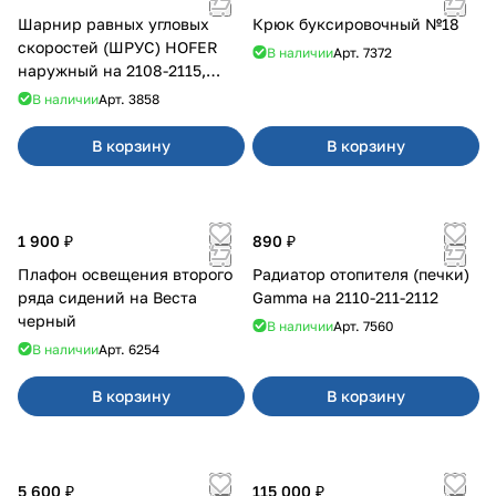
Шарнир равных угловых
Крюк буксировочный №18
скоростей (ШРУС) HOFER
В наличии
Арт.
7372
наружный на 2108-2115,
2110-2112
В наличии
Арт.
3858
В корзину
В корзину
1 900 ₽
890 ₽
Плафон освещения второго
Радиатор отопителя (печки)
ряда сидений на Веста
Gamma на 2110-211-2112
черный
В наличии
Арт.
7560
В наличии
Арт.
6254
В корзину
В корзину
5 600 ₽
115 000 ₽