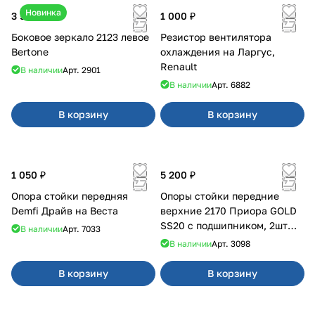
Новинка
3 500 ₽
1 000 ₽
Боковое зеркало 2123 левое
Резистор вентилятора
Bertone
охлаждения на Ларгус,
Renault
В наличии
Арт.
2901
В наличии
Арт.
6882
В корзину
В корзину
1 050 ₽
5 200 ₽
Опора стойки передняя
Опоры стойки передние
Demfi Драйв на Веста
верхние 2170 Приора GOLD
SS20 с подшипником, 2шт
В наличии
Арт.
7033
10116
В наличии
Арт.
3098
В корзину
В корзину