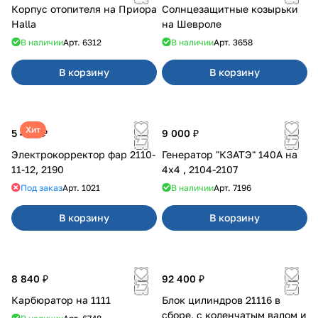
Корпус отопителя на Приора
Солнцезащитные козырьки
Halla
на Шевроле
В наличии
Арт.
6312
В наличии
Арт.
3658
В корзину
В корзину
Хит
5 400 ₽
9 000 ₽
Электрокорректор фар 2110-
Генератор "КЗАТЭ" 140А на
11-12, 2190
4x4 , 2104-2107
Под заказ
Арт.
1021
В наличии
Арт.
7196
В корзину
В корзину
8 840 ₽
92 400 ₽
Карбюратор на 1111
Блок цилиндров 21116 в
сборе, с коленчатым валом и