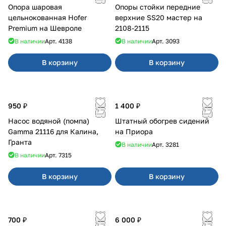
Опора шаровая
Опоры стойки передние
цельнокованная Hofer
верхние SS20 мастер на
Premium на Шевроле
2108-2115
В наличии
Арт.
4138
В наличии
Арт.
3093
В корзину
В корзину
950 ₽
1 400 ₽
Насос водяной (помпа)
Штатный обогрев сидений
Gamma 21116 для Калина,
на Приора
Гранта
В наличии
Арт.
3281
В наличии
Арт.
7315
В корзину
В корзину
700 ₽
6 000 ₽