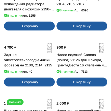
охлаждения радиатора
2104, 2105, 2107
двигателя с кожухом 2190-
В наличии
Арт.
6596
2194 н/о с кондиционером
В наличии
Арт.
3255
В корзину
В корзину
4 700 ₽
900 ₽
Задние
Насос водяной Gamma
электростеклоподъёмники
(помпа) 21126 для Приора,
форвард на 2109, 2114, 2115
Гранта,Веста 16 клапанный
двигатель.
В наличии
Арт.
40
В наличии
Арт.
7313
В корзину
В корзину
Новинка
1 750 ₽
2 600 ₽
Шарнир равных угловых
Наконечник рулевой тяги