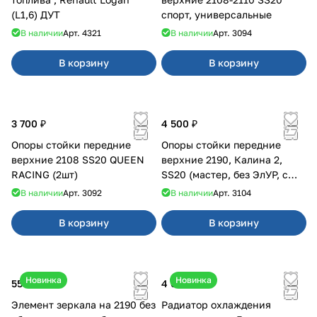
(L1,6) ДУТ
спорт, универсальные
В наличии
Арт.
4321
В наличии
Арт.
3094
В корзину
В корзину
3 700 ₽
4 500 ₽
Опоры стойки передние
Опоры стойки передние
верхние 2108 SS20 QUEEN
верхние 2190, Калина 2,
RACING (2шт)
SS20 (мастер, без ЭлУР, с
подшипником) 2шт 10122
В наличии
Арт.
3092
В наличии
Арт.
3104
В корзину
В корзину
Новинка
Новинка
550 ₽
4 050 ₽
Элемент зеркала на 2190 без
Радиатор охлаждения