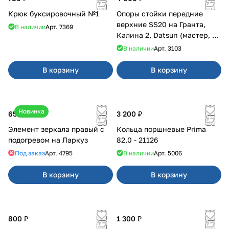
Крюк буксировочный №1
Опоры стойки передние
верхние SS20 на Гранта,
В наличии
Арт.
7369
Калина 2, Datsun (мастер, с
ЭлУР, с подшипником) 2шт
В наличии
Арт.
3103
10123
В корзину
В корзину
Новинка
650 ₽
3 200 ₽
Элемент зеркала правый с
Кольца поршневые Prima
подогревом на Ларкуз
82,0 - 21126
Под заказ
Арт.
4795
В наличии
Арт.
5006
В корзину
В корзину
800 ₽
1 300 ₽