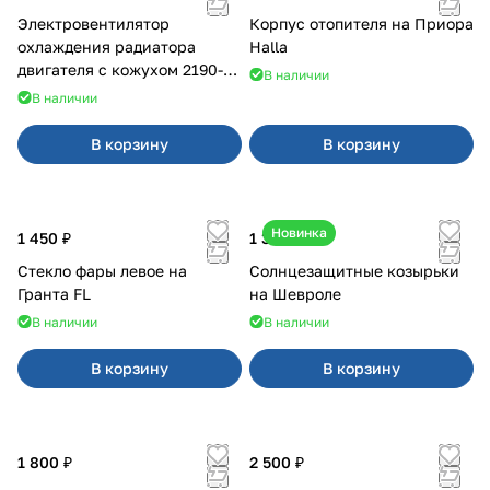
Электровентилятор
Корпус отопителя на Приора
охлаждения радиатора
Halla
двигателя с кожухом 2190-
В наличии
2194 н/о с кондиционером
В наличии
В корзину
В корзину
Новинка
1 450 ₽
1 350 ₽
Стекло фары левое на
Солнцезащитные козырьки
Гранта FL
на Шевроле
В наличии
В наличии
В корзину
В корзину
1 800 ₽
2 500 ₽