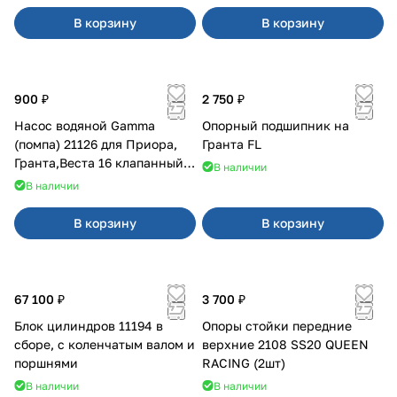
В корзину
В корзину
900 ₽
2 750 ₽
Насос водяной Gamma
Опорный подшипник на
(помпа) 21126 для Приора,
Гранта FL
Гранта,Веста 16 клапанный
В наличии
двигатель.
В наличии
В корзину
В корзину
67 100 ₽
3 700 ₽
Блок цилиндров 11194 в
Опоры стойки передние
сборе, с коленчатым валом и
верхние 2108 SS20 QUEEN
поршнями
RACING (2шт)
В наличии
В наличии