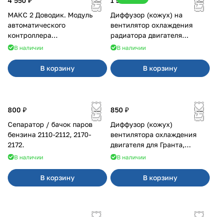
4 550 ₽
1 500 ₽
МАКС 2 Доводик. Модуль
Диффузор (кожух) на
автоматического
вентилятор охлаждения
контроллера
радиатора двигателя
стеклоподъемников для
Приора 2170 Panasonic
В наличии
В наличии
Веста на 4 двери
В корзину
В корзину
800 ₽
850 ₽
Сепаратор / бачок паров
Диффузор (кожух)
бензина 2110-2112, 2170-
вентилятора охлаждения
2172.
двигателя для Гранта,
Калина-2, Датсун нового
В наличии
В наличии
образца
В корзину
В корзину