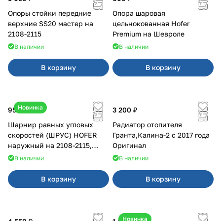
Опоры стойки передние
Опора шаровая
верхние SS20 мастер на
цельнокованная Hofer
2108-2115
Premium на Шевроле
В наличии
В наличии
В корзину
В корзину
Новинка
950 ₽
3 200 ₽
Шарнир равных угловых
Радиатор отопителя
скоростей (ШРУС) HOFER
Гранта,Калина-2 с 2017 года
наружный на 2108-2115,
Оригинал
2110-2112
В наличии
В наличии
В корзину
В корзину
Новинка