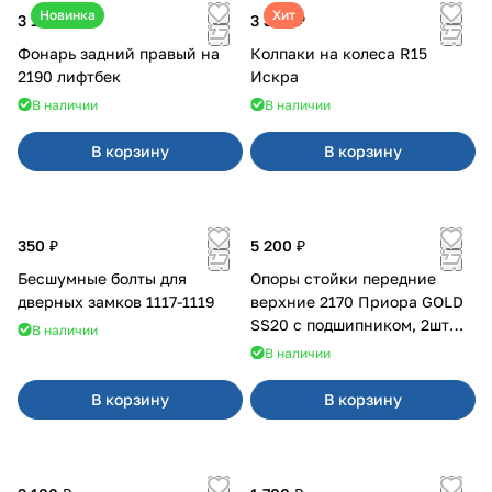
Новинка
Хит
3 100 ₽
3 380 ₽
Фонарь задний правый на
Колпаки на колеса R15
2190 лифтбек
Искра
В наличии
В наличии
В корзину
В корзину
350 ₽
5 200 ₽
Бесшумные болты для
Опоры стойки передние
дверных замков 1117-1119
верхние 2170 Приора GOLD
SS20 с подшипником, 2шт
В наличии
10116
В наличии
В корзину
В корзину