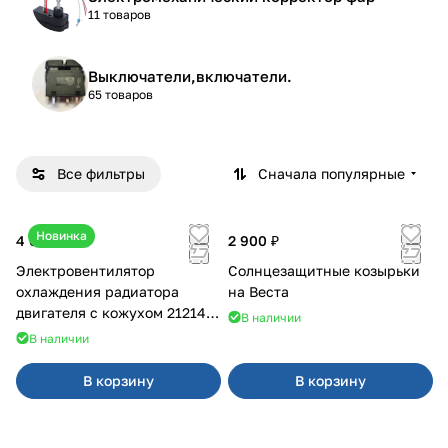
11 товаров
Выключатели,включатели.
65 товаров
Все фильтры
Сначала популярные
Новинка
4 600 ₽
2 900 ₽
Электровентилятор
Солнцезащитные козырьки
охлаждения радиатора
на Веста
двигателя с кожухом 21214
В наличии
2121-21213 ВАЛЕЕ 95
В наличии
В корзину
В корзину