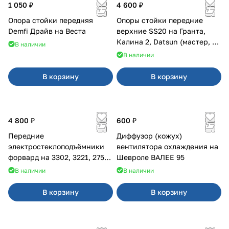
1 050 ₽
4 600 ₽
Опора стойки передняя
Опоры стойки передние
Demfi Драйв на Веста
верхние SS20 на Гранта,
Калина 2, Datsun (мастер, с
В наличии
ЭлУР, с подшипником) 2шт
В наличии
10123
В корзину
В корзину
4 800 ₽
600 ₽
Передние
Диффузор (кожух)
электростеклоподъёмники
вентилятора охлаждения на
форвард на 3302, 3221, 2752,
Шевроле ВАЛЕЕ 95
2217
В наличии
В наличии
В корзину
В корзину