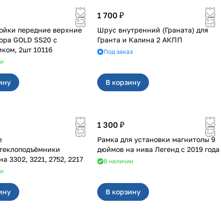
1 700 ₽
ойки передние верхние
Шрус внутренний (Граната) для
ора GOLD SS20 с
Гранта и Калина 2 АКПП
ком, 2шт 10116
Под заказ
ии
ину
В корзину
1 300 ₽
е
Рамка для установки магнитолы 9
теклоподъёмники
дюймов на нива Легенд с 2019 года
форвард на 3302, 3221, 2752, 2217
В наличии
ии
ину
В корзину