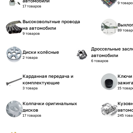
автомобили
9 товаро
17 товаров
Высоковольтные провода
Выхло
на автомобили
89 товар
9 товаров
Дроссельные засл
Диски колёсные
автомобили
2 товара
6 товаров
Карданная передача и
Ключи 
комплектующие
зажиг
3 товара
15 товар
Колпачки оригинальных
Кузовн
дисков
автом
17 товаров
245 тов