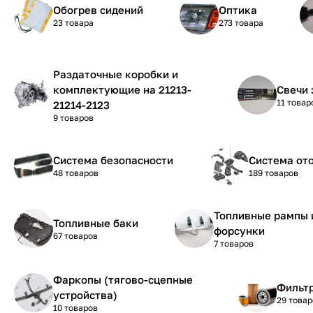
Обогрев сидений
Оптика
23 товара
273 товара
Раздаточные коробки и
комплектующие на 21213-
Свечи 
11 товар
21214-2123
9 товаров
Система безопасности
Система от
48 товаров
189 товаров
Топливные рампы 
Топливные баки
форсунки
67 товаров
7 товаров
Фаркопы (тягово-сцепные
Фильтр
устройства)
29 товар
10 товаров