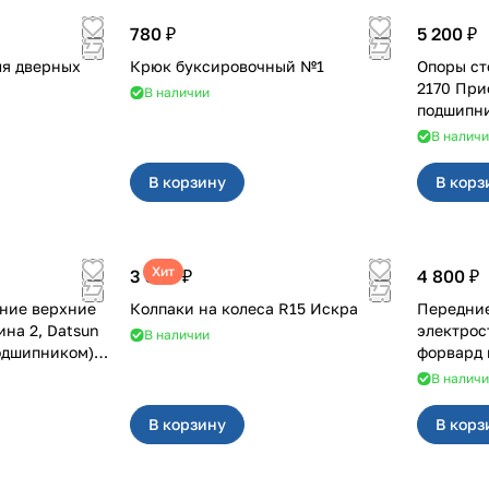
780 ₽
5 200 ₽
ля дверных
Крюк буксировочный №1
Опоры ст
2170 При
В наличии
подшипни
В налич
В корзину
В корз
Хит
3 380 ₽
4 800 ₽
ние верхние
Колпаки на колеса R15 Искра
Передни
электрос
В наличии
подшипником)
В налич
В корзину
В корз