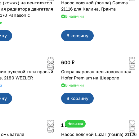
 (кожух) на вентилятор
Насос водяной (помпа) Gamma
ия радиатора двигателя
21116 для Калина, Гранта
170 Panasonic
В наличии
ии
ину
В корзину
600 ₽
ик рулевой тяги правый
Опора шаровая цельнокованная
куз, 2180 WEZLER
Hofer Premium на Шевроле
з
В наличии
ину
В корзину
Новинка
1 990 ₽
 омывателя
Насос водяной Luzar (помпа) 21126