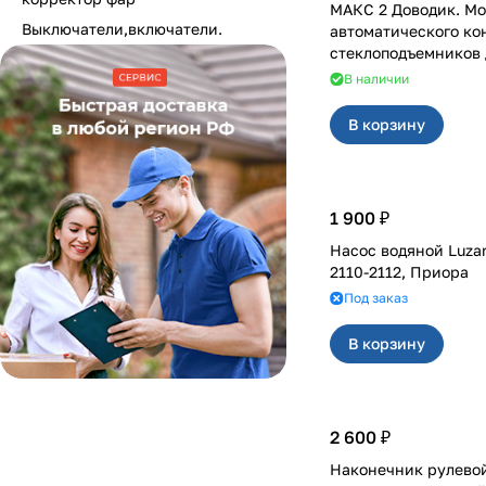
МАКС 2 Доводик. Мо
Выключатели,включатели.
автоматического ко
стеклоподъемников для Вест
двери
В наличии
В корзину
1 900 ₽
Насос водяной Luzar
2110-2112, Приора
Под заказ
В корзину
2 600 ₽
Наконечник рулевой