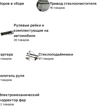
боров в сборе
Привод стеклоочистителя
76 товаров
Рулевые рейки и
комплектующие на
автомобили
26 товаров
тартера
Стеклоподъёмники
 товаров
97 товаров
силитель руля
 товаров
Электромеханический
корректор фар
11 товаров