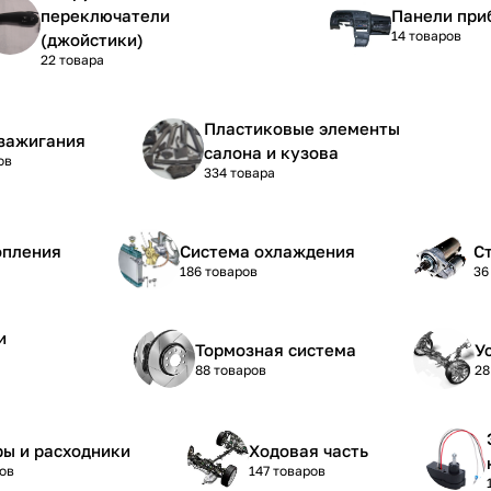
переключатели
Панели при
14 товаров
(джойстики)
22 товара
Пластиковые элементы
зажигания
салона и кузова
ов
334 товара
опления
Система охлаждения
С
186 товаров
36
и
Тормозная система
У
88 товаров
28
ы и расходники
Ходовая часть
ов
147 товаров