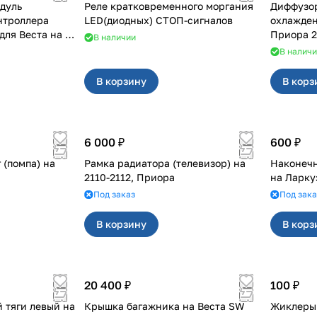
дуль
Реле кратковременного моргания
Диффузор
нтроллера
LED(диодных) СТОП-сигналов
охлажден
а на 4
Приора 2
В наличии
В налич
В корзину
В корз
6 000 ₽
600 ₽
 (помпа) на
Рамка радиатора (телевизор) на
Наконечн
2110-2112, Приора
на Лар
Под заказ
Под зака
В корзину
В корз
20 400 ₽
100 ₽
 тяги левый на
Крышка багажника на Веста SW
Жиклеры