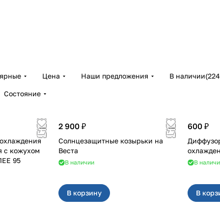
лярные
Цена
Наши предложения
В наличии
(
224
Состояние
2 900 ₽
600 ₽
 охлаждения
Солнцезащитные козырьки на
Диффузор
я с кожухом
Веста
ЛЕЕ 95
В наличии
В налич
В корзину
В корз