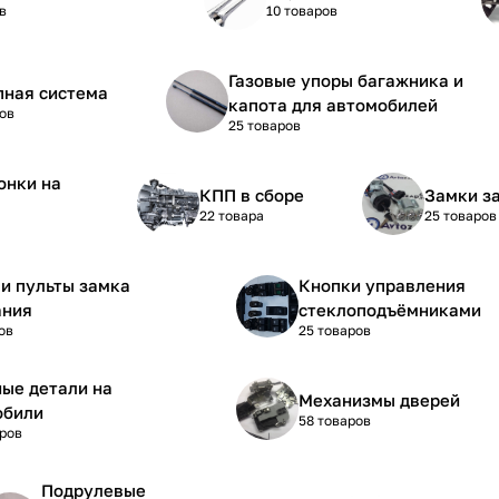
в
10 товаров
Газовые упоры багажника и
пная система
капота для автомобилей
ов
25 товаров
онки на
КПП в сборе
Замки з
22 товара
25 товаров
и пульты замка
Кнопки управления
ания
стеклоподъёмниками
ов
25 товаров
ые детали на
Механизмы дверей
обили
58 товаров
аров
Подрулевые