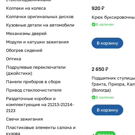
920 ₽
Колпаки на колеса
Колпачки оригинальных дисков
Крюк буксировочн
В наличии
Кузовные детали на автомобили
Механизмы дверей
Модули и катушки зажигания
В корзину
Обогрев сидений
Оптика
Подрулевые переключатели
2 650 ₽
(джойстики)
Подшипник ступицы задней для
Панели приборов в сборе
Гранта, Приора, Калина, 21
Привод стеклоочистителя
(Вологда)
В наличии
Раздаточные коробки и
комплектующие на 21213-21214-
В корзину
2123
Свечи зажигания
Пластиковые элементы салона и
кузова
Новинка