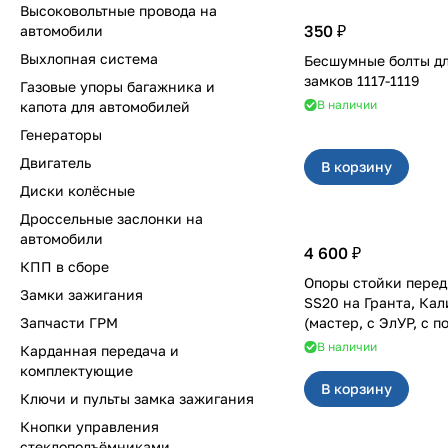
Высоковольтные провода на
350 ₽
автомобили
Выхлопная система
Бесшумные болты д
замков 1117-1119
Газовые упоры багажника и
В наличии
капота для автомобилей
Генераторы
Двигатель
В корзину
Диски колёсные
Дроссельные заслонки на
автомобили
4 600 ₽
КПП в сборе
Опоры стойки перед
Замки зажигания
SS20 на Гранта, Калина 2, Datsun
Запчасти ГРМ
(мастер, с ЭлУР, с 
2шт 10123
В наличии
Карданная передача и
комплектующие
В корзину
Ключи и пульты замка зажигания
Кнопки управления
стеклоподъёмниками