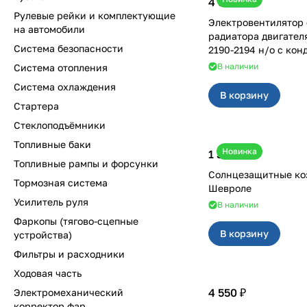
4 550 ₽
Рулевые рейки и комплектующие
Электровентилятор
на автомобили
радиатора двигател
Система безопасности
2190-2194 н/о с ко
В наличии
Система отопления
Система охлаждения
В корзину
Стартера
Стеклоподъёмники
Топливные баки
Новинка
1 350 ₽
Топливные рампы и форсунки
Солнцезащитные ко
Тормозная система
Шевроле
Усилитель руля
В наличии
Фаркопы (тягово-сцепные
В корзину
устройства)
Фильтры и расходники
Ходовая часть
4 550 ₽
Электромеханический
корректор фар