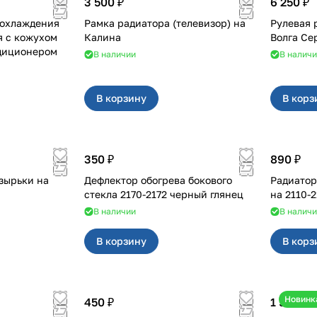
3 500 ₽
6 250 ₽
 охлаждения
Рамка радиатора (телевизор) на
Рулевая 
я с кожухом
Калина
ндиционером
В наличии
В налич
В корзину
В корз
350 ₽
890 ₽
зырьки на
Дефлектор обогрева бокового
Радиатор
стекла 2170-2172 черный глянец
на 2110
В наличии
В налич
В корзину
В корз
Новинк
450 ₽
1 500 ₽