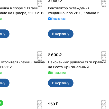
3 000 ₽
рейка в сборе с тягами
Вентилятор охлаждения
Волга Сервис на Приора, 2110-2112
кондиционера 2190, Калина 2
ии
Под заказ
ину
В корзину
2 600 ₽
 отопителя (печки) Gamma
Наконечник рулевой тяги правый
-211-2112
на Веста Оригинальный
ии
В наличии
ину
В корзину
а
950 ₽