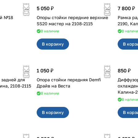
5 050 ₽
7 800 ₽
ый №18
Опоры стойки передние верхние
Рамка ра
SS20 мастер на 2108-2115
2190, Ка
В наличии
В налич
В корзину
В корз
1 050 ₽
850 ₽
Опора стойки передняя Demfi
Диффузор
08-2115
Драйв на Веста
охлаждения 
Калина-2
В наличии
В налич
В корзину
В корз