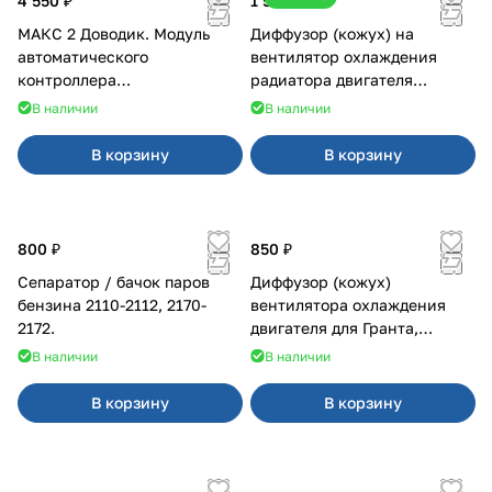
4 550 ₽
1 500 ₽
МАКС 2 Доводик. Модуль
Диффузор (кожух) на
автоматического
вентилятор охлаждения
контроллера
радиатора двигателя
стеклоподъемников для
Приора 2170 Panasonic
В наличии
В наличии
Веста на 4 двери
В корзину
В корзину
800 ₽
850 ₽
Сепаратор / бачок паров
Диффузор (кожух)
бензина 2110-2112, 2170-
вентилятора охлаждения
2172.
двигателя для Гранта,
Калина-2, Датсун нового
В наличии
В наличии
образца
В корзину
В корзину