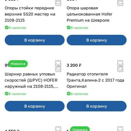
Опоры стойки передние
Опора шаровая
верхние SS20 мастер на
цельнокованная Hofer
2108-2115
Premium на Шевроле
В наличии
В наличии
В корзину
В корзину
Новинка
950 ₽
3 200 ₽
Шарнир равных угловых
Радиатор отопителя
скоростей (ШРУС) HOFER
Гранта,Калина-2 с 2017 года
наружный на 2108-2115,
Оригинал
2110-2112
В наличии
В наличии
В корзину
В корзину
Новинка