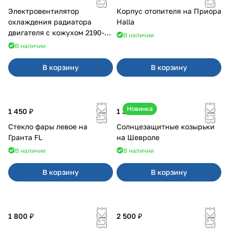
Электровентилятор
Корпус отопителя на Приора
охлаждения радиатора
Halla
двигателя с кожухом 2190-
В наличии
2194 н/о с кондиционером
В наличии
В корзину
В корзину
Новинка
1 450 ₽
1 350 ₽
Стекло фары левое на
Солнцезащитные козырьки
Гранта FL
на Шевроле
В наличии
В наличии
В корзину
В корзину
1 800 ₽
2 500 ₽