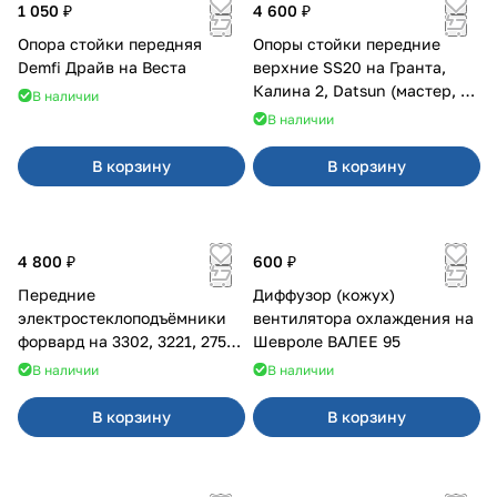
1 050 ₽
4 600 ₽
Опора стойки передняя
Опоры стойки передние
Demfi Драйв на Веста
верхние SS20 на Гранта,
Калина 2, Datsun (мастер, с
В наличии
ЭлУР, с подшипником) 2шт
В наличии
10123
В корзину
В корзину
4 800 ₽
600 ₽
Передние
Диффузор (кожух)
электростеклоподъёмники
вентилятора охлаждения на
форвард на 3302, 3221, 2752,
Шевроле ВАЛЕЕ 95
2217
В наличии
В наличии
В корзину
В корзину