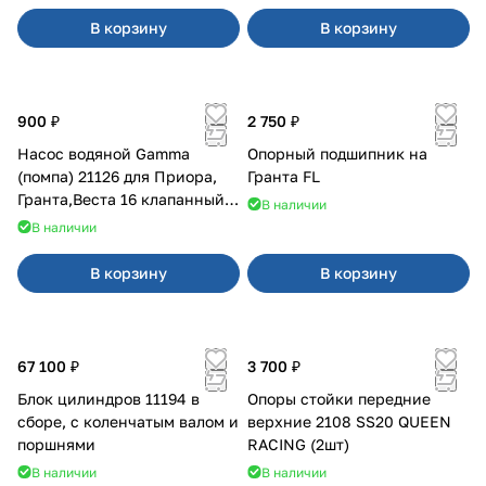
В корзину
В корзину
900 ₽
2 750 ₽
Насос водяной Gamma
Опорный подшипник на
(помпа) 21126 для Приора,
Гранта FL
Гранта,Веста 16 клапанный
В наличии
двигатель.
В наличии
В корзину
В корзину
67 100 ₽
3 700 ₽
Блок цилиндров 11194 в
Опоры стойки передние
сборе, с коленчатым валом и
верхние 2108 SS20 QUEEN
поршнями
RACING (2шт)
В наличии
В наличии