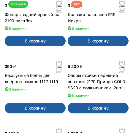
Новинка
Хит
3 100 ₽
3 380 ₽
Фонарь задний правый на
Колпаки на колеса R15
2190 лифтбек
Искра
В наличии
В наличии
В корзину
В корзину
350 ₽
5 200 ₽
Бесшумные болты для
Опоры стойки передние
дверных замков 1117-1119
верхние 2170 Приора GOLD
SS20 с подшипником, 2шт
В наличии
10116
В наличии
В корзину
В корзину