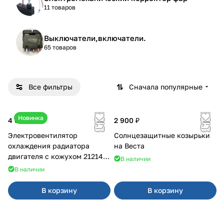
11 товаров
Выключатели,включатели.
65 товаров
Все фильтры
Сначала популярные
Новинка
4 600 ₽
2 900 ₽
Электровентилятор
Солнцезащитные козырьки
охлаждения радиатора
на Веста
двигателя с кожухом 21214
В наличии
2121-21213 ВАЛЕЕ 95
В наличии
В корзину
В корзину