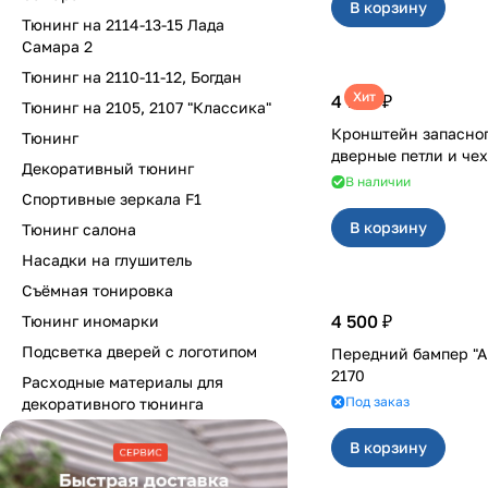
В корзину
Тюнинг на 2114-13-15 Лада
Самара 2
Тюнинг на 2110-11-12, Богдан
Хит
4 700 ₽
Тюнинг на 2105, 2107 "Классика"
Кронштейн запасног
Тюнинг
Декоративный тюнинг
В наличии
Спортивные зеркала F1
В корзину
Тюнинг салона
Насадки на глушитель
Съёмная тонировка
4 500 ₽
Тюнинг иномарки
Подсветка дверей с логотипом
Передний бампер "А
2170
Расходные материалы для
Под заказ
декоративного тюнинга
В корзину