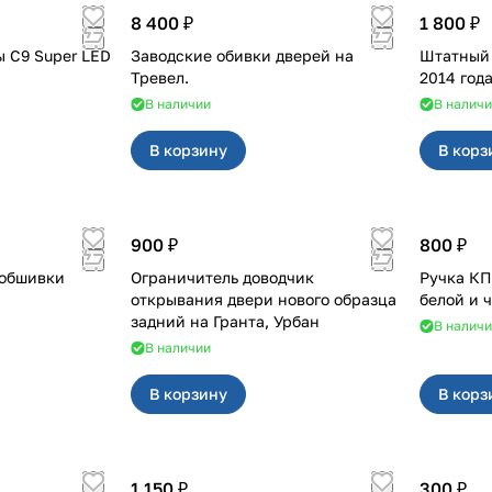
8 400 ₽
1 800 ₽
 C9 Super LED
Заводские обивки дверей на
Штатный п
Тревел.
2014 года
В наличии
В налич
В корзину
В корз
900 ₽
800 ₽
 обшивки
Ограничитель доводчик
Ручка КПП для с кр
открывания двери нового образца
белой и 
задний на Гранта, Урбан
В налич
В наличии
В корзину
В корз
1 150 ₽
300 ₽