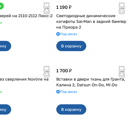
а
1 190 ₽
Обивка дверей на 2110-2112 Люкс-2
Светодиодные динамические
катафоты Sal-Man в задний бампер
ии
на Приора 2
Под заказ
ину
В корзину
1 700 ₽
ез сверления Novline на
Вставки в двери ткань для Гранта,
Калина 2, Datsun On-Do, Mi-Do
ии
Под заказ
ину
В корзину