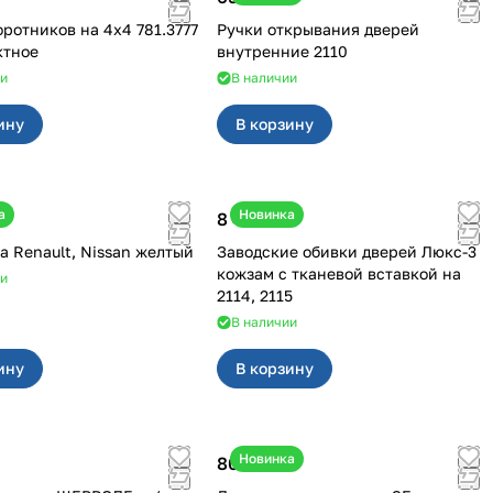
иков на 4х4 781.3777
Ручки открывания дверей
ктное
внутренние 2110
ии
В наличии
ину
В корзину
а
Новинка
8 450 ₽
Клипсы на Renault, Nissan желтый
Заводские обивки дверей Люкс-3
кожзам с тканевой вставкой на
ии
2114, 2115
В наличии
ину
В корзину
Новинка
800 ₽