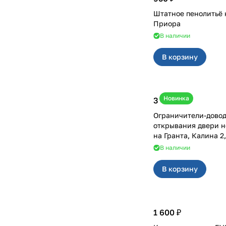
Штатное пенолитьё 
Приора
В наличии
В корзину
Новинка
3 400 ₽
Ограничители-дово
открывания двери н
на Гранта, Калина 
В наличии
В корзину
1 600 ₽