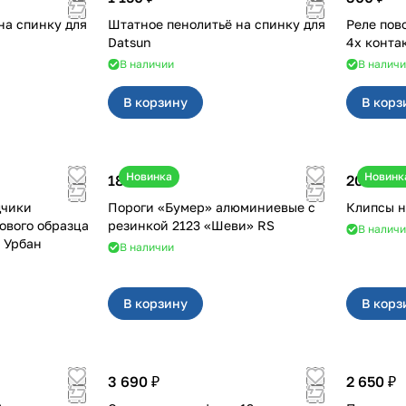
на спинку для
Штатное пенолитьё на спинку для
Реле поворотн
Datsun
4х конта
В наличии
В налич
В корзину
В корз
Новинка
Новинк
18 000 ₽
20 ₽
дчики
Пороги «Бумер» алюминиевые с
ового образца
резинкой 2123 «Шеви» RS
В налич
2, Урбан
В наличии
В корзину
В корз
3 690 ₽
2 650 ₽