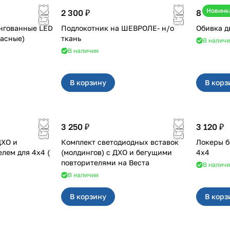
Новинк
2 300 ₽
8 400 ₽
нгованные LED
Подлокотник на ШЕВРОЛЕ- н/о
а (красные)
ткань
В налич
В наличии
В корзину
В корз
3 250 ₽
3 120 ₽
ДХО и
Комплект светодиодных вставок
Локеры б
 для 4x4 (
(молдингов) с ДХО и бегущими
4х4
повторителями на Веста
В налич
В наличии
В корзину
В корз