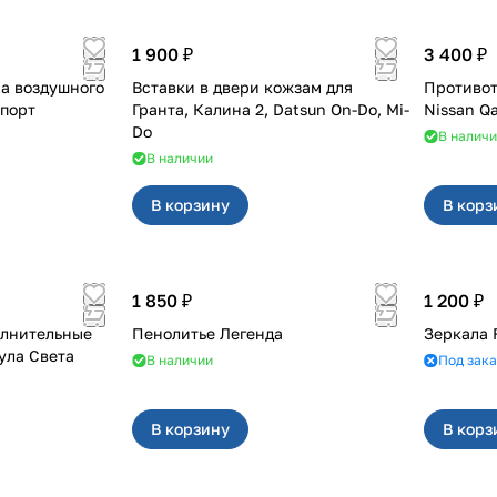
1 900 ₽
3 400 ₽
а воздушного
Вставки в двери кожзам для
Противот
ST Спорт
Гранта, Калина 2, Datsun On-Do, Mi-
Nissan Q
Do
В налич
В наличии
В корзину
В корз
1 850 ₽
1 200 ₽
олнительные
Пенолитье Легенда
Зеркала 
ула Света
В наличии
Под зака
В корзину
В корз