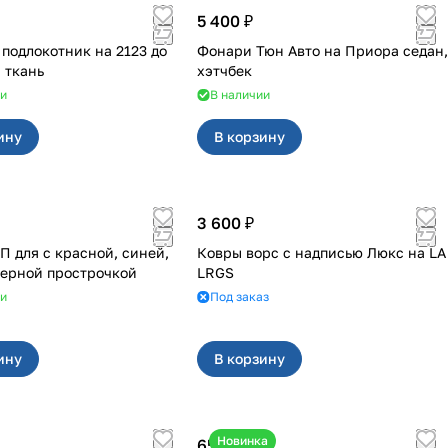
5 400 ₽
одлокотник на 2123 до
Фонари Тюн Авто на Приора седан,
 ткань
хэтчбек
ии
В наличии
ину
В корзину
3 600 ₽
асной, синей,
Ковры ворс с надписью Люкс на LA
черной прострочкой
LRGS
ии
Под заказ
ину
В корзину
Новинка
650 ₽