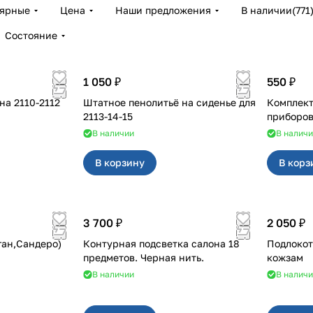
лярные
Цена
Наши предложения
В наличии
(
771
Состояние
1 050 ₽
550 ₽
2112
Штатное пенолитьё на сиденье для
Комплект
2113-14-15
В наличии
В налич
В корзину
В корз
3 700 ₽
2 050 ₽
ган,Сандеро)
Контурная подсветка салона 18
Подлокот
предметов. Черная нить.
кожзам
В наличии
В налич