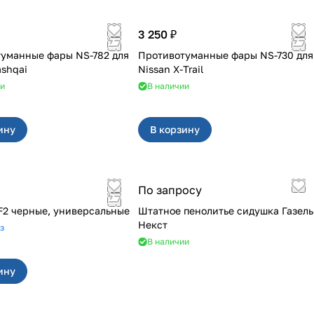
3 250 ₽
уманные фары NS-782 для
Противотуманные фары NS-730 для
ashqai
Nissan X-Trail
ии
В наличии
ину
В корзину
По запросу
F2 черные, универсальные
Штатное пенолитье сидушка Газель
Некст
з
В наличии
ину