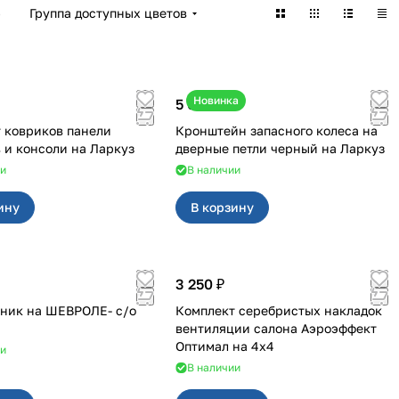
)
Группа доступных цветов
Новинка
5 050 ₽
 ковриков панели
Кронштейн запасного колеса на
приборов и консоли на Ларкуз
дверные петли черный на Ларкуз
ии
В наличии
ину
В корзину
3 250 ₽
ник на ШЕВРОЛЕ- с/о
Комплект серебристых накладок
вентиляции салона Аэроэффект
Оптимал на 4х4
ии
В наличии