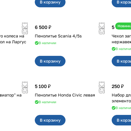
В корзину
В корз
Новинк
6 500 ₽
5 700 ₽
о колеса на
Пенолитье Scania 4/5s
Чехол за
дверные петли и чехол на Ларгус
В наличии
В налич
В корзину
В корз
5 100 ₽
250 ₽
виатор" на
Пенолитье Honda Civic левая
Набор дл
элементо
В наличии
В налич
В корзину
В корз