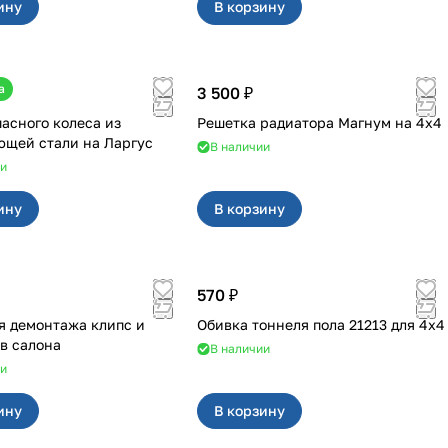
ину
В корзину
а
3 500 ₽
пасного колеса из
Решетка радиатора Магнум на 4х4
нержавеющей стали на Ларгус
В наличии
ии
ину
В корзину
570 ₽
я демонтажа клипс и
Обивка тоннеля пола 21213 для 4x4
в салона
В наличии
ии
ину
В корзину