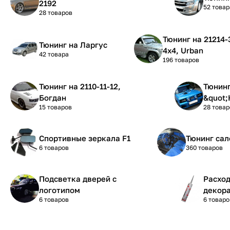
2192
52 товар
28 товаров
Тюнинг на 21214-31-21 Нива
Тюнинг на Ларгус
4х4, Urban
42 товара
196 товаров
Тюнинг на 2110-11-12,
Тюнинг на 210
Богдан
&quot;
15 товаров
28 товар
Спортивные зеркала F1
Тюнинг сал
6 товаров
360 товаров
Подсветка дверей с
Расхо
логотипом
декора
6 товаров
6 товаро