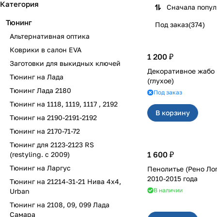
Категория
Сначала попу
Тюнинг
Под заказ
(
374
)
Альтернативная оптика
Коврики в салон EVA
1 200 ₽
Заготовки для выкидных ключей
Декоративное жабо на 2110-
Тюнинг на Лада
(глухое)
Тюнинг Лада 2180
Под заказ
Тюнинг на 1118, 1119, 1117 , 2192
В корзину
Тюнинг на 2190-2191-2192
Тюнинг на 2170-71-72
Тюнинг для 2123-2123 RS
1 600 ₽
(restyling. с 2009)
Тюнинг на Ларгус
Пенолитье (Рено Ло
2010-2015 года
Тюнинг на 21214-31-21 Нива 4х4,
В наличии
Urban
Тюнинг на 2108, 09, 099 Лада
Самара