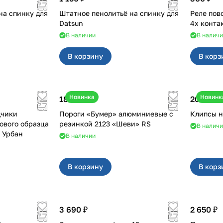
на спинку для
Штатное пенолитьё на спинку для
Реле поворотн
Datsun
4х конта
В наличии
В налич
В корзину
В корз
Новинка
Новинк
18 000 ₽
20 ₽
дчики
Пороги «Бумер» алюминиевые с
ового образца
резинкой 2123 «Шеви» RS
В налич
2, Урбан
В наличии
В корзину
В корз
3 690 ₽
2 650 ₽