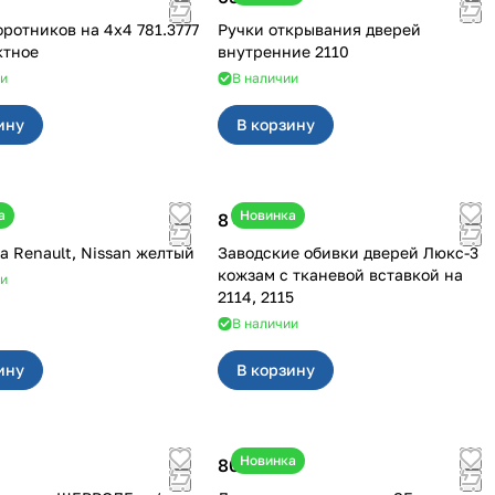
иков на 4х4 781.3777
Ручки открывания дверей
ктное
внутренние 2110
ии
В наличии
ину
В корзину
а
Новинка
8 450 ₽
Клипсы на Renault, Nissan желтый
Заводские обивки дверей Люкс-3
кожзам с тканевой вставкой на
ии
2114, 2115
В наличии
ину
В корзину
Новинка
800 ₽