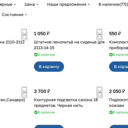
лярные
Цена
Наши предложения
В наличии
(
771
Состояние
1 050 ₽
550 ₽
2112
Штатное пенолитьё на сиденье для
Комплект
2113-14-15
В наличии
В налич
В корзину
В корз
3 700 ₽
2 050 ₽
ган,Сандеро)
Контурная подсветка салона 18
Подлокот
предметов. Черная нить.
кожзам
В наличии
В налич