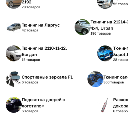
2192
52 товар
28 товаров
Тюнинг на 21214-31-21 Нива
Тюнинг на Ларгус
4х4, Urban
42 товара
196 товаров
Тюнинг на 2110-11-12,
Тюнинг на 210
Богдан
&quot;
15 товаров
28 товар
Спортивные зеркала F1
Тюнинг сал
6 товаров
360 товаров
Подсветка дверей с
Расхо
логотипом
декора
6 товаров
6 товаро