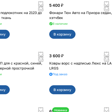
5 400 ₽
одлокотник на 2123 до
Фонари Тюн Авто на Приора седан,
 ткань
хэтчбек
ии
В наличии
ину
В корзину
3 600 ₽
асной, синей,
Ковры ворс с надписью Люкс на LA
черной прострочкой
LRGS
ии
Под заказ
ину
В корзину
Новинка
650 ₽