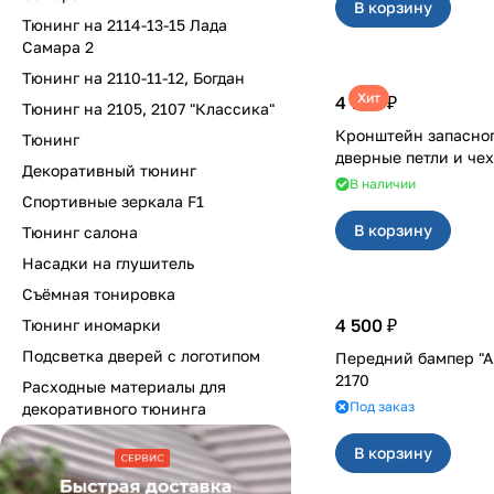
В корзину
Тюнинг на 2114-13-15 Лада
Самара 2
Тюнинг на 2110-11-12, Богдан
Хит
4 700 ₽
Тюнинг на 2105, 2107 "Классика"
Кронштейн запасног
Тюнинг
Декоративный тюнинг
В наличии
Спортивные зеркала F1
В корзину
Тюнинг салона
Насадки на глушитель
Съёмная тонировка
4 500 ₽
Тюнинг иномарки
Подсветка дверей с логотипом
Передний бампер "А
2170
Расходные материалы для
Под заказ
декоративного тюнинга
В корзину