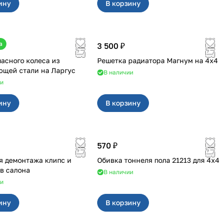
ину
В корзину
а
3 500 ₽
пасного колеса из
Решетка радиатора Магнум на 4х4
нержавеющей стали на Ларгус
В наличии
ии
ину
В корзину
570 ₽
я демонтажа клипс и
Обивка тоннеля пола 21213 для 4x4
в салона
В наличии
ии
ину
В корзину