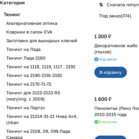
Категория
Сначала попу
Тюнинг
Под заказ
(
374
)
Альтернативная оптика
Коврики в салон EVA
1 200 ₽
Заготовки для выкидных ключей
Декоративное жабо на 2110-
Тюнинг на Лада
(глухое)
Тюнинг Лада 2180
Под заказ
Тюнинг на 1118, 1119, 1117 , 2192
В корзину
Тюнинг на 2190-2191-2192
Тюнинг на 2170-71-72
Тюнинг для 2123-2123 RS
1 600 ₽
(restyling. с 2009)
Тюнинг на Ларгус
Пенолитье (Рено Ло
2010-2015 года
Тюнинг на 21214-31-21 Нива 4х4,
В наличии
Urban
Тюнинг на 2108, 09, 099 Лада
Самара