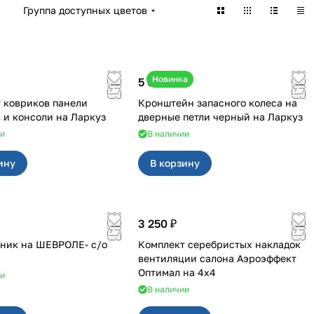
)
Группа доступных цветов
Новинка
5 050 ₽
 ковриков панели
Кронштейн запасного колеса на
приборов и консоли на Ларкуз
дверные петли черный на Ларкуз
ии
В наличии
ину
В корзину
3 250 ₽
ник на ШЕВРОЛЕ- с/о
Комплект серебристых накладок
вентиляции салона Аэроэффект
Оптимал на 4х4
ии
В наличии