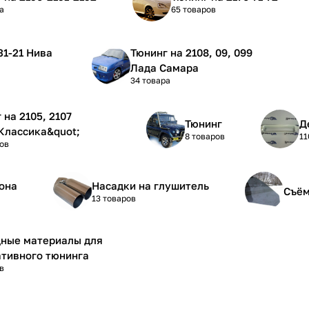
а
65 товаров
Тюнинг на 2108, 09, 099
Лада Самара
34 товара
5, 2107
Тюнинг
Д
Классика&quot;
8 товаров
11
ов
она
Насадки на глушитель
Съём
13 товаров
дные материалы для
тивного тюнинга
в