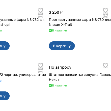
3 250 ₽
уманные фары NS-782 для
Противотуманные фары NS-730 для
ashqai
Nissan X-Trail
ии
В наличии
ину
В корзину
По запросу
F2 черные, универсальные
Штатное пенолитье сидушка Газель
Некст
з
В наличии
ину