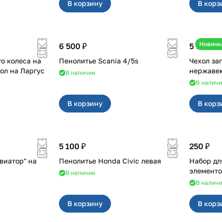
В корзину
В корз
Новинк
6 500 ₽
5 700 ₽
о колеса на
Пенолитье Scania 4/5s
Чехол за
дверные петли и чехол на Ларгус
В наличии
В налич
В корзину
В корз
5 100 ₽
250 ₽
виатор" на
Пенолитье Honda Civic левая
Набор дл
элементо
В наличии
В налич
В корзину
В корз