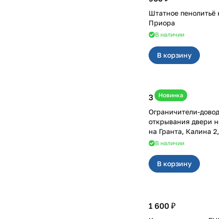
Штатное пенолитьё 
Приора
В наличии
В корзину
Новинка
3 400 ₽
Ограничители-дово
открывания двери н
на Гранта, Калина 
В наличии
В корзину
1 600 ₽