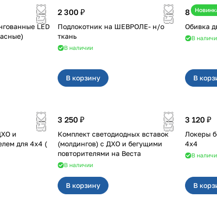
Новинк
2 300 ₽
8 400 ₽
нгованные LED
Подлокотник на ШЕВРОЛЕ- н/о
а (красные)
ткань
В налич
В наличии
В корзину
В корз
3 250 ₽
3 120 ₽
ДХО и
Комплект светодиодных вставок
Локеры б
 для 4x4 (
(молдингов) с ДХО и бегущими
4х4
повторителями на Веста
В налич
В наличии
В корзину
В корз