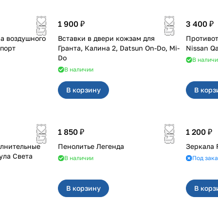
1 900 ₽
3 400 ₽
а воздушного
Вставки в двери кожзам для
Противот
ST Спорт
Гранта, Калина 2, Datsun On-Do, Mi-
Nissan Q
Do
В налич
В наличии
В корзину
В корз
1 850 ₽
1 200 ₽
олнительные
Пенолитье Легенда
Зеркала 
ула Света
В наличии
Под зака
В корзину
В корз