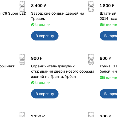
8 400 ₽
1 800 ₽
 C9 Super LED
Заводские обивки дверей на
Штатный п
Тревел.
2014 года
В наличии
В налич
В корзину
В корз
900 ₽
800 ₽
 обшивки
Ограничитель доводчик
Ручка КПП для с кр
открывания двери нового образца
белой и 
задний на Гранта, Урбан
В налич
В наличии
В корзину
В корз
1 150 ₽
300 ₽